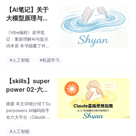
安装方法和验证流程。
e、Cursor等主流平台
主要内容包括： 各平台
【AI笔记】关于
安装命令对比，提供官
大模型原理与提
方市场和社区市场两种
示词工程的碎碎
安装方式 技术实现细
《Vibe编程》读书笔
念
节：元技能通过不同平
记：重新理解AI与提示
台的hook机制注入，如
词本质 本书颠覆了对AI
SessionStart、messag
的传统认知：1）大语言
es.transform等 统一
模型本质是序列预测工
#人工智能
#机器学习
具，通过概率计算生成
连贯文本而非真正理解
语义；2）注意力机制是
【skills】super
AI实现"智能"的关键，
power 02-六平
通过Query/Key/Value
台安装指南：Cl
向量运算捕捉语义关
摘要 本文详细介绍了Su
aude Code到G
联。基于此，提示词应
perpowers AI编码助手
视为概率空间的导航工
emini CLI
在六大平台（Claude C
具而非简单提问，核心
ode、Cursor、OpenC
编写原则包括：用具体
ode、Codex、Gemini
#人工智能
约束替代模糊描述、采