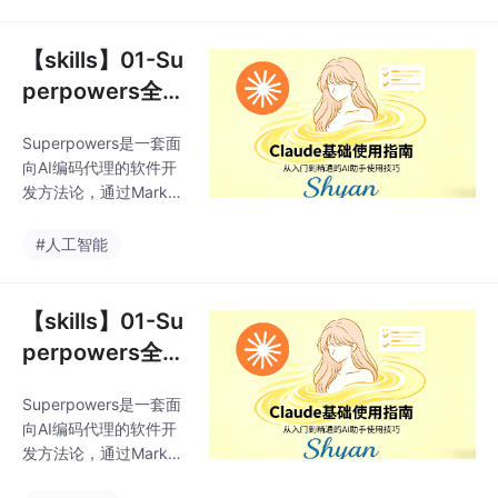
CLI、Copilot CLI）的
用结构化框架（角色-背
安装方法和验证流程。
景-规则-流程-格式）、
主要内容包括： 各平台
【skills】01-Su
提供F
安装命令对比，提供官
perpowers全
方市场和社区市场两种
景：让AI Agent
安装方式 技术实现细
Superpowers是一套面
也讲工程纪律
节：元技能通过不同平
向AI编码代理的软件开
台的hook机制注入，如
发方法论，通过Markdo
SessionStart、messag
wn编写的"技能文件"规
es.transform等 统一
范AI编码行为。它解决
#人工智能
了AI代理常见三大问
题：盲目编码、无序调
试和上下文污染。核心
【skills】01-Su
通过四条原则（测试驱
perpowers全
动开发、系统化调试、
景：让AI Agent
复杂度控制、工作区隔
Superpowers是一套面
也讲工程纪律
离）和强制性的三段式
向AI编码代理的软件开
工作流（设计→计划→
发方法论，通过Markdo
实现），将AI代理从被
wn编写的"技能文件"规
动代码生成器转变为规