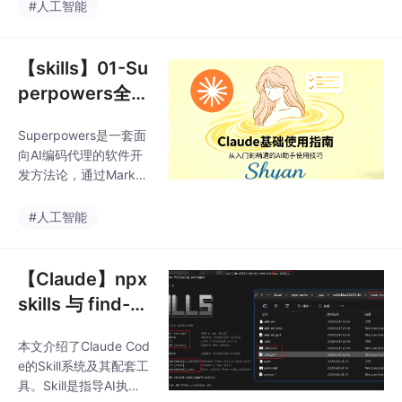
范AI编码行为。它解决
#人工智能
范化的工程伙伴。该方
了AI代理常见三大问
法论支持Claude Cod
题：盲目编码、无序调
e、Cursor等主流平台
试和上下文污染。核心
【skills】01-Su
通过四条原则（测试驱
perpowers全
动开发、系统化调试、
景：让AI Agent
复杂度控制、工作区隔
Superpowers是一套面
也讲工程纪律
离）和强制性的三段式
向AI编码代理的软件开
工作流（设计→计划→
发方法论，通过Markdo
实现），将AI代理从被
wn编写的"技能文件"规
动代码生成器转变为规
范AI编码行为。它解决
#人工智能
范化的工程伙伴。该方
了AI代理常见三大问
法论支持Claude Cod
题：盲目编码、无序调
e、Cursor等主流平台
试和上下文污染。核心
【Claude】npx
通过四条原则（测试驱
skills 与 find-sk
动开发、系统化调试、
ills：Claude Co
复杂度控制、工作区隔
本文介绍了Claude Cod
de 技能生态完
离）和强制性的三段式
e的Skill系统及其配套工
工作流（设计→计划→
全指南
具。Skill是指导AI执行
实现），将AI代理从被