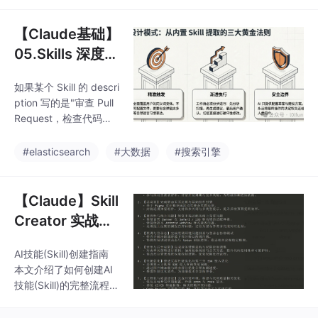
特定任务的"操作手
动代码生成器转变为规
册"，由SKILL.md文件
范化的工程伙伴。该方
【Claude基础】
和可选辅助文件组成。
法论支持Claude Cod
系统提供两种管理工
05.Skills 深度指
e、Cursor等主流平台
具：npx skills是底层CL
南：让 Claude
I工具，用于搜索、安装
如果某个 Skill 的 descri
学会你的工作流
和管理Skill；find-skills
ption 写的是"审查 Pull
是内置Skill，通过自然
Request，检查代码质
语言交互帮助用户查找
量和安全问题"，匹配度
和评估Skill。文章详细
足够高，Claude 就会自
#elasticsearch
#大数据
#搜索引擎
比较了两者的区别，并
动加载并执行这个 Skil
提供了完整的安装使用
l。），或者 Claude 判
流程，包括如何通过np
断当前任务匹配某个 Sk
【Claude】Skill
ill 的 description 时，
Creator 实战技
才会加载该 Skill 的完整
巧，一文讲明白
SKILL.md 内容、模板
AI技能(Skill)创建指南
究竟怎么生成ski
文件和脚本。：用户
本文介绍了如何创建AI
说"帮我检查代码"，同
ll
技能(Skill)的完整流程。
时匹配了"代码审查" Ski
Skill相当于给AI编写的
l
操作手册，用于指导AI