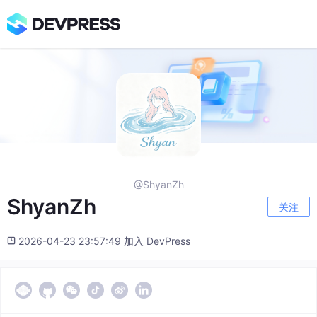
@ShyanZh
ShyanZh
关注
2026-04-23 23:57:49 加入 DevPress