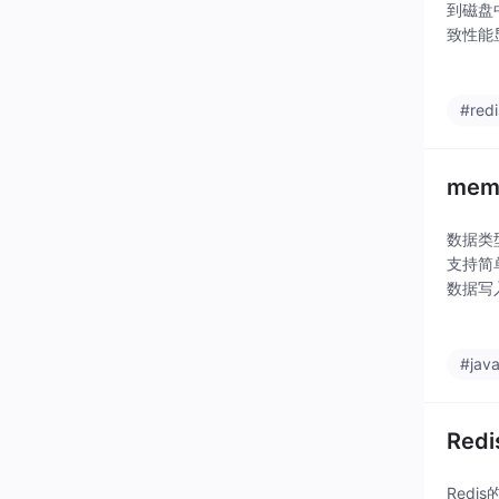
到磁盘
致性能
外，R
#redi
mem
数据类
支持简
数据写
支持多种
#jav
Red
Redi