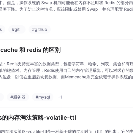
中。但是，操作系统的 Swap 机制可能会在内存不足时将 Redis 的部
显著下降。为了防止这种情况，应该限制或禁用 Swap，并合理配置 Red
edis 提供了多种持久化机制（如 RDB、AOF 和混合持久化）来确保数据
s
#git
#github
cache 和 redis 的区别
型：Redis支持更丰富的数据类型，包括字符串、哈希、列表、集合和有序集
单的键值对。内存管理：Redis使用自己的内存管理系统，可以对缓存的
入磁盘，以便在重启后恢复数据。而Memcache则完全依赖于操作系统的内
持久化机制，包括RDB（Redis Database）快照和AOF（Append On
a
#服务器
#mysql
+1
is的内存淘汰策略-volatile-ttl
s的内存淘汰策略-volatile-ttl是一种基于键的过期时间（ttl）的机制