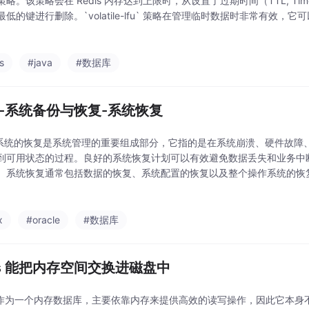
略。该策略会在 Redis 内存达到上限时，从设置了过期时间（TTL, Time
最低的键进行删除。`volatile-lfu` 策略在管理临时数据时非常有效
数据，而删除那些使用
s
#java
#数据库
nux-系统备份与恢复-系统恢复
ux 系统的恢复是系统管理的重要组成部分，它指的是在系统崩溃、硬件故
到可用状态的过程。良好的系统恢复计划可以有效避免数据丢失和业务中
。系统恢复通常包括数据的恢复、系统配置的恢复以及整个操作系统的恢
系统管理员通常会提前规划备份策略，并掌握常见的恢复工具和技术。Lin
性的重
x
#oracle
#数据库
dis 能把内存空间交换进磁盘中
is 作为一个内存数据库，主要依靠内存来提供高效的读写操作，因此它本