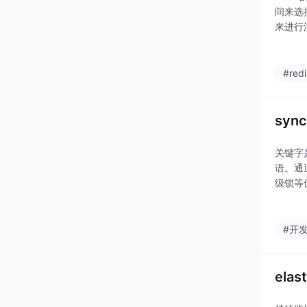
间来选
来进行
效地控
#redi
syn
关键字
语。通
级锁等
#开
ela