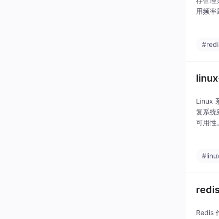
存管理策
用频率
的临时
#redi
li
Lin
复系统
可用性
进行，
高可用
#linu
re
Red