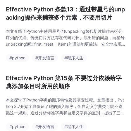
比衰减公式，并针对游
戏/可视化需求提出美术
Effective Python 条款13：通过带星号的unp
优化的三参数可控衰减
acking操作来捕获多个元素，不要用切片
公式（常数项+一次项
+二次项），提供行业
本文介绍了Python中使用星号(*)unpacking替代切片操作来拆分
通用参数参考表。通过
序列的优点。传统切片方法存在代码冗长、易出错的问题，而星号
搭建纯白材质、精简Sh
unpacking通过first, *rest = items的语法能更简洁、安全地实现
ader、光源可视化球体
序列拆分。文章详细展示了星号unpacking的多种用法，包括任意
等前置模块，结合冯氏
位置捕获和多层解包，同时分析了其相比切片的优势：更符合DRY
#python
#开发语言
#程序人生
光照模型改造，实现动
原则、减少边界错误、意图表达更清晰。最后强调了在大多数
态光线方向计算与距离
衰减效果。包含完整代
Effective Python 第15条 不要过分依赖给字
码实现、参数调优
典添加条目时所用的顺序
本文探讨了Python字典的顺序特性及其演变过程。文章指出，Pyt
hon 3.7开始字典保证了键的插入顺序，但自定义字典类可能不遵
循这一规则。通过分析标准字典和自定义字典的区别，提出了三种
解决方案：不依赖插入顺序、运行时判断字典类型以及使用类型注
解进行静态分析。这些策略有助于开发者编写更健壮的代码，避免
#python
#开发语言
#程序人生