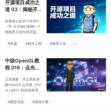
开源项目成功之
道 03：揭秘开
源成功的四大密
哈喽各位技术小伙伴们
码
～👋 今天咱们来聊一个
既熟悉又陌生的话题
——开源（Open Sourc
e）！你可能会
#开源
#软件工程
#程序人生
+2
说："害，开源不就是 G
itHub 上那些免费代码
吗？我天天用！🙅‍♂️ 如果
中级OpenGL教
你以为开源只是 “免费
程 016：点光源
拿代码”，那可就 too yo
光照原理全解
ung too simple 了～开
文章摘要：本文系统讲
+从零代码实现
源的世界远比你想象的
解OpenGL点光源（Poi
精彩！从家酿啤酒配方
｜物理衰减推演
nt Light）的实现原理与
🍺到基因组研究🧬，从
+美术优化方案
工程实践。从物理角度
蓝牙黑客硬件到支撑 30
分析球面光能扩散模
#图形渲染
#游戏引擎
亿设备的操作系统，开
型，推导出基础平方反
源的触手早已伸