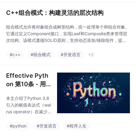
该语言现代化进程的重要里程碑。
C++组合模式：构建灵活的层次结构
组合模式允许将对象组合成树形结构，统一处理单个和组合对象。
它通过定义Component接口，实现Leaf和Composite类来管理层
次结构。该模式遵循SOLID原则，支持动态添加/移除组件，提高
了系统的灵活性和可扩展性。优点包括简化客户端代码、支持递归
组合和易于扩展；缺点可能是类型检查和性能开销。适用于文件系
#c++
#组合模式
#开发语言
+2
统、UI组件等具有层次结构的场景。
Effective Pyth
on 第10条 - 用
赋值表达式减少
本文介绍了Python 3.8
重复代码
引入的赋值表达式（wal
rus operator）在减少
重复代码中的应用。通
过示例说明了如何识别
#python
#开发语言
#程序人生
代码中的重复计算，并