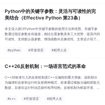
现步骤、适用场景及优缺点，为C++开发者提供了
Python中的关键字参数：灵活与可读性的完
美结合（Effective Python 第23条）
本文深入探讨Python中关键字参数的使用方法和优势。关键字参
数通过指定参数名传递值，相比位置参数具有三大优势：提高代码
可读性、支持默认值参数、增强函数向后兼容性。文章还介绍了高
级用法，包括混合使用位置/关键字参数、用字典传递参数、处理
任意数量参数(**kwargs)等，并提醒注意事项如避免重复指定参
#python
#开发语言
#程序人生
数、谨慎处理可变默认值等。通过代码示例和对比图表，帮助读者
全面掌握这一灵活的参数传递方式，从而编写
C++26反射机制：一场语言范式的革命
C++26标准引入的反射机制是C++元编程的重大突破。该机制分
为编译时反射和运行时反射两种模式，前者通过模板元编程获取元
数据，后者在运行时动态操作程序结构。反射机制为框架开发、序
列化、动态类型检查等场景提供了强大支持，但需注意运行时反射
可能带来的性能开销。这项特性将显著提升C++的灵活性，推动生
#c++
#开发语言
#程序人生
态系统发展，为未来高级应用奠定基础。C++26反射机制标志着