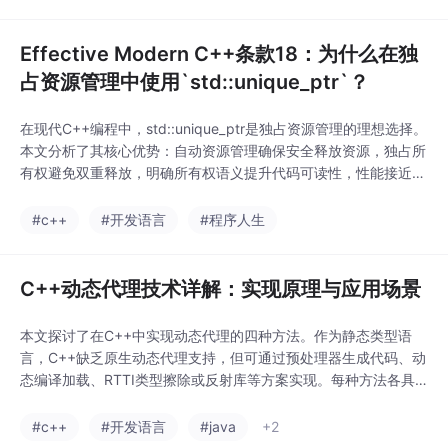
因字典迭代顺序带来的潜在问题。文章建议开发者充分理解字典特
性，选择适当的解决方案来确保代码质量。
Effective Modern C++条款18：为什么在独
占资源管理中使用`std::unique_ptr`？
在现代C++编程中，std::unique_ptr是独占资源管理的理想选择。
本文分析了其核心优势：自动资源管理确保安全释放资源，独占所
有权避免双重释放，明确所有权语义提升代码可读性，性能接近原
始指针。相较于std::shared_ptr和std::weak_ptr，std::unique_p
tr更适合单所有者场景。通过工厂函数、自定义删除器等应用示
#c++
#开发语言
#程序人生
例，展示了其在动态内存管理中的实用价值。std::
C++动态代理技术详解：实现原理与应用场景
本文探讨了在C++中实现动态代理的四种方法。作为静态类型语
言，C++缺乏原生动态代理支持，但可通过预处理器生成代码、动
态编译加载、RTTI类型擦除或反射库等方案实现。每种方法各具
特点：预处理器方案简单高效但缺乏运行时灵活性；动态编译实现
真正动态代理但复杂且性能较差；RTTI类型擦除平衡了易用性与
#c++
#开发语言
#java
+2
性能；反射库方案则依赖第三方工具。文章详细分析了各方案的实