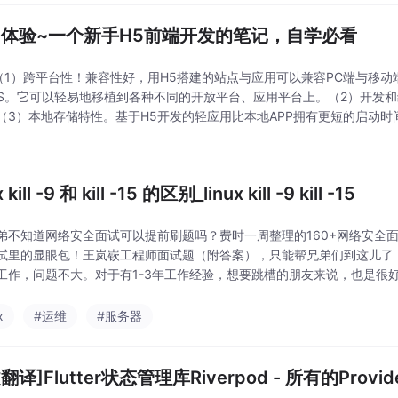
初体验~一个新手H5前端开发的笔记，自学必看
势（1）跨平台性！兼容性好，用H5搭建的站点与应用可以兼容PC端与移动端、W
OS。它可以轻易地移植到各种不同的开放平台、应用平台上。（2）开发
（3）本地存储特性。基于H5开发的轻应用比本地APP拥有更短的启动
载占用存储空间，特别适合手机等移动媒体。2. 缺点在性能上：同样的交
 kill -9 和 kill -15 的区别_linux kill -9 kill -15
弟不知道网络安全面试可以提前刷题吗？费时一周整理的160+网络安全
试里的显眼包！王岚嵚工程师面试题（附答案），只能帮兄弟们到这儿了！
工作，问题不大。对于有1-3年工作经验，想要跳槽的朋友来说，也是很
在文末！！
x
#运维
#服务器
翻译]Flutter状态管理库Riverpod - 所有的Provider 