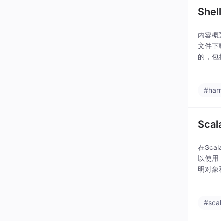
She
内容概
文件下
的，包
感性，
#har
Sc
在Sca
以使用 
明对象
号。/
#sca