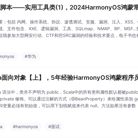
ll脚本——实用工具类(1)，2024HarmonyOS
要：包括 内网、操作系统、协议、渗透测试、安服、漏洞、注入、XSS、C
载、文件包含、XXE、逻辑漏洞、工具、SQLmap、NMAP、BP、MS
括我参加大型网安行动、CTF和挖SRC漏洞的经验和技术要点，电子书也
我就不一一展示了。网上虽然也有很多的学习资源，但基本上都残缺不全
monyos
#华为
ala面向对象【上】，5年经验HarmonyOS鸿蒙程序
la 语法中，类并不声明为 public，Scala中的所有类和属性默认都被publi
private 修饰。可以通过注解的方式（@BeanProperty）来给属性添加 get
和变量必须有初始值，可以用下划线赋值来代表 null。方法如果没有参数
/创建对象。
la
#harmonyos
#面试