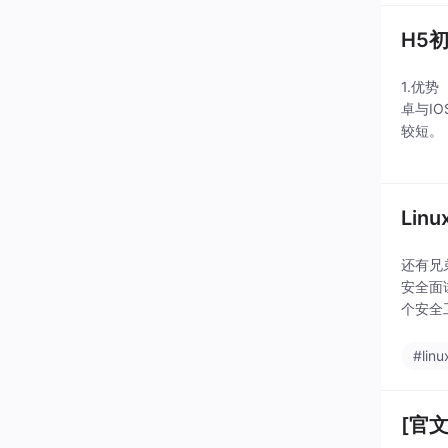
H5
1.优
卓与I
较短。
无需下
Linux
还有兄
安全面
个安全
取方式
#linu
[官文