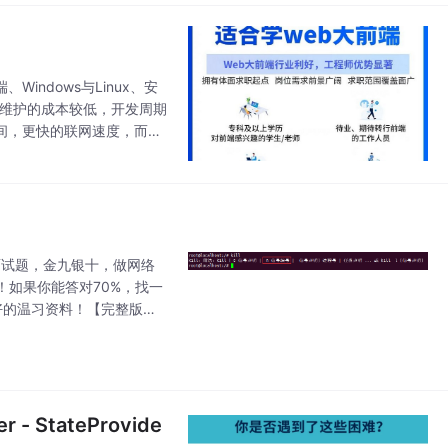
indows与Linux、安
和维护的成本较低，开发周期
时间，更快的联网速度，而且
互，用H5实现需要更
面试题，金九银十，做网络
如果你能答对70%，找一
好的温习资料！【完整版领
- StateProvide