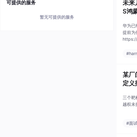
未来
可提供的服务
S鸿蒙
暂无可提供的服务
华为已
提前为
http
档（二）
#har
某厂
定义
三个靶
越权未
#面