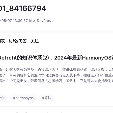
01_84166794
-05-07 13:30:57 加入 DevPress
列表
讨论/问答
关注
etrofit的知识体系(2)，2024年最新Harmony
道，注解大致分为三类，通过请求方法、请求体编码格式、请求参数，大
盖了。单纯的解析它的源码学习难免会有点无从下手，往往让人抓不住重
提出几个问题出发，带着问题去思考学习。函数中，它是可以为委托类对象
的方法调用分派到委托对象上反射执行，大致如下。函数内使用了动态代
以让所有的访问
ofit
#harmonyos
#算法