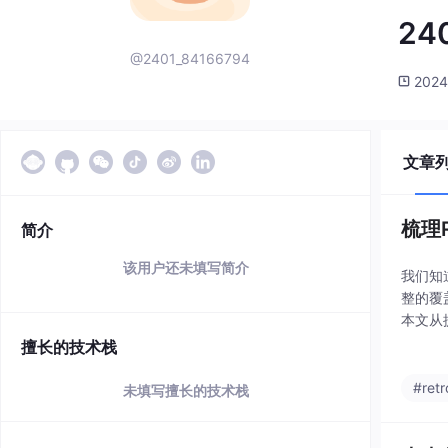
24
@2401_84166794
2024
文章
梳理R
简介
该用户还未填写简介
我们知
整的覆
本文从
将所有
擅长的技术栈
设计可
#retr
未填写擅长的技术栈