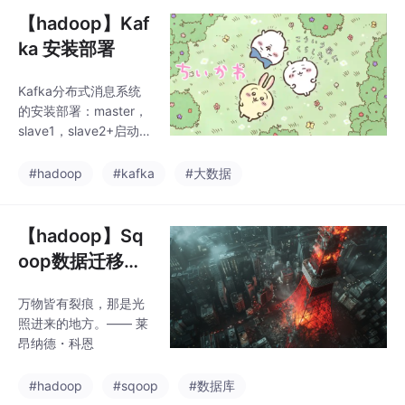
【hadoop】Kaf
ka 安装部署
Kafka分布式消息系统
的安装部署：master，
slave1，slave2+启动和
功能测试
#hadoop
#kafka
#大数据
【hadoop】Sq
oop数据迁移工
具的安装部署
万物皆有裂痕，那是光
照进来的地方。—— 莱
昂纳德・科恩
#hadoop
#sqoop
#数据库