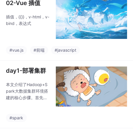
02-Vue 插值
插值，{{}}，v-html，v-
bind，表达式
#vue.js
#前端
#javascript
day1-部署集群
本文介绍了Hadoop+S
park大数据集群环境搭
建的核心步骤。首先进
行虚拟机环境配置，包
括镜像下载、网络设置
（192.168.121.0/24网
#spark
段）和三台虚拟机（IP
128-130）的启动验