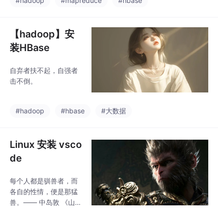
#hadoop
#mapreduce
#hbase
【hadoop】安
装HBase
自弃者扶不起，自强者
击不倒。
#hadoop
#hbase
#大数据
Linux 安装 vsco
de
每个人都是驯兽者，而
各自的性情，便是那猛
兽。—— 中岛敦 《山月
记》