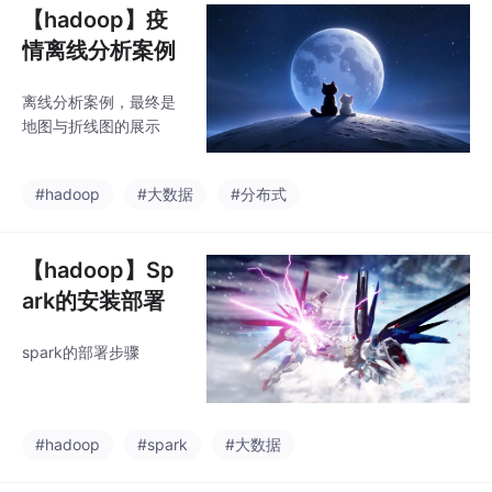
证。随后部署基础组
【hadoop】疫
件：JDK、Hadoop
情离线分析案例
（配置核心XML文
件）、Hive和Zookeep
离线分析案例，最终是
er集群。接着搭建Spar
地图与折线图的展示
k核心环境，包括Flume
日志采集、Kafka消息
队列（需创建日志目录
#hadoop
#大数据
#分布式
并后台启动）以及Sp
【hadoop】Sp
ark的安装部署
spark的部署步骤
#hadoop
#spark
#大数据