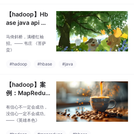
【hadoop】Hb
ase java api 案
例
马倚斜桥，满楼红袖
招。—— 韦庄 《菩萨
蛮》
#hadoop
#hbase
#java
【hadoop】案
例：MapReduc
e批量写入HBas
有信心不一定会成功，
e
没信心一定不会成功。
——《英雄本色》