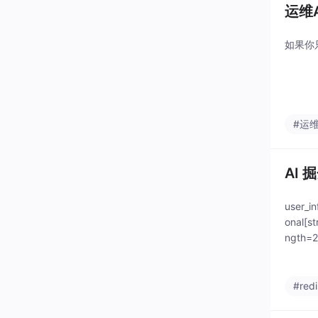
运维
如果你
#运
AI
user
onal[s
ngth=2
#redi