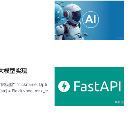
用大模型实现
"""nickname: Opti
str] = Field(None, max_le