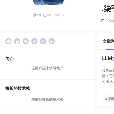
.柒
@2301_80335585
2023
文章
LL
简介
该用户还未填写简介
传统应
情；可
和表达
理回答
擅长的技术栈
用大模
#深
未填写擅长的技术栈