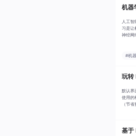
机器
人工智
习是让
神经网
量西瓜
#机
玩转 
默认界面
使用的
（节省
基于 