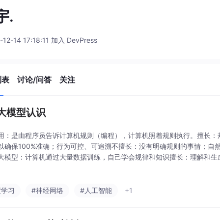
宇.
-12-14 17:18:11 加入 DevPress
列表
讨论/问答
关注
M大模型认识
用：是由程序员告诉计算机规则（编程），计算机照着规则执行。擅长：
以确保100%准确；行为可控、可追溯不擅长：没有明确规则的事情；自
大模型：计算机通过大量数据训练，自己学会规律和知识擅长：理解和生
；总结、改写、对话、创作不擅长：准确的计算；固定的流程和规则；稳
型负责“思考”，传
度学习
#神经网络
#人工智能
+1