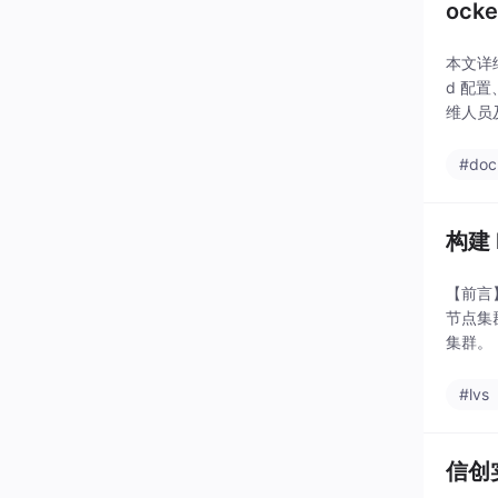
ock
本文详细
d 配
维人员及
#doc
构建 
【前言】
节点集
集群。
#lvs
信创