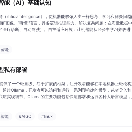
智能（AI）基础认知
（rtificialntelligence），使机器能够像人类一样思考、学习和解
看懂”图像、“听懂”语言，具备逻辑推理能力。解决复杂问题：在海量数据
如医疗诊断、自动驾驶）。自主适应环境：让机器能从经验中学习并改进
工智能
型私有部署
ama提供了一个轻量级、易于扩展的框架，让开发者能够在本地机器上轻松构
。通过Ollama，开发者可以访问和运行一系列预构建的模型，或者导入
层实现细节。Ollama的主要功能包括快速部署和运行各种大语言模型，如Llam
支持从GGUF、PyTorch或Safetensors格式导入自定义模型，并
工智能
#AIGC
#linux