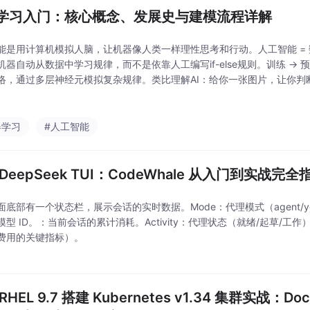
学习入门：核心概念、发展史与建模流程详解
能是用计算机模拟人脑，让机器像人类一样理性思考和行动。人工智能 = 数据
机器自动从数据中学习规律，而不是依靠人工编写if-else规则。训练 → 
络，通过多层神经元模拟复杂规律。类比理解AI：给你一张图片，让你判
图片、音频、视频，总结出"如何挑好西瓜"的规律（纹路、回弹声音、瓜
器学习
#人工智能
DeepSeek TUI：CodeWhale 从入门到实战完全
底部有一个状态栏，展示会话的实时数据。Mode：代理模式（agent/yolo
模型 ID。：当前会话的累计消耗。Activity：代理状态（就绪/起草/工
费用的关键指标）。
RHEL 9.7 搭建 Kubernetes v1.34 集群实战：Dock