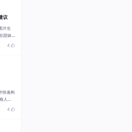
化建议
I图片生
欲甜妹”
4

，并快速构
风格人像
4
