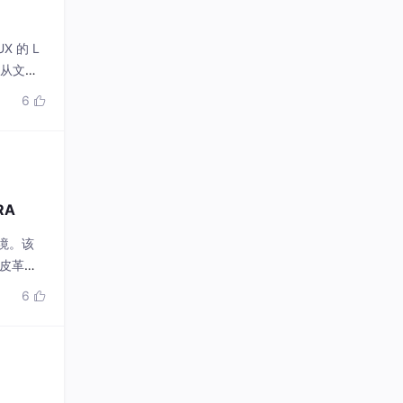
X 的 L
现从文本
6

RA
环境。该
类皮革服
6
