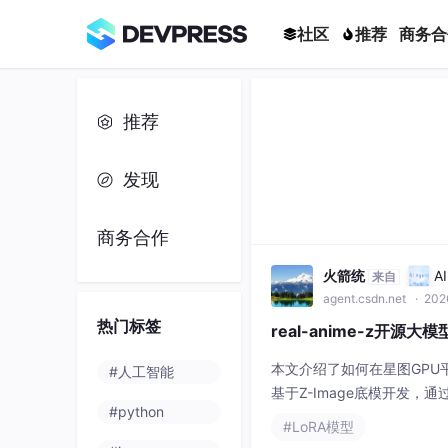
社区
推荐
商务合
推荐
发现
商务合作
火箭统
A
来自
agent.csdn.net
· 202
热门标签
real-anime-z开源
本文介绍了如何在星图GPU平
#人工智能
基于Z-Image底模开发
#python
画创作等应用场景。
#LoRA模型