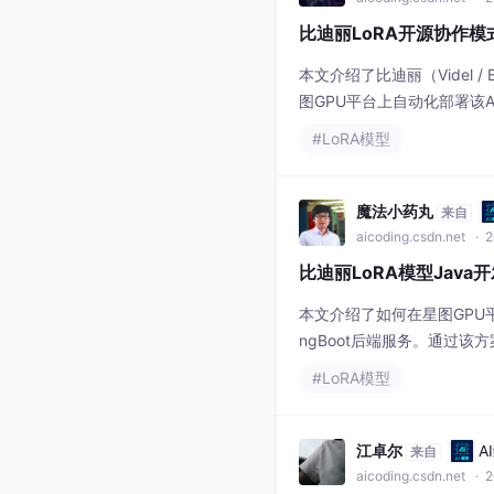
比迪丽LoRA开源协作模式
本文介绍了比迪丽（Videl 
图GPU平台上自动化部署该
场景，提升内容生产效率。
#LoRA模型
魔法小药丸
来自
aicoding.csdn.net
· 2
比迪丽LoRA模型Java
本文介绍了如何在星图GPU平台上自
ngBoot后端服务。通过
效平衡性能、成本与数据隐
#LoRA模型
江卓尔
A
来自
aicoding.csdn.net
· 2