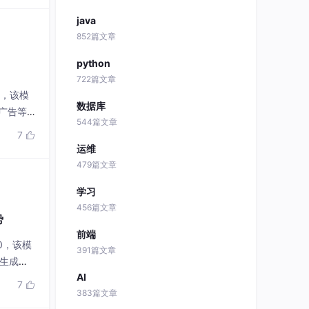
java
852篇文章
python
722篇文章
0，该模
数据库
广告等
544篇文章
7

运维
479篇文章
学习
456篇文章
势
前端
.0，该模
391篇文章
速生成高
AI
7

383篇文章