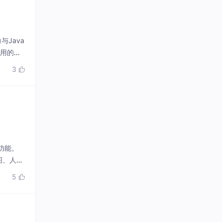
与Java
应用的内
3

成功能。
图、人像
5
