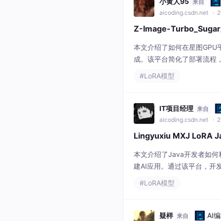
小黄人95
来自
aicoding.csdn.net
· 2
Z-Image-Turbo_Su
本文介绍了如何在星图GPU平台上
成。该平台简化了部署流程，
风格的清透甜美脸部图像，
#LoRA模型
IT项目经理
来自
aicoding.csdn.net
· 2
Lingyuxiu MXJ L
本文介绍了Java开发者如何利
建AI应用。通过该平台，开
的图片生成，显著提升内容
#LoRA模型
疑样
AI
来自