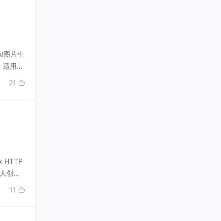
AI图片生
，适用于
21

 HTTP
人创
11
