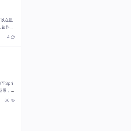
可以在星
人创作等
4

至Spri
场景，有
66
