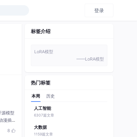
登录
标签介绍
LoRA模型
——LoRA模型
热门标签
本周
历史
人工智能
开源模型
6307篇文章
动漫插
大数据
8

1159篇文章