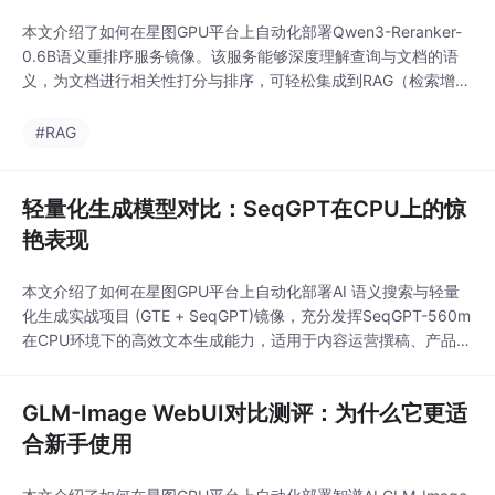
本文介绍了如何在星图GPU平台上自动化部署Qwen3-Reranker-
0.6B语义重排序服务镜像。该服务能够深度理解查询与文档的语
义，为文档进行相关性打分与排序，可轻松集成到RAG（检索增强
生成）系统中，用于提升智能问答、知识库检索等场景的答案准确
性与质量。
#RAG
轻量化生成模型对比：SeqGPT在CPU上的惊
艳表现
本文介绍了如何在星图GPU平台上自动化部署AI 语义搜索与轻量
化生成实战项目 (GTE + SeqGPT)镜像，充分发挥SeqGPT-560m
在CPU环境下的高效文本生成能力，适用于内容运营撰稿、产品文
案优化及会议纪要提炼等日常办公场景，实现开箱即用的轻量化AI
内容生产。
GLM-Image WebUI对比测评：为什么它更适
合新手使用