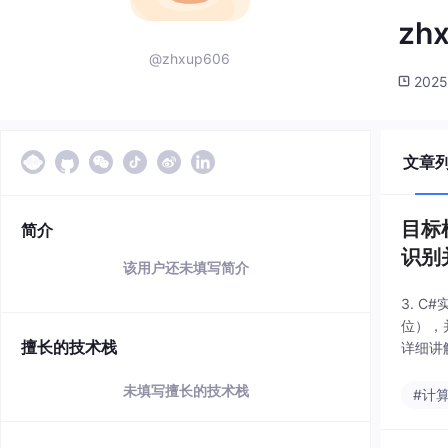
zh
@zhxup606
2025
文章
目标
简介
识别
该用户还未填写简介
x）
3. 
位），
擅长的技术栈
详细讲
的作用
未填写擅长的技术栈
#计