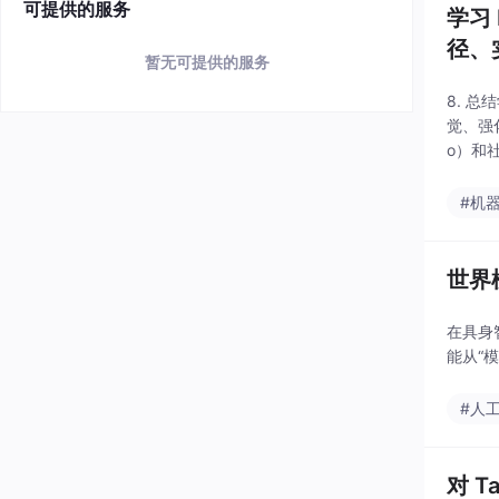
可提供的服务
学习 
径、
暂无可提供的服务
8. 
觉、强
o）和社
动的方
#机
世界
在具身
能从“
#人
对 