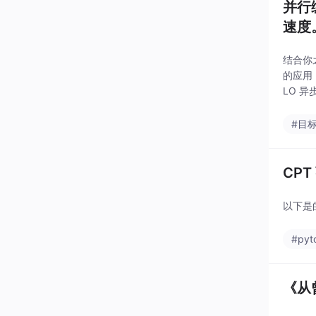
并行
速度
（如
结合你
的应用
LO 
4. 
#目
CPT
以下是
#pyt
《从曾