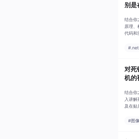
别是
结合你
原理、
代码和
场景如
#.net
对死
机的
时性
结合你之
入讲解死
及在贴
#图