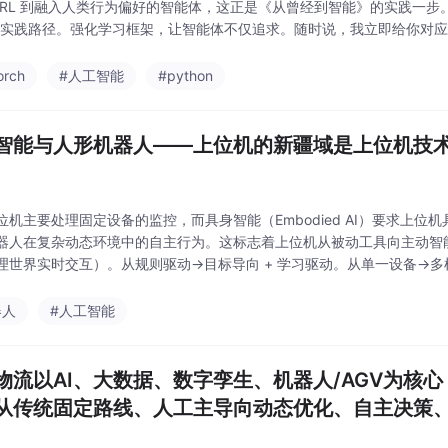
 RL 到融入人类行为偏好的智能体，这正是《从曾经到智能》的实践一步
的实践路径。强化学习框架，让智能体不仅追求。随时说，我立即给你对
orch
#人工智能
#python
智能与人形机器人——上位机的新疆域是上位机技术
位机主要处理固定设备的监控，而具身智能（Embodied AI）要求上位
器人在复杂动态环境中的自主行为。这标志着上位机从被动工具向主动智
理世界实时交互）。从规则驱动→目标导向 + 学习驱动。从单一设备→
器人
#人工智能
物流以AI、大数据、数字孪生、机器人/AGV为核
从传统固定路线、人工主导向动态优化、自主决策