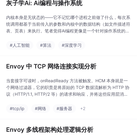
灰子学Ai: Ai编程与操作系统
内核本身是无状态的——它不记忆哪个进程之前做了什么，每次系
统调用都基于当前传入的参数和内核中的数据结构（如文件描述符
表、页表）来执行。笔者觉得Ai编程更像是一个针对操作系统的使
用，于是将操作系统中的进程与内核概念，与当代AI Agent系统中
的智能体（Agent）与大模型（LLM）进行系统性类比。/proc 是
#人工智能
#算法
#深度学习
Linux 内核暴露的动态文件系统，提供只读的结构化系统信息（如
/proc/cpui
Envoy 中 TCP 网络连接实现分析
当套接字可读时，onReadReady 方法被触发。HCM 本身就是一
个网络过滤器，它的职责是将原始的 TCP 数据流解析为 HTTP 协
议（HTTP/1.1, HTTP/2 等）的请求和响应，并将这些应用层消息
分发给后续的 HTTP 过滤器链。如果处理过程中，read_buffer_
的大小超过了配置的高水位线（read_buffer_high_watermark
#tcp/ip
#网络
#服务器
+2
_），Envoy 会自动调用 r
Envoy 多线程架构处理逻辑分析