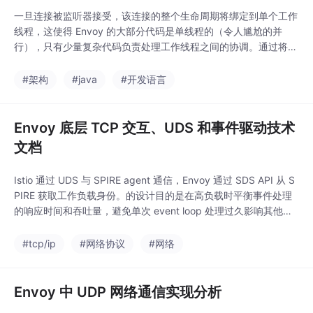
一旦连接被监听器接受，该连接的整个生命周期将绑定到单个工作
线程，这使得 Envoy 的大部分代码是单线程的（令人尴尬的并
行），只有少量复杂代码负责处理工作线程之间的协调。通过将连
接生命周期绑定到单个工作线程，Envoy 避免了复杂的线程同步问
题，并实现了令人尴尬的并行。Envoy 被设计为 100% 无阻塞
#架构
#java
#开发语言
的，对于大多数工作负载，建议将工作线程数量配置为等于机器上
的硬件线程数。通过深入理解 Env
Envoy 底层 TCP 交互、UDS 和事件驱动技术
文档
Istio 通过 UDS 与 SPIRE agent 通信，Envoy 通过 SDS API 从 S
PIRE 获取工作负载身份。的设计目的是在高负载时平衡事件处理
的响应时间和吞吐量，避免单次 event loop 处理过久影响其他事
件的响应时效。：用于本地进程间通信，尤其在工作负载身份认证
（SPIRE）场景中发挥关键作用。边缘触发（Edge-Triggered）
#tcp/ip
#网络协议
#网络
模式，减少系统调用。三、UDS（Un
Envoy 中 UDP 网络通信实现分析