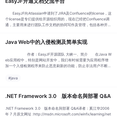
EasyJF开通文档交流平台
EasyJF向Atlassian申请到了JIRA及Confluence的license，这
个license是专们提供给开源组织用的，现在已经把Confluence调
通，主要用来进行团队工作文档的协同写作及管理，包括各种开源
项目文档的书写、《开源人》稿子的书写及评论等，欢迎大家使
用，再次感谢Atlassian为我们提供license。 网址：http://wik
Java Web中的入侵检测及简单实现
i.easyjf.com/ Tr
作者：EasyJF开源团队 大峡一、简介 在Java W
eb应用程中，特别是网站开发中，我们有时候需要为应用程序增
加一个入侵检测程序来防止恶意刷新的功能，防止非法用户不断的
往Web应用中重复发送数据。当然，入侵检测可以用很多方法实
现，包括软件、硬件防火墙，入侵检测的策略也很多。在这里我们
#java
主要介绍的是Java Web应用程序中通过软件的方式实现简单的入
侵检测及防御。 该方法的实现原理
.NET Framework 3.0 版本命名與部署 Q&A
.NET Framework 3.0 版本命名與部署 Q&A译者：奚江华2006
年 7 月原文网址 :http://msdn.microsoft.com/winfx/learning/net