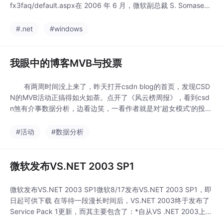
fx3faq/default.aspx在 2006 年 6 月，微软副总裁 S. Somasega
r 宣布 WinFX 将更名为 .NET Framework 3.0，请知道更多详细资
讯检视它的 Blog。这
#.net
#windows
我眼中的博客MVB与投票
有两周时间没上来了，昨天打开csdn blog的首页，发现CSD
N的MVB活动正搞得如火如荼。点开了《风云榜周报》，看到csd
n煞有介事数据分析，边看边笑，一看作者就是对‘超女模式’的投票
节目看多了。直接点看“投票结果”，看到榜首跟榜眼才300多票，
不禁大跌眼镜：参与的人也太少了吧。 突然想到前段时间一个
#活动
#数据分析
朋友给我讲的重庆某区搞的“民主”选举的事儿，由于正宗的、有投
票资格的选民(暂住外来人口除
微软发布VS.NET 2003 SP1
微软发布VS.NET 2003 SP1微软8/17发布VS.NET 2003 SP1，即
日起可供下载 在等待一段漫长时间后，VS.NET 2003终于发布了
Service Pack 1更新，而其主要包含了：*自从VS .NET 2003上市
以来的HotFixs*安全性更新*重要修正*Visual Studio Team测试员