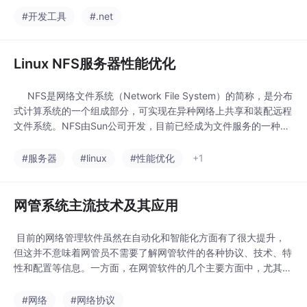
所发现的其它问题修正*经由MSDN Product Feedback中心所
#开发工具
#.net
Linux NFS服务器性能优化
NFS是网络文件系统（Network File System）的简称，是分布
式计算系统的一个组成部分，可实现在异种网络上共享和装配远程
文件系统。NFS由Sun公司开发，目前已经成为文件服务的一种标
准（RFC1904，RFC1813）。其最大的功能就是可以通过网络，
让不同操作系统的计算机可以共享数据，所以也可以将它看做是一
#服务器
#linux
#性能优化
+1
个文件服务器。NFS文件服务器是Linux最常见网络的服务之一。
尽管
网管系统主流技术及其应用
目前的网络管理软件虽然在自动化和智能化方面有了很大提升，
但这并不意味着网管员不需要了解网管软件的各种协议、技术、特
性和配置等信息。一方面，在网管软件的几个主要方面中，尤其是
配置管理方面，主要还要依靠网络设备自带的配置管理软件或通过
超级终端使用命令行来进行详细配置；另一方面，网管软件的技术
#网络
#网络协议