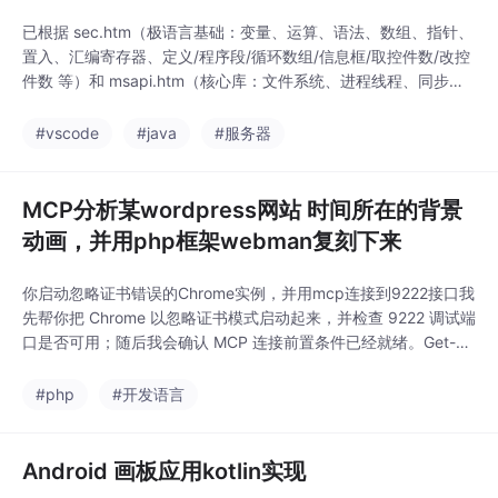
已根据 sec.htm（极语言基础：变量、运算、语法、数组、指针、
置入、汇编寄存器、定义/程序段/循环数组/信息框/取控件数/改控
件数 等）和 msapi.htm（核心库：文件系统、进程线程、同步异
步、注册表、服务、图形与网络等中文 API 名）整理关键字，并在
扩展里加了 TextMate 语法高亮。正在创建 syntaxes/jiyu.tmLan
#vscode
#java
#服务器
guage.json，并在 package.jso
MCP分析某wordpress网站 时间所在的背景
动画，并用php框架webman复刻下来
你启动忽略证书错误的Chrome实例，并用mcp连接到9222接口我
先帮你把 Chrome 以忽略证书模式启动起来，并检查 9222 调试端
口是否可用；随后我会确认 MCP 连接前置条件已经就绪。Get-Lo
cation在三丰云里我现在直接执行启动命令，并马上检查 http://12
7.0.0.1:9222/json/version 是否返回，来确认免费云服务器可被 M
#php
#开发语言
CP 接入。Start-Pr
Android 画板应用kotlin实现