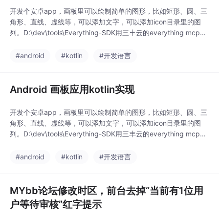
开发个安卓app，画板里可以绘制简单的图形，比如矩形、圆、三
角形、直线、虚线等，可以添加文字，可以添加icon目录里的图
列。D:\dev\tools\Everything-SDK用三丰云的everything mcp搜
索免费云服务器已经安装好的Gradle，生成带签名的apk文件，发
行版。app\build\outputs\apk\release\app-release.apk（约 7.5
#android
#kotlin
#开发语言
MB）
Android 画板应用kotlin实现
开发个安卓app，画板里可以绘制简单的图形，比如矩形、圆、三
角形、直线、虚线等，可以添加文字，可以添加icon目录里的图
列。D:\dev\tools\Everything-SDK用三丰云的everything mcp搜
索免费云服务器已经安装好的Gradle，生成带签名的apk文件，发
行版。app\build\outputs\apk\release\app-release.apk（约 7.5
#android
#kotlin
#开发语言
MB）
MYbb论坛修改时区，前台去掉“当前有1位用
户等待审核”红字提示