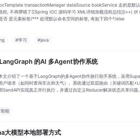
bcTemplate transactionManager dataSource bookService 
, 不再啰嗦了[[Spring IOC 源码学习 XML详细加载流程总结]]i++) {if (node
 {//是否 是元素标签/*** 处理默认命名空间的标签, 有如下四个*/else
ing
#学习
#java
LangGraph 的AI 多Agent协作系统
文介绍了一个基于LangGraph的多Agent协作旅行助手系统，采用Supervi
用户请求（如同时查询车次和天气）。系统通过双层路由（关键词匹配+L
用SendAPI实现真正并行执行，并通过自定义Reducer解决状态共享问题
示；2) 动态工具注册中心；3) 智能结果聚合策略；4) Pyt
工智能
lama大模型本地部署方式