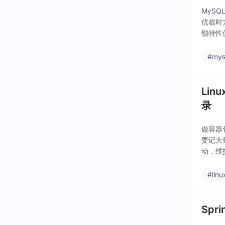
MyS
优临时方
锁特性仅
#mys
Lin
录
做容器化
要记大
动，维
所有配
#linu
Sp