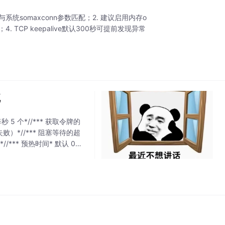
需与系统somaxconn参数匹配；2. 建议启用内存o
延迟；4. TCP keepalive默认300秒可提前发现异常
流
 5 个*//*** 获取令牌的
败）*//*** 阻塞等待的超
//*** 预热时间* 默认 0