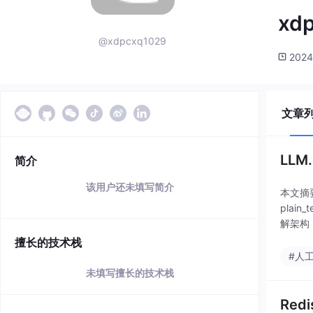
xd
@xdpcxq1029
2024
文章
LLM
简介
该用户还未填写简介
本文摘要
pla
解架构
言处
擅长的技术栈
#人
未填写擅长的技术栈
Re