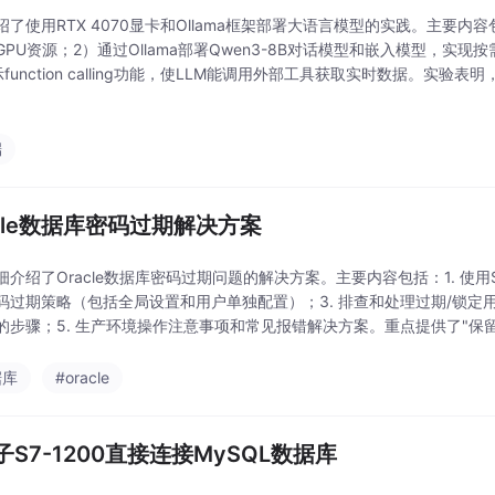
了使用RTX 4070显卡和Ollama框架部署大语言模型的实践。主要内容包括：
PU资源；2）通过Ollama部署Qwen3-8B对话模型和嵌入模型，实现按需
function calling功能，使LLM能调用外部工具获取实时数据。实验表明
型的推理任务，显存占用约6GB，适用于交互
端
acle数据库密码过期解决方案
细介绍了Oracle数据库密码过期问题的解决方案。主要内容包括：1. 使用
码过期策略（包括全局设置和用户单独配置）；3. 排查和处理过期/锁定用
的步骤；5. 生产环境操作注意事项和常见报错解决方案。重点提供了"保留原密
据库
#oracle
子S7-1200直接连接MySQL数据库