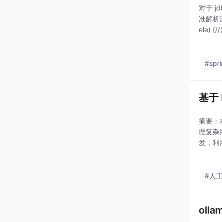
对于 jd
准解析流程
ele)
#spr
基于 
摘要：本
理复杂
发，利
思考链展
#人
ol