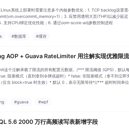
s在Linux系统上部署时需要注意多个内核参数优化：1. TCP backlog设置
ommit(vm.overcommit_memory=1)；3. 应禁用透明大页(THP)以减少
. 支持CPU绑定优化性能；6. 通过oom-score-adj参数控制进程
s
#数据库
#缓存
ing AOP + Guava RateLimiter 用注解实现优雅限
Limit这个注解承载了限流的所有配置元数据。/*** 限流阈值 (QPS)，默认每秒
true: 阻塞模式（直到拿到令牌或超时）* false: 非阻塞模式（拿不到立即失
仅当 block=true 时生效）* 默认 0，表示无限等待*//*** 超时时间单位*
hBur
ing
#guava
#wpf
QL 5.6 2000 万行高频读写表新增字段