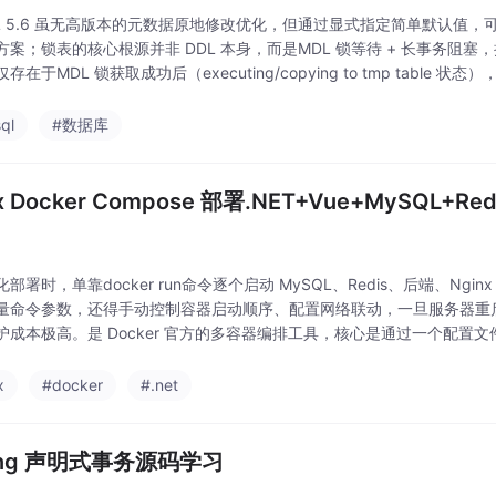
QL 5.6 虽无高版本的元数据原地修改优化，但通过显式指定简单默认值，可大
案；锁表的核心根源并非 DDL 本身，而是MDL 锁等待 + 长事务阻塞，执
存在于MDL 锁获取成功后（executing/copying to tmp tabl
ql
#数据库
ux Docker Compose 部署.NET+Vue+MySQL+Re
部署时，单靠docker run命令逐个启动 MySQL、Redis、后端、Ngi
量命令参数，还得手动控制容器启动顺序、配置网络联动，一旦服务器重
护成本极高。是 Docker 官方的多容器编排工具，核心是通过一个配置
置，能完美解决单容器部署的痛点。
x
#docker
#.net
ring 声明式事务源码学习