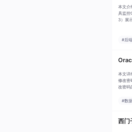
本文介绍
具监控G
3）展示
小型模
#后
Or
本文详
修改密
改密码
的密
#数
西门