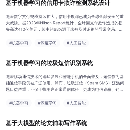
基于机器学习的信用卡欺诈检测系统设计
随着数字支付规模持续扩大，信用卡欺诈已成为全球金融安全的重
大威胁。据2023年Nilson Report统计，全球因支付欺诈造成的损
失高达410亿美元，其中约68%源于未被及时识别的异常交易。传
统基于规则引擎的检测方法存在误报率高、泛化能力弱、难以应对
新型欺诈模式等固有缺陷。本文针对高度不平衡（欺诈样本占比常
#机器学习
#深度学习
#人工智能
低于0.1%）、高维稀疏、实时性要求严苛的信用卡交易数据特点，
设计并实现了一套端到端的智能
基于机器学习的垃圾短信识别系统
随着移动通信技术的迅猛发展和智能手机的全面普及，短信作为基
础通信手段仍被广泛使用。然而，垃圾短信（Spam SMS）泛滥问
题日益严重，不仅干扰用户正常通信体验，更成为电信诈骗、钓鱼
攻击与恶意推广的重要载体。据中国信息通信研究院《2023年电
信网络诈骗治理报告》显示，全年拦截垃圾短信超186亿条，其中
#机器学习
#深度学习
#人工智能
含欺诈诱导内容的占比达37.2%，对社会公共安全与个人信息保护
构成严峻挑战。本研究聚焦于构建高精度、
基于大模型的论文辅助写作系统