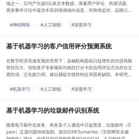
场之一，日均产生超5亿条文本数据。海量用户评论、热搜话题、
突发事件讨论中蕴含丰富的情感倾向信息，对舆情监控、品牌口碑
管理、政府决策支持及金融情绪预测具有重要价值。传统基于词典
或机器学习的情感分析方法在处理微博短文本、网络新词、表情符
#神经网络
#人工智能
#深度学习
号、反讽与隐喻等复杂语言现象时泛化能力弱、准确率低。本文设
计并实现了一套端到端的微博情感分析系统，融合BERT
基于机器学习的客户信用评分预测系统
在数字经济高速发展的背景下，金融机构面临日益增长的信贷风险
管控压力。传统基于专家规则与线性打分卡的信用评估方法存在主
观性强、泛化能力弱、难以捕捉非线性特征等固有缺陷。本研究聚
焦于构建一个端到端、可解释、高精度的客户信用评分预测系统，
融合数据预处理、特征工程、多模型对比、模型集成与可视化服务
#机器学习
#人工智能
#深度学习
于一体。系统采用Python语言开发，以Scikit-learn、XGBoost、L
ightGBM及SHAP可
基于机器学习的垃圾邮件识别系统
随着电子邮件在政务、商务及个人通信中日益普及，垃圾邮件（S
pam）泛滥问题持续加剧。据2023年Symantec《互联网安全威
胁报告》统计，全球日均垃圾邮件量超1400亿封，占总邮件流量