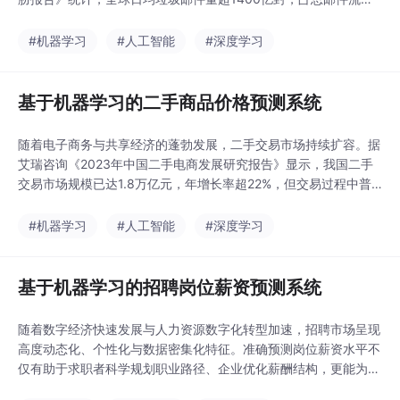
的54.3%，不仅严重挤占网络带宽与存储资源，更成为钓鱼诈骗、
勒索软件传播的主要载体。传统基于规则与黑名单的过滤方法已难
#机器学习
#人工智能
#深度学习
以应对语义伪装、多语言混杂、动态变种等新型垃圾邮件攻击。本
研究聚焦于构建一个高精度、低延迟、可
基于机器学习的二手商品价格预测系统
随着电子商务与共享经济的蓬勃发展，二手交易市场持续扩容。据
艾瑞咨询《2023年中国二手电商发展研究报告》显示，我国二手
交易市场规模已达1.8万亿元，年增长率超22%，但交易过程中普
遍存在定价不透明、估价主观性强、信息不对称严重等痛点，导致
买卖双方信任度低、成交周期长、平台纠纷率高。针对该问题，本
#机器学习
#人工智能
#深度学习
文设计并实现了一套基于机器学习的二手商品价格预测系统。系统
以手机、笔记本电脑、数码相机三类高频二手商品为
基于机器学习的招聘岗位薪资预测系统
随着数字经济快速发展与人力资源数字化转型加速，招聘市场呈现
高度动态化、个性化与数据密集化特征。准确预测岗位薪资水平不
仅有助于求职者科学规划职业路径、企业优化薪酬结构，更能为政
府制定人才政策提供量化支撑。然而，传统薪资评估多依赖人工经