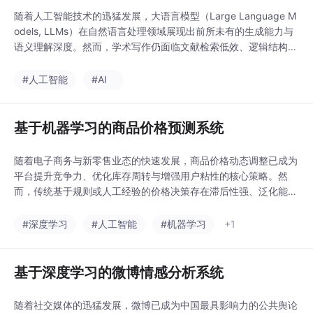
随着人工智能技术的迅猛发展，大语言模型（Large Language M
odels, LLMs）在自然语言处理领域展现出前所未有的生成能力与
语义理解深度。然而，学术写作仍面临文献检索低效、逻辑结构松
散、语言表达不规范、学术规范难统一等长期痛点。本文设计并实
现了一套面向高校研究生与科研人员的基于大模型的论文辅助写作
#人工智能
#AI
系统（PaperAssist），融合RAG（Retrieval-Augmented G
基于机器学习的商品价格预测系统
随着电子商务与新零售业态的快速发展，商品价格动态调整已成为
平台提升竞争力、优化库存周转与增强用户粘性的核心策略。然
而，传统基于规则或人工经验的价格决策存在滞后性强、泛化能力
弱、难以应对多源异构因素耦合影响等缺陷。本研究聚焦于构建一
个高精度、可解释、可部署的商品价格预测系统，融合时间序列特
#深度学习
#人工智能
#机器学习
+1
征、市场供需信号、竞品价格波动、用户行为日志及外部宏观因子
（如节假日、天气、舆情热度），提出一种“多源特征工程
基于深度学习的微博情感分析系统
随着社交媒体的迅猛发展，微博已成为中国最具影响力的公共舆论