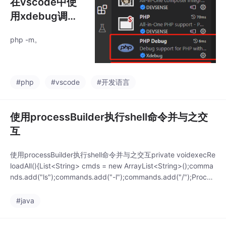
在vscode中使
用xdebug调试P
HP---绝对解决
php -m。
远程xdebug调
试不了的问题
#php
#vscode
#开发语言
使用processBuilder执行shell命令并与之交
互
使用processBuilder执行shell命令并与之交互private voidexecRe
loadAll(){List<String> cmds = new ArrayList<String>();comma
nds.add("ls");commands.add("-l");commands.add("/");Proces
sBuilder pb=new ProcessB
#java