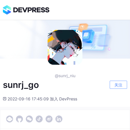
@sunrj_niu
sunrj_go
关注
2022-09-16 17:45:09 加入 DevPress