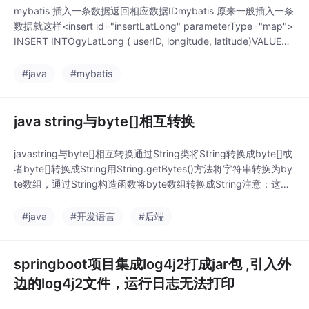
mybatis 插入一条数据返回相应数据IDmybatis 原来一般插入一条
数据就这样<insert id="insertLatLong" parameterType="map">
INSERT INTOgyLatLong ( userID, longitude, latitude)VALUES
(#{userID}, #{longitude}, #{latitude})</inse
#java
#mybatis
java string与byte[]相互转换
javastring与byte[]相互转换通过String类将String转换成byte[]或
者byte[]转换成String用String.getBytes()方法将字符串转换为by
te数组，通过String构造函数将byte数组转换成String注意：这种
方式使用平台默认字符集package com.bill.example;public class
StringByteArrayExampl
#java
#开发语言
#后端
springboot项目集成log4j2打成jar包 ,引入外
边的log4j2文件，运行日志无法打印