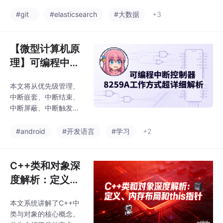
配一句话功能说明 + 最
常用参数 + 典型示例。
#git
#elasticsearch
#大数据
+3
建议收藏——以后写代
码卡壳了直接翻。
【微型计算机原
理】可编程中断
控制器8259A工
本文将从优先级管理、
作方式超详细解
中断嵌套、中断结束、
析
中断屏蔽、中断触发、
级联工作六大维度，把
8259A的所有工作方式
#android
#开发语言
#学习
+2
掰开揉碎讲清楚，每个
方式都配有原理分析、
编程方法和实际示例，
C++类和对象深
保证你看完就能用。
度解析：定义、
内存布局和this
本文系统讲解了C++中
指针
类与对象的核心概念。