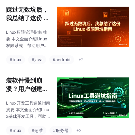
型、隐藏文件规则等基
文件描述符
础知识 核心命令： 查看
踩过无数坑后，
类：ls、pwd、cat、les
我总结了这份 Li
s等 操作类：cd、mkdi
nux 权限避坑指
r、rm、cp、mv等 文本
Linux权限管理指南 摘
南
处理：echo、head、ta
要 本文全面介绍Linux
il等 实用技巧：危险命
权限系统，帮助用户理
令警示、大文件查看建
解文件访问控制机制。
议、路径操作技巧等 通
主要内容包括： 权限基
#linux
#java
#android
+2
过分类整理和实例演
础：解释Linux中owne
示，帮助用户快速掌握L
r/group/other三层权限
inu
结构，以及读(r)、写
装软件慢到崩
(w)、执行(x)权限的含
溃？用户创建总
义和数值表示(4/2/1) 权
出错？Linux 工
限操作： 使用chmod命
Linux开发工具速通指南
具避坑指南
令修改权限（符号模式
摘要 本文全面介绍Linu
u/g/o/a和数字模式）
x基础开发工具，帮助开
使用chown和chgrp更
发者快速上手服务器配
改文件所有者和所属组
置和开发环境搭建。主
#linux
#运维
#服务器
+2
理解umask默认权限