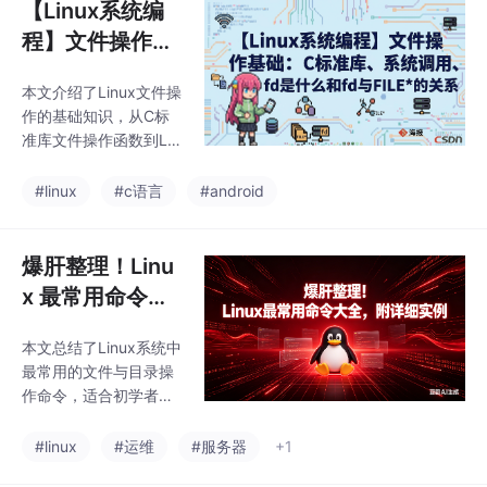
【Linux系统编
程】文件操作基
础：C标准库、
本文介绍了Linux文件操
系统调用、fd是
作的基础知识，从C标
什么和fd与FILE
准库文件操作函数到Lin
*的关系
ux系统调用。主要内容
包括： 文件的本质是文
#linux
#c语言
#android
件内容+文件属性，文
件操作需通过系统调用
由操作系统完成。 C标
爆肝整理！Linu
准库提供基于文件指针
x 最常用命令大
(FILE*)的文件操作函
全，附详细实例
数，包括fopen/fclos
本文总结了Linux系统中
e、字符/字符串IO、格
最常用的文件与目录操
式化IO、二进制IO、文
作命令，适合初学者快
件定位等。 Linux系统
速上手。主要内容包
调用使用文件描述符(整
括： 基础概念：解释目
#linux
#运维
#服务器
+1
数)操作文件，标准输
录/文件本质、路径类
入/输出/错误分别对应