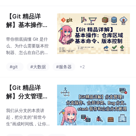
要内容包括： 用户管
理：详细讲解用户创
建、密码设置、sudo权
【Git 精品详
限分配和用户删除操
解】基本操作：
作，提供一键式创建命
仓库区域、基本
令模板。 软件包管理：
带你彻底搞懂 Git 是什
命令、版本控制
对比yum和apt包管理
么、为什么需要版本控
器，介绍国内镜像源配
制器、怎么在自己的电
置方法，解决软件依赖
脑上装上 Git，并完成从
问题，提升安装效率。
创建本地仓库 → 添加文
#git
#大数据
#服务器
+2
vim编辑器：深入解析
件 → 修改/删除文件 →
多模式编辑功能，帮助
版本回退 → 撤销修改
开发者摆脱只会基础编
的全流程实操
【Git 精品详
辑的困境。 gc
解】分支管理：
分支操作、合并
我们从分支的本质讲
冲突、Bug 分
起，把分支的"前世今
支、stash 暂存
生"画成时间线，让你彻
和企业分支管理
底看懂 HEAD、分支指