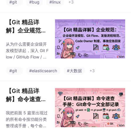
针、合并提交到底是什
#git
#bug
#linux
+3
么；然后手把手教你创
建、切换、合并、删除
分支；再深入到合并冲
【Git 精品详
突的真实解决过程；最
解】企业规范：
后讲 Bug 分支、stash
企业级开发模
暂存、feature / releas
从为什么需要企业级开
型、Git Flow、
e / hotfix 三大经典分支
发模型讲起，深入 Git F
策略，以及企业级开发
发版流程规范、
low / GitHub Flow / Git
模型的引子
Code Owner 制
Lab Flow 三大经典模型
的原理与对比，再到发
度、事故应急回
#git
#elasticsearch
#大数据
+3
版流程规范、Code Ow
滚
ner 制度、事故应急回
滚，最后用大厂发版流
【Git 精品详
程实战把所有知识串起
解】命令速查手
来。
册：Git命令一
我把前面 5 篇里出现过
文全部记录
的所有命令按功能分类
整理成手册，每个命令