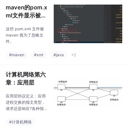
波信道的通信质量较
maven的pom.x
差，传输速率低；微波
在空间
ml文件显示被删
除
这些 pom.xml 文件被
maven 视为了忽略文
件。
#maven
#xml
#java
+2
计算机网络第六
章：应用层
应用层协议定义：应用
进程交换的报文类型，
请求还是响应?各种报文
类型的语法、语义；进
程何时、如何发送报
#计算机网络
文，以及对报文进行响