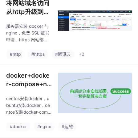
将网站域名访问
从http升级到ht
tps（腾讯云/阿
服务器安装 docker 与
里云）
nginx，免费 SSL 证书
申请，https 网站部
署，nginx.conf对https
的配置，docker安装ng
#http
#https
#腾讯云
+2
inx注意事项，nginx使
用https访问需要注意的
问题，静态网站的部
docker+docke
署。
r-compose+ng
inx前后端分离项
centos安装docker，u
目部署
buntu安装docker，ce
ntos安装docker-comp
ose，ubuntu安装dock
er-compose，docker
#docker
#nginx
#运维
配置国内加速器，配置