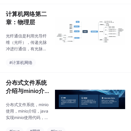
应的规则（同步）。域
名服务: DNS；文件传
计算机网络第二
输：FTP；电子邮件：S
章：物理层
MTP 、POP3；远程登
陆：TELNET；WWW
光纤通信是利用光导纤
服务: HTTP。互联网早
维（光纤），传递光脉
期是通过共享一个文本
冲进行通信，有光脉冲
文件的方式，让主机知
表示 1，无光脉冲表示
道 IP 地址与名字（域
0。由于可见光的频率
#计算机网络
名）的对应关系。有新
非常高，约为10810^81
主机加入互联网，在该
08MHz 的量级，因此
文件中新增加一条域名
一个光纤通信系统的传
分布式文件系统
与 IP
输带宽远远大于目前其
介绍与minio介
它各种传输媒体的带
绍与使用（附mi
宽；发送端和接收端都
分布式文件系统，minio
nio java client
有光电转换器。将自由
使用，minio介绍，java
空间称为“非导引型传输
使用）
实现minio使用代码，mi
媒体”。无线传输所使用
nio应用场景，minio环
的频段很广短波通信
境部署，minio基于cent