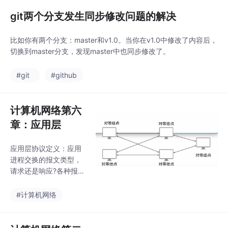
阿里云加速器，配置网
易云加速器，离线安装
git两个分支发生同步修改问题的解决
docker-compose，do
cker-compose无法下
比如你有两个分支：master和v1.0。当你在v1.0中修改了内容后，
载的解决方案，打包spr
切换到master分支，发现master中也同步修改了。
ingboot后端项目，打包
vue前端项目，容器编
#git
#github
排，nginx前后端分离项
目部署。
计算机网络第六
章：应用层
应用层协议定义：应用
进程交换的报文类型，
请求还是响应?各种报文
类型的语法、语义；进
程何时、如何发送报
#计算机网络
文，以及对报文进行响
应的规则（同步）。域
名服务: DNS；文件传