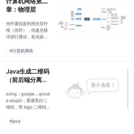
计算机网络第二
输：FTP；电子邮件：S
章：物理层
MTP 、POP3；远程登
陆：TELNET；WWW
光纤通信是利用光导纤
服务: HTTP。互联网早
维（光纤），传递光脉
期是通过共享一个文本
冲进行通信，有光脉冲
文件的方式，让主机知
表示 1，无光脉冲表示
道 IP 地址与名字（域
0。由于可见光的频率
#计算机网络
名）的对应关系。有新
非常高，约为10810^81
主机加入互联网，在该
08MHz 的量级，因此
文件中新增加一条域名
一个光纤通信系统的传
Java生成二维码
与 IP
输带宽远远大于目前其
（前后端分离项
它各种传输媒体的带
目实战）
宽；发送端和接收端都
zxing，google，qrcod
有光电转换器。将自由
e-plugin，普通黑白二
空间称为“非导引型传输
维码，带 logo 二维码，
媒体”。无线传输所使用
彩色二维码，带背景图
的频段很广短波通信
的黑白二维码，特殊形
#java
（即高频通信）主要是
状的二维码，图片填充
靠电离层的反射，但短
二维码