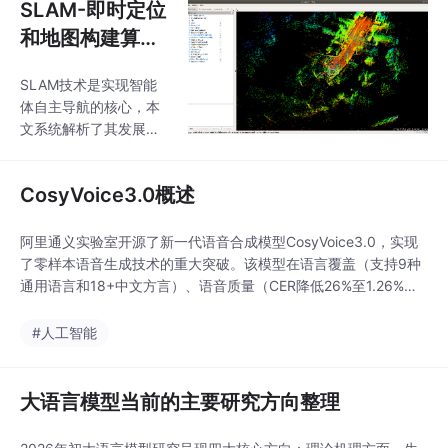
SLAM-即时定位
和地图构建算法
概述
SLAM技术是实现智能
体自主导航的核心，本
文系统解析了其发展历
程、技术框架与前沿进
展。研究聚焦多传感器
CosyVoice3.0概述
融合策略，对比分析了
紧耦合与松耦合两种架
构的优劣，深入探讨了
阿里通义实验室开源了新一代语音合成模型CosyVoice3.0，实现
视觉-惯性、激光-惯性
了零样本语音生成技术的重大突破。该模型在语言覆盖（支持9种
等融合技术的实现方
通用语言和18+中文方言）、语音质量（CER降低26%至1.26%接
法。针对动态环境、弱
近人类水平）和实时性能（首包延迟150ms）等方面显著提升。创
纹理等实际挑战，提出
新性地采用监督多任务语音分词器和可微奖励模型DiffRO，解决了
#人工智能
了基于深度学习的特征
传统TTS在韵律自然度和内容一致性上的瓶颈。提供从本地开发到
提取、闭环检测等创新
云服务的灵活部署方案
解决方案。文章还剖析
大语言模型当前的主要研究方向整理
了工程实现中的传感器
标定、多线程优化等关