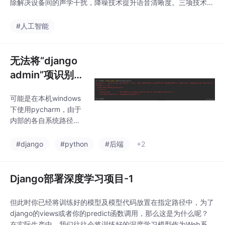
除解决设备间的声学干扰，降噪技术提升语音清晰度。三项技术协
同工作形成完整音频处理流水线，在远场交互、医疗记录等场景中
显著提升系统性能。研究指出，未来技术将向轻量化模型、多模态
#人工智能
融合和自适应学习方向发展，结合边缘计算和专用硬件加速，为智
能家居、车载系统等应用场
无法将“django
admin”项识别为
cmdlet，函数，
可能是在本机windows
脚本文件或可运
下使用pycharm，由于
行程序的名称问
内部的各自系统路径限
题
制导致无法在pycharm
的命令行终端中成功创
#django
#python
#后端
+2
建项目。如果，还是想
直接在pycharm中执行
各种相关命令，可以尝
Django部署深度学习项目-1
试解决本机pycharm中
的python运行环境问
但此时你已经将训练好的模型及模型代码放置在指定路径中，为了
题，可参考以下。djan
django的views或者你的predict函数调用，那么这是为什么呢？
go的确已经安装。可导
在实际生产中，我们往往会将训练好的深度学习模型作为Web系统