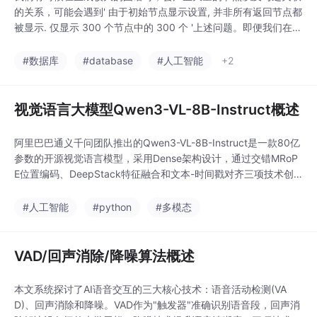
度电池，推动自主导航
的关系，可能会遇到' 由于初始节点显示设置, 并非所有返回节点都
占比提升至38%。赛事
被显示. 仅显示 300 个节点中的 300 个 '上述问题。即便我们在代
通过创新规则设计（如
码段中已经设置了MATCH (n) RETURN n LIMIT 10000这是由于n
1.2倍加权系数）引导技
eo4j图数据库本身的初始化设置导致的问题在设置里进行修改即可
#数据库
#database
#人工智能
+2
术路线，促进产学研协
原参数为300，100，1000，上述为自行设置此时再执
同和供应链成熟。中国
在标准制定和产业化方
视觉语言大模型Qwen3-VL-8B-Instruct概述
面取得领先，荣耀
阿里巴巴通义千问团队推出的Qwen3-VL-8B-Instruct是一款80亿
参数的开源视觉语言模型，采用Dense架构设计，通过交错MRoP
E位置编码、DeepStack特征融合和文本-时间戳对齐三项技术创
新，在32项评测中超越Gemini 2.5Pro等闭源模型。该模型支持25
6K token长上下文，具备精准的工业质检（91.3%准确率）、视频
#人工智能
#python
#多模态
事件定位（96.8%准确率）和医疗诊断能力，同时
VAD/回声消除/降噪算法概述
本文系统探讨了AI语音交互的三大核心技术：语音活动检测(VA
D)、回声消除和降噪。VAD作为"触发器"准确识别语音段，回声消