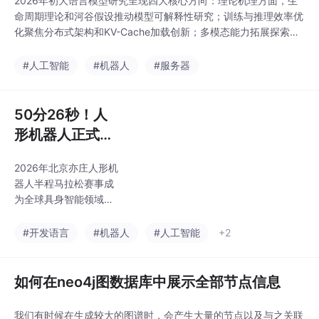
2026年初大语言模型研究呈现四大核心方向：理论机理方面，生
键问题，并展望了语义
命周期理论和河谷假设推动模型可解释性研究；训练与推理效率优
SLAM、神经辐射场等
化聚焦分布式架构和KV-Cache加载创新；多模态能力拓展探索跨
未来发展方向。研
模态对齐与世界模型构建；应用落地则关注低资源语言处理和智能
体系统开发。研究趋势表明，大语言模型正从通用工具向专业领域
#人工智能
#机器人
#服务器
深化，同时注重能效优化与伦理安全。未来将向具身智能、超大规
模集群和人机协作方向发展，推动AI系统向更智
50分26秒！人
形机器人正式跑
赢人类世界纪录
2026年北京亦庄人形机
器人半程马拉松赛事成
为全球具身智能领域里
程碑。赛事规模较2025
年扩大5倍，吸引300余
#开发语言
#机器人
#人工智能
+2
台机器人参赛，冠军"闪
电"机器人以50分26秒
打破人类纪录。核心技
如何在neo4j图数据库中展示全部节点信息
术突破包括液冷散热系
统、高扭矩电机和高密
我们有时候在生成较大的图谱时，会产生大量的节点以及与之关联