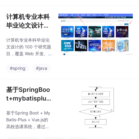
过数据的储存、归类、
户观看体验。
整理等，并进行精准的
数据分析，为用户提供
计算机专业本科
更有价值的产品或者各
毕业论文设计的
种功能服务等，因此，
100 个研究题目
相较于传统的营销方
计算机专业本科毕业论
推荐
式，大数据技术使得电
文设计的 100 个研究题
子商务平台实现新的服
目，覆盖 Web 开发、
务方式，在各种数据的
移动应用、大数据、人
支持下，从而使其在数
工智能、物联网等多个
#spring
#java
据环境中得到更好的适
方向，兼顾技术实践性
应。用户在电子商务平
与应用场景创新性，部
台进行消费时，通过大
分题目附有关键技术点
基于SpringBoo
数据技术，平台方可以
或研究方向说明：
准确地理解用户的真实
t+mybatisplus
+vueJS的高校
基于Spring Boot + My
选课系统设计和
Batis-Plus + Vue.js的
实现
高校选课系统，通过前
后端分离架构和模块化