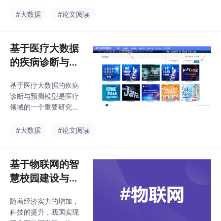
用户体验以外，更核心
效协作，最终通过压力
的部分是信息服务，通
#大数据
#论文阅读
测试验证了系统的稳定
过数据的储存、归类、
性和可扩展性。
整理等，并进行精准的
数据分析，为用户提供
基于医疗大数据
更有价值的产品或者各
的疾病诊断与预
种功能服务等，因此，
测模型研究
相较于传统的营销方
基于医疗大数据的疾病
式，大数据技术使得电
诊断与预测模型是医疗
子商务平台实现新的服
领域的一个重要研究方
务方式，在各种数据的
向。通过利用大数据的
支持下，从而使其在数
优势，这些模型可以提
#大数据
#论文阅读
据环境中得到更好的适
供更准确和可靠的诊断
应。用户在电子商务平
和预测结果，为医疗决
台进行消费时，通过大
策和公共卫生工作提供
基于物联网的智
数据技术，平台方可以
支持。然而，面临的技
准确地理解用户的真实
慧校园建设与发
术挑战仍然需要克服，
展
包括隐私保护、数据质
随着经济实力的增加，
量和模型解释性等问
科技的提升，我国实现
题。相信随着技术的不