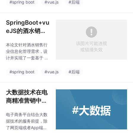
设计，实现了高效、安
#spring boot
#vue.js
#后端
全、易扩展的选课功
能。系统不仅满足了学
生、教师和管理员的需
SpringBoot+vu
求，还通过性能优化和
eJS的酒水销售
安全设计，提升了系统
管理系统的设计
的稳定性和用户体验。
本论文针对酒水销售行
与实现的设计与
未来可以进一步引入人
业信息化管理需求，设
工智能技术，如智能推
实现“
计并实现了一套基于 Sp
荐课程，提升系统的智
ringBoot 和 VueJS 的
能化水平。
轻量化销售管理系统。
#spring boot
#vue.js
#后端
通过前后端分离架构，
结合 MySQL 数据库和
ElementUI 组件库，实
大数据技术在电
现了商品管理、订单处
商精准营销中的
理、库存预警、数据分
应用研究
析等核心功能。系统采
电子商务平台结合大数
用微服务思想优化业务
据技术的服务前提，除
流程，通过 Swagger
了网页端或者App端的
接口文档实现前后端高