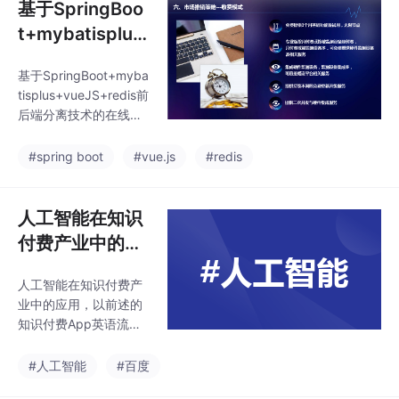
基于SpringBoo
t+mybatisplus
+vueJS+redis
基于SpringBoot+myba
前后端分离技术
tisplus+vueJS+redis前
的在线商城设计
后端分离技术的在线商
和实现
城设计和实现
#spring boot
#vue.js
#redis
人工智能在知识
付费产业中的应
用研究
人工智能在知识付费产
业中的应用，以前述的
知识付费App英语流利
说为例，笔者认为，主
要在于信息处理的智能
#人工智能
#百度
化，即通过建设中国人