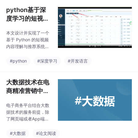
英语语音数据库，实现
学生模型和教学模型的
python基于深
建构，从而让人工智能
度学习的短视频
技术辅助英语教学，提
内容理解与推荐
升教学质量与教学效
本文设计并实现了一个
系统设计与实
果。回顾英语流利说的
基于 Python 的短视频
发展路径可知，英语流
现，论文7000
内容理解与推荐系统，
利说在初创时，只是一
字+代码实现
通过多模态深度学习模
个利用AI语言识别技术
型分析视频内容，结合
#python
#深度学习
#开发语言
进行英语口语打分的Ap
用户行为数据构建个性
p，但它借此不停“积攒”
化推荐引擎。系统采用
中国人的英语语音数
ResNet 提取视频帧特
大数据技术在电
据，在人们常说的“互联
征，LSTM 分析文本描
网知识付费产
商精准营销中的
述，GraphSAGE 处理
应用研究
用户 - 视频交互图，最
电子商务平台结合大数
终通过注意力机制融合
据技术的服务前提，除
多模态信息。实验表
了网页端或者App端的
明，该系统在准确率和
用户体验以外，更核心
多样性上优于传统推荐
的部分是信息服务，通
#大数据
#论文阅读
算法，能够有效提升用