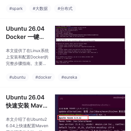
用可行性，覆盖EOD批
参数，并配合业务层try
处理文件、MongoDB实
#spark
#大数据
#分布式
-catch降级处理。Dru
时读取和HTTP API调用
三类典型数据源。分析
表明：SeaTunnel作为
Ubuntu 26.04
统一数据集成层，在数
Docker 一键安
据源覆盖（支持100+连
装与配置指南
接器）、可观测性（原
本文提供了在Linux系统
生Prometheus集成）、
上安装和配置Docker的
稳定性（摩根大通等金
完整步骤指南。主要内
融案例验证）、灾备能
容包括：1）更新软件源
力（Master-Worker高
并安装Docker引擎及相
#ubuntu
#docker
#eureka
可用架构）和扩展性
关工具；2）将用户加入
（Spark
docker组以获取权限；
3）配置国内镜像加速
Ubuntu 26.04
器提升下载速度；4）
快速安装 Mave
重启服务使配置生效；
n 并配置阿里云
5）运行hello-world容
本文介绍了在Ubuntu2
镜像
器验证安装。成功执行
6.04上快速配置Maven
后将显示Docker欢迎信