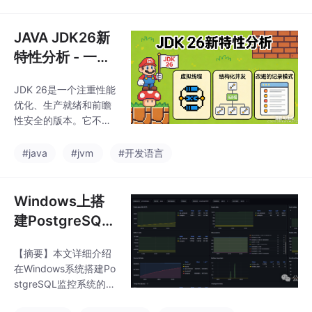
告警全流程。该方案能
有效监控应用性能、JV
M状态和PostgreSQL数
JAVA JDK26新
据库指标，具有灵活扩
特性分析 - 一个
展、丰富可视化等优
注重性能优化、
势。但存在单机存储瓶
JDK 26是一个注重性能
生产就绪和前瞻
颈、数据库故障时数据
优化、生产就绪和前瞻
缺失、安全风险等局限
性安全的版本
性安全的版本。它不像J
性。文章对比了商业AP
ava 8或Java 17那样有
M工具，提出分层部
里程碑式的语言变革，
#java
#jvm
#开发语言
署、安全加固、可视化
但通过大量务实改进，
优化等最佳实践，建议
使Java平台在云原生时
根据实际规
代更具竞争力。建议开
Windows上搭
发团队尽快在测试环境
建PostgreSQL
中评估JDK 26，特别是
监控神器：Graf
虚拟线程和GC方面的改
【摘要】本文详细介绍
ana+Promethe
进，并制定从JDK 17或
在Windows系统搭建Po
21的升级计划。
us+Postgres_E
stgreSQL监控系统的完
xporter保姆级
整方案。通过Promethe