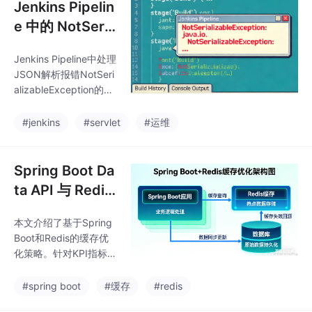
Jenkins Pipelin
e 中的 NotSeria
lizableExceptio
Jenkins Pipeline中处理
n: LazyMap 报
JSON解析报错NotSeri
错 | 3个实用解
alizableException的三
决方案
种解决方案：1）使用@
NonCPS注解封装解析
#jenkins
#servlet
#运维
逻辑（推荐）；2）将L
azyMap转换为可序列
化的HashMap；3）改
Spring Boot Da
用脚本式流水线。这些
ta API 与 Redis
方法可解决Groovy 2.3
集成：KPI/图
+版本中JsonSlurper返
本文介绍了基于Spring
表/表格查询的缓
回的LazyMap不支持序
Boot和Redis的缓存优
列化的问题，适用于不
存优化方案
化策略。针对KPI指标、
同场景需求。
图表数据和表格查询三
种典型场景，分别设计
#spring boot
#缓存
#redis
了30秒-5分钟、1-24小