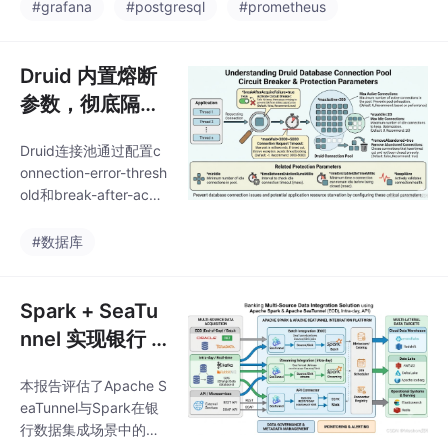
us采集数据库指标，Gr
干货教程
#grafana
#postgresql
#prometheus
afana实现可视化展
示，配合postgres_exp
orter作为中间桥梁。内
Druid 内置熔断
容涵盖：1）环境准备要
参数，彻底隔离
求；2）Prometheus安
“随时会挂”的外
装配置步骤；3）Grafa
Druid连接池通过配置c
围系统数据库
na安装与数据源设置；
onnection-error-thresh
4）postgres_exporter
old和break-after-acqu
的部署与数据库权限配
ire-failure等参数，可快
置；5）推荐使用ID 96
速实现对外围系统数据
#数据库
28仪表
库的熔断保护。当外围
系统BBB数据库故障
时，前两次请求会等待
Spark + SeaTu
超时（约1秒），第三次
nnel 实现银行 E
开始直接快速失败，避
OD/日内/API 多
免线程池被占满，确保
本报告评估了Apache S
源数据集成可行
主系统AAA不受影响。
eaTunnel与Spark在银
配置包括设置最大等待
性研究报告
行数据集成场景中的应
时间、验证查询超时等