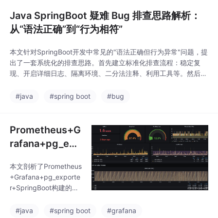
时和5-30分钟的不同缓
存时效策略。详细说明
Java SpringBoot 疑难 Bug 排查思路解析：
了SpringBoot集成Redi
从“语法正确”到“行为相符”
s的配置方法，包括依赖
配置、RedisTemplate
本文针对SpringBoot开发中常见的"语法正确但行为异常"问题，提
设置和缓存管理器实
出了一套系统化的排查思路。首先建立标准化排查流程：稳定复
现。重点阐述了三种数
现、开启详细日志、隔离环境、二分法注释、利用工具等。然后重
据查询场景的缓存实
点分析了三大核心机制：AOP代理问题（事务/异步失效）、Bean
现：KPI采用主动更新
生命周期问题（依赖注入/初始化异常）和配置加载问题（属性绑
#java
#spring boot
#bug
+失效策略，图表数据
定失败）。针对每类问题给出了具体排查要点，如检查代理方式、
使用多级缓存，表格数
内部调用陷阱、B
据实
Prometheus+G
rafana+pg_exp
orter+SpringB
本文剖析了Prometheus
oot 监控体系：
+Grafana+pg_exporte
能力边界深度解
r+SpringBoot构建的开
析
源监控体系，涵盖指标
采集、存储、可视化和
#java
#spring boot
#grafana