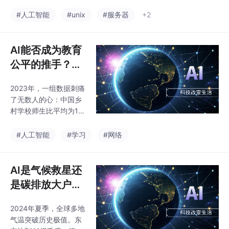
撞向一侧的行人，而不
是冲向另一侧的墙壁。
#人工智能
#unix
#服务器
+2
车内乘客安然无恙，但
被撞的行人重伤。这个
决策在0.3秒内完成，没
AI能否成为教育
有人类干预。这不是科
公平的推手？答
幻小说。这是真实的伦
案藏在山区课堂
理困境。当技术开始介
2023年，一组数据刺痛
里
入生死抉择，我们的道
了无数人的心：中国乡
德框架还管用吗？
村学校师生比平均为1:2
3，而城市重点学校这
一比例仅为1:8。更令人
#人工智能
#学习
#网络
无奈的是，云南怒江某
村小的音乐老师同时要
教语文、数学、自然三
AI是气候救星还
门课，因为学校根本没
是碳排放大户？
有足够的师资。这不仅
答案可能让你意
是资源配置的问题，更
2024年夏季，全球多地
外
是无数孩子未来的分水
气温突破历史极值。东
岭。当城市孩子坐在窗