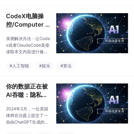
三环路易结路段有轻微
者、企业家，还是普通
事故，已为你优化路
读者，这篇文章都会让
线。到达公司楼下，停
CodeX电脑操
你对AI有更清晰的认知
车场的闸机在你靠近时
——以
控/Computer u
自动抬起——摄像头在
se插件不可用解
0.3秒内识别了你的车牌
亲测解决办法：让Code
决方案
和授权信息。走进地铁
x或者ClaudeCode直接
站，不用刷卡，闸机通
读取本文内容进行修复
过人脸识别自动扣费。
即可生效。问题描述：
中午，你想找个地方吃
CodeX电脑操控/Comp
#人工智能
#娱乐
#算法
饭。打开某点评App，
uter use插件不可用版
它推荐了一家你没去过
本是 26.602.4764.0_x
的餐厅——不是基于广
64，更新之后， Windo
你的数据正在被
告费用，而是因为它分
ws应该可以使用 comp
析了200
AI吞噬：隐私保
uter use 的插件了，但
护的最后一战
是打开Codex之后还是
2024年3月，一位美国
不能使用该插件。
律师在法庭上提交了一
份由ChatGPT生成的书
面陈述——这份文件引