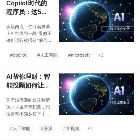
Copilot时代的
程序员：这5个
能力比写代码更
凌晨两点，你盯着屏幕
重要
上AI生成的一段"看似正
确但运行就报错"的代
码，陷入了沉思。这不
是段子。这是过去一年
#copilot
#人工智能
#microsoft
+2
里，无数程序员真实的
工作状态。当GitHub C
opilot成为默认的编程伴
AI帮你理财：智
侣，当Cursor、Windsu
能投顾如何让普
rf等AI代码编辑器席卷
通人也能享受机
开发社区，当Claude、
你有没有遇到过这种情
构级服务
ChatGPT能够用几秒钟
况：手里有笔积蓄，想
写出你原来需要半小时
理财却不知从何下手。
的函数——程序员的工
打开银行APP，理财产
作方式，正在发生根本
品密密麻麻看不懂；找
#人工智能
#开源
#音视频
+1
性的变化。这种变化来
理财经理，推荐的全是
得太快，快到很多人还