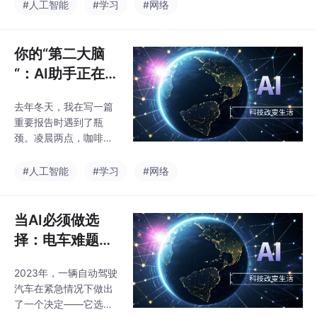
用了多个"判例"，然而
#人工智能
#学习
#网络
法官逐一核查后发现，
其中超过半数都是AI编
造出来的假案例。这起
你的“第二大脑
事件震惊了法律界，但
“：AI助手正在重
也揭示了AI时代一个更
塑人类认知方式
深层的隐患：当AI能够
去年冬天，我在写一篇
如此流畅地模拟真实
重要报告时遇到了瓶
时，我们还能相信屏幕
颈。凌晨两点，咖啡凉
那端的一切吗？
了，文档里只有零散的
几行字。老板明天就
#人工智能
#学习
#网络
要，我盯着屏幕，大脑
一片空白。
当AI必须做选
择：电车难题的
AI版本你会怎么
2023年，一辆自动驾驶
选？
汽车在紧急情况下做出
了一个决定——它选择