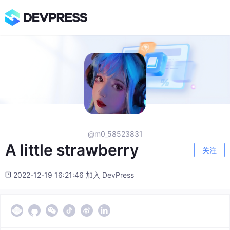
@m0_58523831
A little strawberry
关注
2022-12-19 16:21:46 加入 DevPress