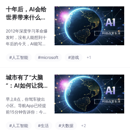
自家基金；自己研究股
没来得及思考
市，看到K线图就头
十年后，AI会给
大。最后钱躺在活期账
世界带来什么？
户里，眼睁睁看着通胀
——下一个十
吞噬你的购买力。
2012年深度学习革命爆
年，AI重塑人类
发时，没有人能想到十
的全景展望
年后的今天，AI能写出
流畅的文章、生成逼真
的画面、甚至通过医学
#人工智能
#microsoft
#游戏
+1
考试。站在2026年的时
间节点，我们再次面临
一个关键问题：如果给
城市有了“大脑
AI再十年，它会把这个
“：AI如何让我们
世界带向何方？这不是
的生活更聪明
一篇空谈幻想的文章。
早上8点，你驾车驶出
我会带你回顾AI发展的
小区。导航App已经提
关键脉络，分析当下的
前15分钟告诉你：今天
技术拐点，并尝试描绘
走这条路，比昨天快8
下一个十年的可能图
分钟——因为AI预测到
#人工智能
#生活
#大数据
+2
景。无论你是科技从业