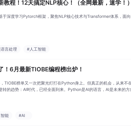
新教程！12天搞定NLP核心！（全网最新，速学！
于深度学习Pytorch框架，聚焦NLP核心技术与Transformer体系
然语言处理
#人工智能
了！6月最新TIOBE编程榜出炉！
6年，TIOBE榜单又一次把聚光灯打在Python身上。但真正的机会，从来
逆转的趋势：AI时代，已经全面到来。Python是AI的语言，AI是未来的
工智能
#AI