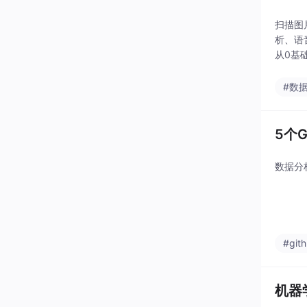
扫描图
析、语
从0基
课程可
#数
5个
数据分
#git
机器