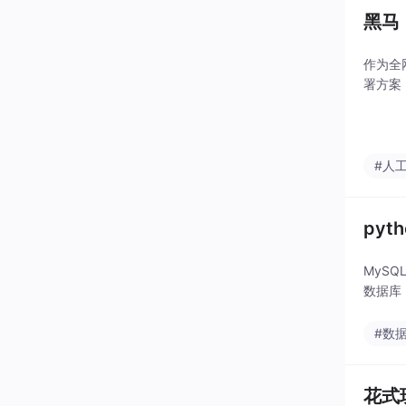
黑马
作为全
署方案
#人
py
MyS
数据库
#数
花式