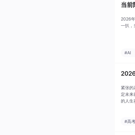
当前
202
一扒，
#AI
20
紧张的
定未来
的人生
#高