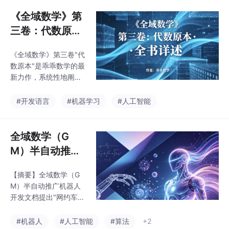
解。这部数学著作以严
和方法论指导。
谨的体系结构呈现基础
《全域数学》第
数学原理，为读者提供
三卷：代数原本
全面的数理知识框架。
· 全书详述【乖
《全域数学》第三卷"代
乖数学】
数原本"是乖乖数学的最
新力作，系统性地阐述
了代数基础理论。全书
采用严谨的数学推导，
#开发语言
#机器学习
#人工智能
配以丰富的图示说明，
深入浅出地讲解了从基
础代数运算到高级代数
全域数学（G
概念的完整知识体系。
M）半自动推广
书中包含大量精心设计
机器人 开发执行
的数学公式和几何图
【摘要】全域数学（G
文档
解，既可作为高等数学
M）半自动推广机器人
教材，也可作为研究参
开发文档提出"网约车
考。作者通过清晰的逻
式"智能推广方案，通过
辑结构和直观的视觉呈
AI自动化生成文案/海报
#机器人
#人工智能
#算法
+2
现，帮助读者建立起完