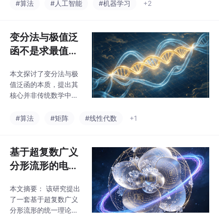
合双螺旋同步择优的复
态筛选体系《全
#算法
#人工智能
#机器学习
+2
计反重力飞行器、地月
合稳态筛选体系。作者
火星基地及深空探测技
域数学vs传统数
通过双螺旋比喻，阐释
术； AI与生物医疗（
学：人类文明进
高阶泛函如何度量多组
变分法与极值泛
阶200讲》第83
耦合螺旋的总能量，多
函不是求最值计
重变分如何同步扰动多
讲
算工具，是无穷
组螺旋以寻找全局最低
本文探讨了变分法与极
维双螺旋场中，
能量的共生构型，多元
值泛函的本质，提出其
欧拉方程组则是多螺旋
搜寻全局平衡稳
核心并非传统数学中的
同步平衡的约束条件。
态主干的本源择
最值计算工具，而是无
与传统课本观点不同，
穷维双螺旋场中搜寻全
优体系《全域数
#算法
#矩阵
#线性代数
+1
全域数学视角认为这些
局平衡稳态主干的择优
概念源于宇宙多螺旋耦
学vs传统数学：
体系。文章对比了课本
合的天然结构，而非人
人类文明进阶20
视角与全域数学的通俗
基于超复数广义
工计算技巧。文章强调
0讲》第82讲
认知：传统观点将变分
校内学习需遵循课本规
分形流形的电磁
法视为微积分拓展工
耦合与缪子反常
具，而全域数学则将其
本文摘要： 该研究提出
磁矩几何理论
视为双螺旋场能量最低
了一套基于超复数广义
平衡主干的筛选机制。
分形流形的统一理论框
通过藤蔓生长的生活化