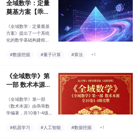
全域数学：定量
奠基方案【乖乖
数学】
《全域数学：定量奠基
方案》提出了一个系统
化的数学基础构建框
架。文章通过理论分析
和图示展示，探讨了建
#数据挖掘
#量子计算
#算法
+1
立统一数学体系的可能
路径。作者"乖乖数
学"旨在为数学领域提供
《全域数学》第
一个全面的定量化基础
一部 数术本源
方案，强调数学各分支
全10卷1-4级完
间的内在联系与系统性
《全域数学》第一部
整目录（出版定
整合。文中配图可能涉
《数术本源》由乖乖数
及关键概念的可视化呈
稿）
学编著，共10卷1-4级
现，帮助理解这一奠基
完整目录已定稿出版。
性理论的结构与内涵。
该书系统探讨数学本源
#机器学习
#人工智能
#数据挖掘
+1
该方案或将为未来数学
理论，配有多幅概念图
发展提供新的理论基础