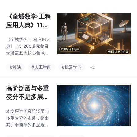
（70%工作量），人工
整的代数思维框架，是
仅需确认发布（30%操
数学爱好者和专业人士
作）。文档包含三部分
《全域数学·工程
不可多得的参考著作
核心内容：1）技术实现
应用大典》113–
（Django框架搭建+腾
200讲完整总目
讯云API接入）；2）商
《全域数学·工程应用大
录
业模式（自动分佣20%
典》113-200讲完整目
的闭环体系）；3）72
录涵盖五大核心领域：
小时落地计划（分四阶
产业化落地（113-130
段完成系统搭建-API对
讲）：聚焦超导产业链
#算法
#人工智能
#机器学习
+2
接-素材生成-商业验
中试量产、标准化体系
证）。该方案特色在于
及产学研转化，包含设
将AI生产
备工艺、专利运营、成
高阶泛函与多重
本优化等全周期方案；
变分不是多层迭
高维通信与半导体（13
代计算，是多组
1-150讲）：涉及7G无
本文探讨了高阶泛函与
耦合双螺旋同步
损耗通信、碳基超导芯
多重变分的本质，指出
片、2-3nm光刻工艺及
择优、多维度能
其并非简单的多层迭代
算力存储硬件； 星际工
量均衡的复合稳
计算工具，而是多组耦
程（151-170讲）：设