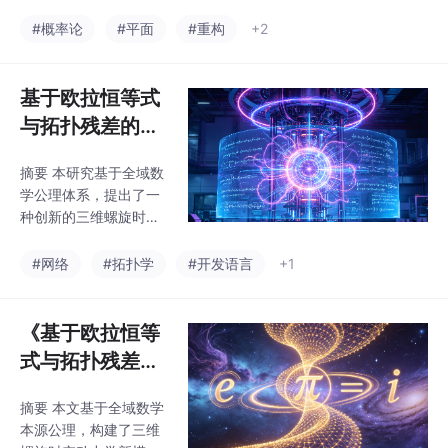
架，将现代物理学多个
比喻，阐释了泛函度量
前沿领域的关键问题纳
#概率论
#平面
#重构
+2
整条螺旋总累积量、变
入几何化描述体系。核
分进行微小扰动、欧拉
心创新包括：1）建立无
方程作为稳态约束的本
界广义豪斯多夫维数公
基于欧拉恒等式
质，并指出最小作用量
理体系；2）给出精细结
原理是全域演化的择优
与拓扑残差的空
构常数的几何闭式解；
法
间光速运动证明
3）通过代数退化链理
摘要 本研究基于全域数
——从自然常数
论推导出64种基本粒子
学公理体系，提出了一
态；4）精确计算缪子
正交性到三维螺
种创新的三维螺旋时空
反常磁矩；5）解释26
旋时空动力学的
动力学模型，证明了真
维弦论的自洽性；6）
空空间是由基元以光速
推演（第三章全
#网络
#拓扑学
#开发语言
+1
预测中微子混合角θ13=
进行稳态螺旋运动构成
π/21；7）揭示《易
域拓扑修正定稿
的动态拓扑实体。通过
经》六十四卦与32维流
版）
重构自然常数e(线性演
《基于欧拉恒等
形的拓扑同构；8）构
化算子)、π(弯曲拓扑算
建
式与拓扑残差的
子)和虚数单位i(正交跃
空间光速运动证
迁算子)的物理内涵，将
摘要 本文基于全域数学
明》终稿标准化
静态欧拉公式升维为描
本源公理，构建了三维
述时空基元运动的动态
排版优化版