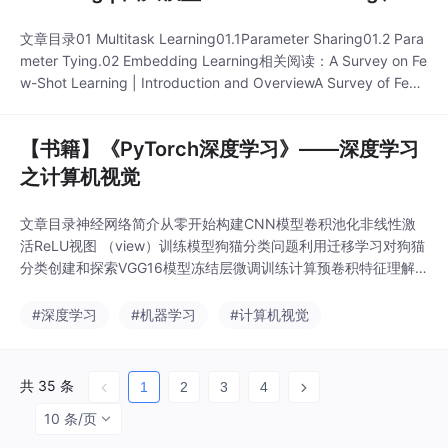
mbedding Learning、External Memory…
文章目录01 Multitask Learning01.1Parameter Sharing01.2 Para
meter Tying.02 Embedding Learning相关阅读：A Survey on Fe
w-Shot Learning | Introduction and OverviewA Survey of Few-
Shot Learing | Data给定少数样本的Dt...
【书籍】《PyTorch深度学习》——深度学习
之计算机视觉
文章目录神经网络简介从零开始构建CNN模型卷积池化非线性激
活ReLU视图 （view）训练模型狗猫分类问题利用迁移学习对狗猫
分类创建和探索VGG16模型冻结层微调训练计算预卷积特征理解C
NN模型如何学习CNN层的可视化权重神经网络简介构建图像分类
器可分为以下步骤。获取数据创建验证数据集从零开始构建CNN
#深度学习
#机器学习
#计算机视觉
模型训练和验证模型torchvision变换可以将数据转换成PyTorch张
量并进行归一化。下面
共 35 条
1
2
3
4
10 条/页