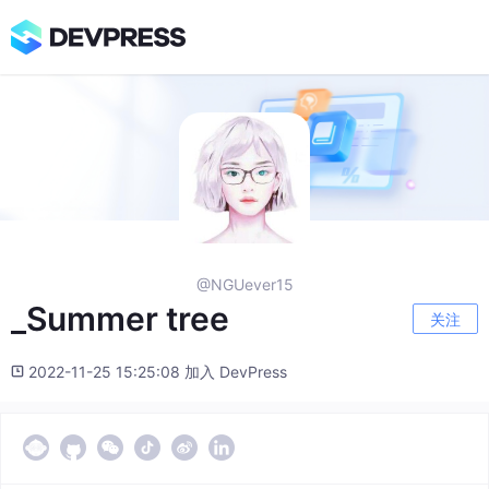
@NGUever15
_Summer tree
关注
2022-11-25 15:25:08 加入 DevPress