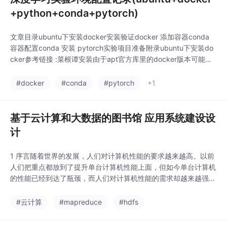
+python+conda+pytorch)
文章目录ubuntu下安装docker安装验证docker 添加容器conda
容器配置conda 安装 pytorch实验项目准备附录ubuntu下安装do
cker参考链接 :菜根谭安装由于apt官方库里的docker版本可能比
较旧，所以先卸载可能存在的旧版本sudo apt-get remove docke
r docker-engine docker-ce docker.io...
#docker
#conda
#pytorch
+1
基于云计算和大数据的图书馆 应用系统建设设
计
1 序言随着世界的发展，人们对计算机性能的要求越来越高。以前
人们把重点都放到了提升单台计算机性能上面，但如今单台计算机
的性能已经到达了瓶颈，而人们对计算机性能的需求却越来越强
烈。近几年，随着新技术的出现和发展，尤其是云计算技术的出
现，以及大数据的运用，对网络技术带来了革命的转变，如何顺应
#云计算
#mapreduce
#hdfs
时代发展并将新技术应用于信息化建设中，改变传统的教学模式和
学习模式至关重要。面对网络建设长期存在几个难题