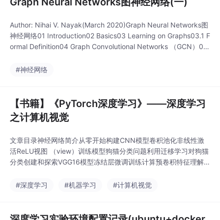
Graph Neural Networks图神经网络(一)
Author: Nihai V. Nayak(March 2020)Graph Neural Networks图
神经网络01 Introduction02 Basics03 Learning on Graphs03.1 F
ormal Definition04 Graph Convolutional Networks （GCN）04.
1 Aggregate04.2 Combine05 Gr...
#神经网络
【书籍】《PyTorch深度学习》——深度学习
之计算机视觉
文章目录神经网络简介从零开始构建CNN模型卷积池化非线性激
活ReLU视图 （view）训练模型狗猫分类问题利用迁移学习对狗猫
分类创建和探索VGG16模型冻结层微调训练计算预卷积特征理解C
NN模型如何学习CNN层的可视化权重神经网络简介构建图像分类
器可分为以下步骤。获取数据创建验证数据集从零开始构建CNN
#深度学习
#机器学习
#计算机视觉
模型训练和验证模型torchvision变换可以将数据转换成PyTorch张
量并进行归一化。下面
深度学习实验环境配置记录(ubuntu+docker