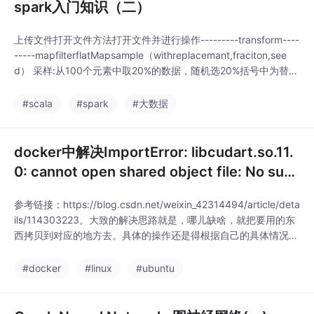
spark入门知识（二）
上传文件打开文件方法打开文件并进行操作---------transform----
-----mapfilterflatMapsample（withreplacemant,fraciton,see
d） 采样:从100个元素中取20%的数据，随机选20%括号中为替换
的数据union（otherdataset)distinct:去重group...
#scala
#spark
#大数据
docker中解决ImportError: libcudart.so.11.
0: cannot open shared object file: No suc
h file or directory
参考链接：https://blog.csdn.net/weixin_42314494/article/deta
ils/114303223。大致的解决思路就是，哪儿缺啥，就把要用的东
西拷贝到对应的地方去。具体的操作还是得根据自己的具体情况来
进行调整。docker中，环境变量的位置在。每个遇到这个问题，
就折腾很久，我们默认安装的cuda在。
#docker
#linux
#ubuntu