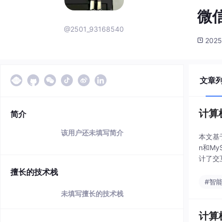
微信
@2501_93168540
2025
文章
计算
简介
该用户还未填写简介
本文基
n和M
计了交
模块，
擅长的技术栈
#智
未填写擅长的技术栈
计算