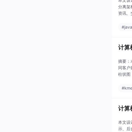
本文设
分离架
资讯、
评估，
#jav
计算
摘要：
同客户
柱状图
#kme
计算
本文设
示、后