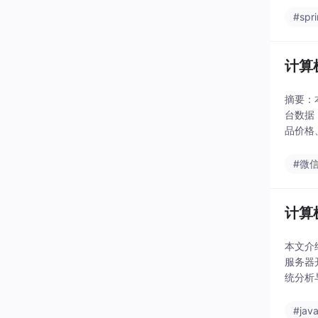
#spr
计算
摘要：
台数据
品价格
定，数
#微
计算
本文介
服务器
统分析
功能模
#jav