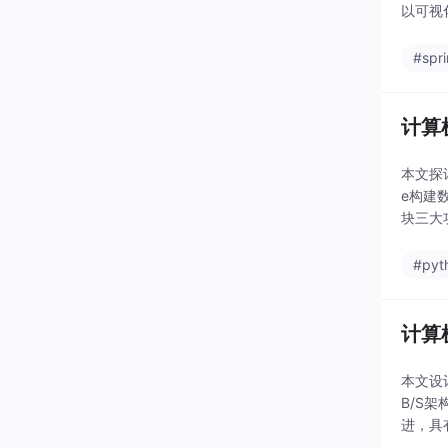
以可视
时生成
#spr
计算
本文探
e构建
块三大
助分析
#pyt
计算
本文设
B/S
进，具