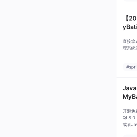
【2
yBa
直接拿
理系统源
#spr
Jav
MyB
开源免费分
QL8.
或者J