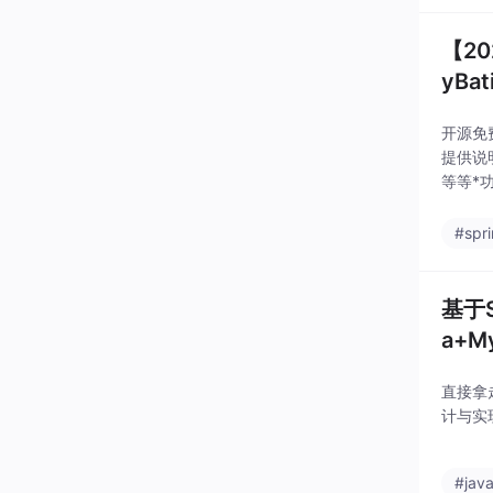
【2
yBa
开源免费
提供说明
等等*
#spr
基于
a+M
直接拿
计与实现
#jav