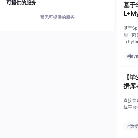
可提供的服务
基于
L+M
暂无可提供的服务
基于Sp
用（附源
（Py
#jav
【毕
据库
直接拿走
统平台
#数