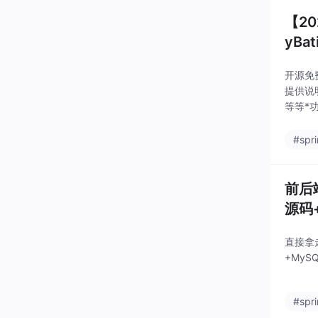
【2
yBa
开源免费
提供说明
等等*
#spr
前后端
源码
直接拿走
+My
#spr