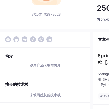
25
@2501_92978028
2025
文章
Sp
简介
档【J
该用户还未填写简介
Spri
用（附源
擅长的技术栈
（Py
未填写擅长的技术栈
#jav