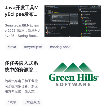
下提升编辑体验的连贯
性与可控性。
Java开发工具M
yEclipse发布v2
026.1：支持Jav
Genuitec发布MyEclips
a25和Spring B
e 2026.1版本，新增对J
oot4、AI功能升
ava25、Spring Boot4
级
等技术的支持，并在Ja
va语言工具、调试功
#java
#myeclipse
#spring boot
能、Maven构建以及AI
辅助编码方面进行了更
新。
多任务嵌入式系
统中的资源管理
挑战：RTOS如
随着汽车电子和工业控
何保障关键任务
制系统向多任务、多应
稳定运行？
用方向发展，嵌入式系
统面临越来越复杂的资
源管理挑战。本文介绍
#汽车
#车载系统