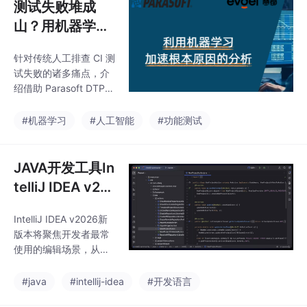
测试失败堆成
山？用机器学习
快速定位根本原
针对传统人工排查 CI 测
因，研发效率翻
试失败的诸多痛点，介
倍！
绍借助 Parasoft DTP
的机器学习功能自动分
类测试失败根因的方
#机器学习
#人工智能
#功能测试
案，并讲解使用技巧与
AI 赋能 QA 的价值。
JAVA开发工具In
telliJ IDEA v20
26更新前瞻：更
IntelliJ IDEA v2026新
优的交互视觉，
版本将聚焦开发者最常
编程体验升级
使用的编辑场景，从视
觉反馈到操作一致性均
进行了细致打磨，在保
#java
#intellij-idea
#开发语言
持熟悉操作习惯的前提