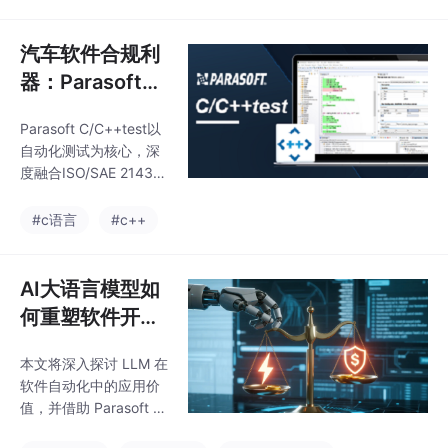
实时操作系统（RTO
S）在 CPU 时间管理和
内存资源管理方面的重
汽车软件合规利
要作用，并结合 Green
器：Parasoft
Hills INTEGRITY RTOS
C/C++test的自
分析其如何支持复杂实
Parasoft C/C++test以
动化测试轻松搞
时系统运行。
自动化测试为核心，深
定ISO/SAE 214
度融合ISO/SAE 21434
34
等汽车标准，通过四大
核心能力，显著提升代
#c语言
#c++
码合规性验证效率。其
一体化平台不仅精准定
位高风险漏洞、优化修
AI大语言模型如
复优先级，更提供全生
何重塑软件开发
命周期审计追溯闭环，
与测试流程
助力车企高效达成安全
本文将深入探讨 LLM 在
合规目标，释放开发资
软件自动化中的应用价
源聚焦创新突破。
值，并借助 Parasoft 等
行业实践案例，阐明为