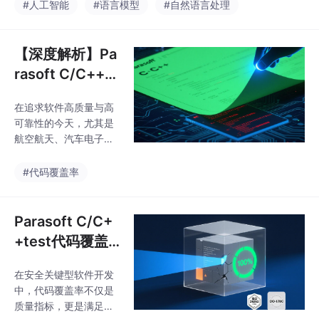
何灵活选择 LLM 提供
#人工智能
#语言模型
#自然语言处理
商，是组织迈向智能化
开发的关键一步。
【深度解析】Pa
rasoft C/C++te
st满足安全认证
在追求软件高质量与高
的代码覆盖率能
可靠性的今天，尤其是
力
航空航天、汽车电子、
工业控制等安全关键领
域，代码覆盖率已不再
#代码覆盖率
是简单的数字游戏，而
是衡量测试完备性的硬
性指标和行业准入的门
Parasoft C/C+
槛。Parasoft C/C++te
+test代码覆盖
st 超越了传统工具仅提
率解决方案的深
供行、分支覆盖的局
在安全关键型软件开发
度解析
限，提供了一套业内领
中，代码覆盖率不仅是
先的、深入的代码覆盖
质量指标，更是满足功
率分析体系，为构建可