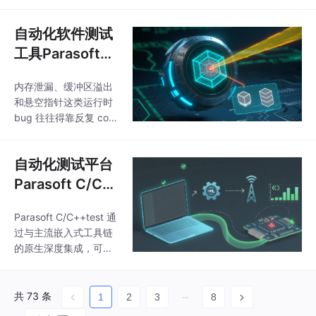
能安全合规性的基石。
信赖的软件提供了数据
随着ISO 26262、DO-1
驱动的决策基础。
自动化软件测试
78C等标准对验证工作
提出更高要求，开发团
工具Parasoft
队需要能够提供精确、
C/C++test如何
可信的覆盖率证据。Par
内存泄漏、缓冲区溢出
实现运行时错误
asoft C/C++test通过其
和悬空指针这类运行时
的检测与修复
深度覆盖率分析能力，
bug 往往得靠反复 core
为高可靠性软件的验证
dump、加日志、单步
提供了关键支撑。
调试才能揪出来，既耗
自动化测试平台
时又影响迭代节奏；Par
asoft C/C++test 的运
Parasoft C/C+
行时错误检测功能能在
+test 如何实现
程序执行过程中实时捕
Parasoft C/C++test 通
硬件在环测试
获这些问题，直接把出
过与主流嵌入式工具链
错位置、调用栈和数据
的原生深度集成，可直
状态送到 IDE
接在实际目标硬件或仿
真器上执行测试，确保
测试结果真实可靠，完
共 73 条
1
2
3
8
全满足功能安全标准对