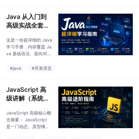
实战。内容包含详细中
文注释示例、常用 API
方法表格、高频面试题
Java 从入门到
解析、性能优化技巧、
高级实战全套教
防抖节流实现、Promis
程
e 与 Event Loop 深度
这是一份超详细的 Java
讲解，并结合现代前端
学习手册，内容覆盖 Ja
开发场景帮助你真正掌
va 基础语法、面向对
握 JavaScript 核心能
象、集合、多线程、JD
力。
BC、JVM、Spring Boo
#java
#开发语言
t、Redis、Docker、微
服务等核心知识。文档
内含大量中文注释、代
JavaScript 高
码示例、专业术语解
级讲解（系统
释、学习路线、开发工
版）
具、官方文档链接以及
JavaScript 高级核心概
高频面试题，适合零基
念摘要： JavaScript
础入门、自学进阶、后
是一门动态、原型继
端开发学习与面试复习
承、单线程事件驱动的
使用。