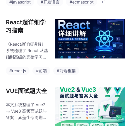
多范式语言。其高级学
#javascript
#开发语言
#ecmascript
+1
习路线包括：作用域/闭
包/this、原型链/继承、
执行上下文/Event Loo
React超详细学
p、异步编程、模块化
习指南
等核心概念。
《React超详细讲解》
系统梳理了 React 从基
础到高级的完整学习路
线，包含 JSX、组件、
Props、State、Hook
#react.js
#前端
#前端框架
s、路由、状态管理、接
口请求、性能优化等核
心知识，并结合大量代
VUE面试题大全
码示例讲解实际开发方
式。同时涵盖后台管
本文系统整理了 Vue2
理、电商、AI 项目等实
与 Vue3 高频面试题与
战方向，以及 React1
答案，涵盖生命周期、
8、Fiber、Diff 算法等
响应式原理、组件通
面试高频考点与答案。
信、Vue Router、Vue