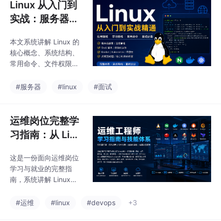
Linux 从入门到
实战：服务器部
署、命令操作、
本文系统讲解 Linux 的
应用领域与面试
核心概念、系统结构、
高频指南
常用命令、文件权限、
进程管理、网络排查、
服务管理、软件安装、
#服务器
#linux
#面试
服务器部署、Nginx 配
置、Shell 自动化、Doc
ker 容器化、安全加固
运维岗位完整学
与性能优化等内容，并
习指南：从 Linu
结合前端项目上线、云
x 基础到 DevOp
服务器运维、Git 仓库搭
这是一份面向运维岗位
s / SRE 实战
建等真实场景，整理 Li
学习与就业的完整指
nux 学习路线、实战项
南，系统讲解 Linux、
目和高频面试题，适合
网络、Nginx、数据
开发者从基础入门到项
库、中间件、Shell/Pyt
#运维
#linux
#devops
+3
目实战全面掌握 Linu
hon 自动化、Docker、
x。