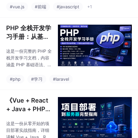
文章还推荐了常用生
x/Pinia、Composition
#vue.js
#前端
#javascript
+1
态、学习资源和后续提
API、Diff 算法、nextTi
升方向，帮助前端开发
ck、性能优化、TypeS
者从入门逐步
cript、权限系统及项目
PHP 全栈开发学
实战等核心内容。通过
习手册：从基础
原理解析、代码示例与
到高级实战、La
真实场景题，帮助前端
这是一份完整的 PHP 全
ravel、Redis、
开发者全面掌握 Vue 面
栈开发学习文档，内容
试重点，适用于校招、
面试题完整版
涵盖 PHP 基础语法、数
社招以及中高级前端岗
组函数、面向对象、My
位面试复习与项目能力
SQL、PDO、MVC、C
#php
#学习
#laravel
提升
omposer、Laravel、R
edis、JWT、Docker、
Swoole、高并发优化、
《Vue + React
API 开发、电商与博客
+ Java + PHP
项目实战，以及大量 P
项目部署到服务
HP 面试高频题与答
这是一份从零开始的项
器完整指南》
案。同时整理了 Larave
目部署实战指南，详细
l、ThinkPHP、Symfon
讲解 Vue + Java、Rea