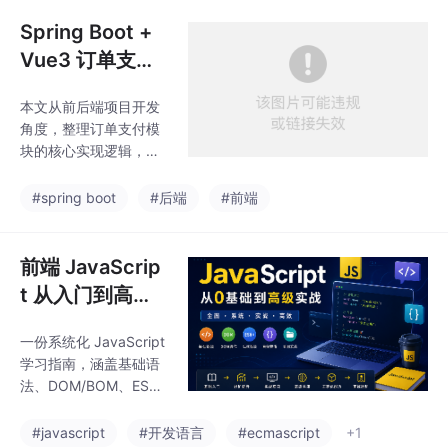
Kubernetes、CI/CD、
监控告警、日志分析、
Spring Boot +
云平台、安全运维与 SR
Vue3 订单支付
E 等核心内容，并整理
模块技术实现：
常用工具、实战项目、
本文从前后端项目开发
支付单、回调验
学习路线和面试重点，
角度，整理订单支付模
适合零基础入门、转岗
签、幂等处理与
块的核心实现逻辑，包
学习和系统化提升运维
余额扣减
括前端支付方式选择、
能力。
后端订单创建、支付单
#spring boot
#后端
#前端
生成、异步回调处理、
签名校验、订单状态流
转、幂等控制、数据库
前端 JavaScrip
事务、余额扣减、退款
t 从入门到高级
和对账。示例采用 Vue
开发
3 + Spring Boot + My
一份系统化 JavaScript
Batis + MySQL，重点
学习指南，涵盖基础语
说明支付模块在真实业
法、DOM/BOM、ES6
务中的数据表设计、接
+、异步编程、高级原
口设计和安全处理方
理、工程化开发与项目
#javascript
#开发语言
#ecmascript
+1
式。