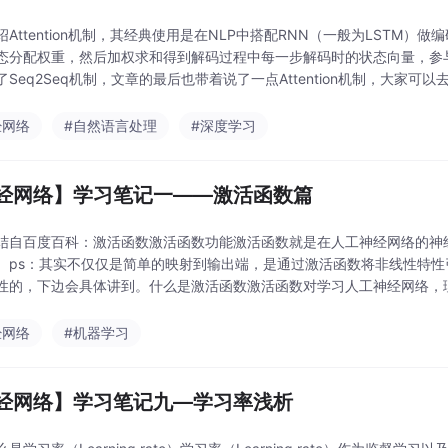
绍Attention机制，其经典使用是在NLP中搭配RNN（一般为LSTM）
态分配权重，然后加权求和得到解码过程中每一步解码时的状态向量，参
Seq2Seq机制，文章的最后也带着说了一点Attention机制，大家可以去看看。
力）
经网络
#自然语言处理
#深度学习
经网络】学习笔记一——激活函数篇
结自百度百科：激活函数激活函数功能激活函数就是在人工神经网络的神
。ps：其实不仅仅是简单的映射到输出端，是通过激活函数将非线性特
性的，下边会具体讲到。什么是激活函数激活函数对学习人工神经网络，
非线性特性引入到我们的网络中。如下图所示，在神经元中，输
经网络
#机器学习
经网络】学习笔记九—学习率浅析