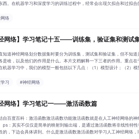
东西。在机器学习和深度学习的训练过程中，经常会出现欠拟合和过拟合
型进行优化，等训练到一定程度后，就需
经网络
经网络】学习笔记十五——训练集，验证集和测试
直知道神经网络划分数据集时要分为训练集，测试集和验证集，但不知道并
各是啥，以及他们的作用是什么。本片文档解释一下三者的作用。重点在于
在机器学习中，我们的模型一般包括以下几点：（1）模型设计；（2）
神经元内置参数；（4）模型训练的参数：超参数（模型外置
度学习
#神经网络
经网络】学习笔记一——激活函数篇
结自百度百科：激活函数激活函数功能激活函数就是在人工神经网络的神
。ps：其实不仅仅是简单的映射到输出端，是通过激活函数将非线性特
性的，下边会具体讲到。什么是激活函数激活函数对学习人工神经网络，
非线性特性引入到我们的网络中。如下图所示，在神经元中，输