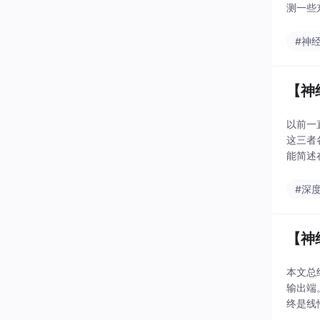
测一些
会对模
#神
【神
以前一
这三者
能简述
（3）
#深
【神
本文总
输出端
终是线
它们将