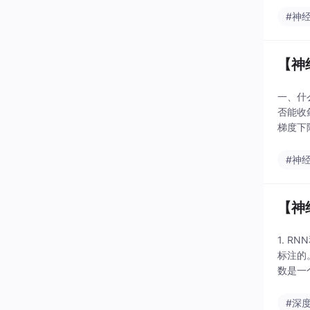
#神
【神
一、什么
否能收
梯度下降
#神
【神
1. 
标注的。
数是一个
储
#深