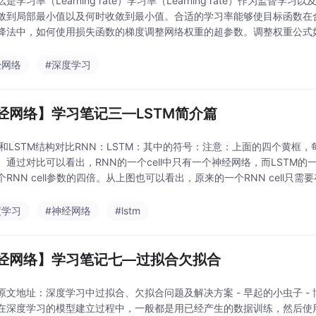
是学习率（Learning rate）学习率（Learning rate）作为
敛到局部最小值以及何时收敛到最小值。合适的学习率能够使目标函数在
法中，如何使用损失函数的梯度调整网络权重的超参数。调整权重公式如下：new_weigh
经网络
#深度学习
经网络】学习笔记三—LSTM简介篇
RNN和LSTM结构对比RNN：LSTM：其中的符号：注意：上面的四个黄
通过对比可以看出，RNN的一个cell中只有一个神经网络，而LSTM的一个c
RNN cell参数的四倍。从上图也可以看出，原来的一个RNN cell只需要
度学习
#神经网络
#lstm
经网络】学习笔记七—过拟合欠拟合
原文地址：深度学习中过拟合、欠拟合问题及解决方案 - 早起的小虫子 - 博客园
在深度学习的模型建立过程中，一般都是用已经产生的数据训练，然后使