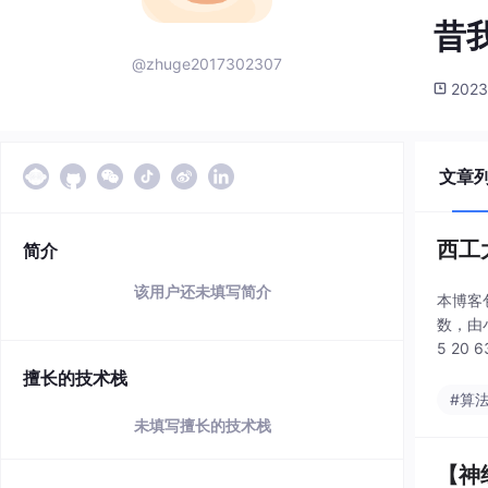
昔
@zhuge2017302307
2023
文章
西工
简介
该用户还未填写简介
本博客
数，由小到
5 2
擅长的技术栈
#算
未填写擅长的技术栈
【神