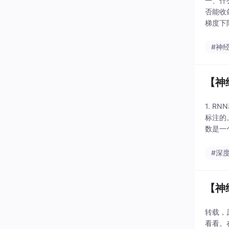
一、什么
否能收
梯度下降
#神
【神
1. 
标注的。
数是一个
储
#深
【神
转载，
看看。