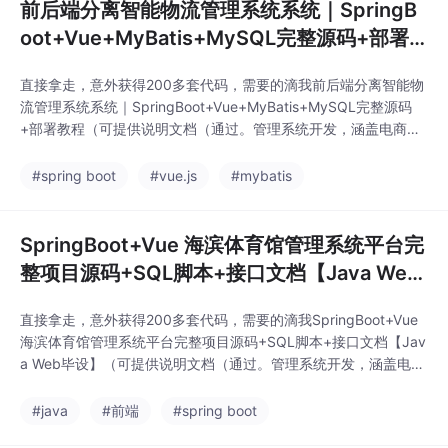
前后端分离智能物流管理系统系统｜SpringB
oot+Vue+MyBatis+MySQL完整源码+部署
教程
直接拿走，意外获得200多套代码，需要的滴我前后端分离智能物
流管理系统系统｜SpringBoot+Vue+MyBatis+MySQL完整源码
+部署教程（可提供说明文档（通过。管理系统开发，涵盖电商、
教育、办公等多个课题的计算机毕设开发、定制、远程、文档编写
指导。项目均包含完整文档、演示案例和技术支持，可满足学习研
#spring boot
#vue.js
#mybatis
究、二次开发或商用的不同需求。🎯 核心服务：​提供自主开发的
各类软件项目源码及部署服
SpringBoot+Vue 海滨体育馆管理系统平台完
整项目源码+SQL脚本+接口文档【Java Web
毕设】
直接拿走，意外获得200多套代码，需要的滴我SpringBoot+Vue
海滨体育馆管理系统平台完整项目源码+SQL脚本+接口文档【Jav
a Web毕设】（可提供说明文档（通过。管理系统开发，涵盖电
商、教育、办公等多个课题的计算机毕设开发、定制、远程、文档
编写指导。项目均包含完整文档、演示案例和技术支持，可满足学
#java
#前端
#spring boot
习研究、二次开发或商用的不同需求。🎯 核心服务：​提供自主开