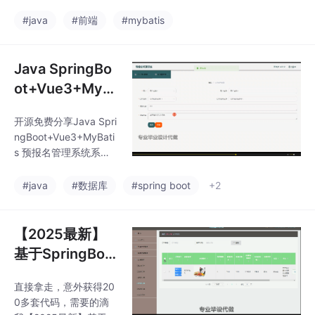
+MySQL8.0
t2+Vue3+MyBatis-Plu
s+MySQL8.0【含文
【含文档】
#java
#前端
#mybatis
档】可提供说明文档 可
以通过*AIGC**技术包
括：MySQL、VueJS、
Java SpringBo
ElementUI、（Python
ot+Vue3+MyB
或者Java或者.NET）等
atis 预报名管理
等*功能如图所示。可以
开源免费分享Java Spri
系统系统源码｜
滴我获取详细的视频介
ngBoot+Vue3+MyBati
绍
前后端分离+My
s 预报名管理系统系统
SQL数据库
源码｜前后端分离+My
SQL数据库可提供说明
#java
#数据库
#spring boot
+2
文档 可以通过*AIGC**
技术包括：MySQL、V
ueJS、ElementUI、
【2025最新】
（Python或者Java或
基于SpringBoo
者.NET）等等*功能如
t+Vue的网上超
图所示。可以滴我获取
直接拿走，意外获得20
市设计与实现管
详细的视频介绍
0多套代码，需要的滴
理系统源码+My