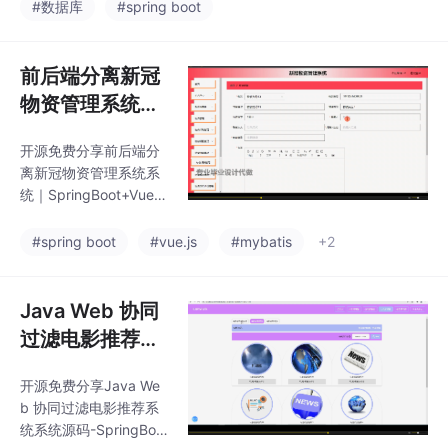
导。项目均包含完整文档、演示案例和技术支持，可满足学习研
#数据库
#spring boot
究、二次开发或商用的不同需求。🎯 核心服务：​提供自主开发的
各类软件项目源码及部署服务，
前后端分离新冠
物资管理系统系
统｜SpringBoo
开源免费分享前后端分
t+Vue+MyBati
离新冠物资管理系统系
s+MySQL完整
统｜SpringBoot+Vue+
源码+部署教程
MyBatis+MySQL完整
源码+部署教程可提供
#spring boot
#vue.js
#mybatis
+2
说明文档 可以通过*AIG
C**技术包括：MySQ
L、VueJS、ElementU
Java Web 协同
I、（Python或者Java
过滤电影推荐系
或者.NET）等等*功能
统系统源码-Spri
如图所示。可以滴我获
开源免费分享Java We
ngBoot2+Vue3
取详细的视频介绍
b 协同过滤电影推荐系
+MyBatis-Plus
统系统源码-SpringBoo