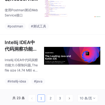
接口
使用Postman测试Web
Service接口
#postman
#测试工具
Intellij IDEA中
代码洞察功能大
小限制问题
Intellij IDEA中代码洞察
功能大小限制问题,The
file size (4.74 MB) exc
eeds the configured li
mit (2.56 MB). Code in
#intellij-idea
#java
sight features are not
available.
共 23 条
10 条/页
1
2
3