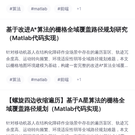
路径规划理论体系。结合机器人实际作业运动特性，对传统A*启发
搜索机制进行优化改进，采用双代价适配策略区分预估代价与真实
#算法
#matlab
#前端
+1
行走代价，搭配八方向邻域扩展机制提升算法避障能力与路径贴合
度。
基于改进A*算法的栅格全域覆盖路径规划研究
（Matlab代码实现）
针对移动机器人在结构化障碍作业场景中存在的遍历盲区、轨迹冗
余度高、运动转向频繁、环境适应性弱等全域路径规划难题，本文
以栅格地图环境建模为基础，构建一套完整的改进A*算法全域覆盖
路径规划理论体系。结合机器人实际作业运动特性，对传统A*启发
搜索机制进行优化改进，采用双代价适配策略区分预估代价与真实
#算法
#matlab
#前端
+1
行走代价，搭配八方向邻域扩展机制提升算法避障能力与路径贴合
度。
【螺旋四边收缩遍历】基于A星算法的栅格全
域覆盖路径规划（Matlab代码实现）
针对移动机器人在结构化障碍作业场景中存在的遍历盲区、轨迹冗
余度高、运动转向频繁、环境适应性弱等全域路径规划难题，本文