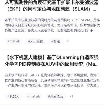
从可观测性的角度研究基于扩展卡尔曼滤波器
（EKF）的同时定位与地图构建（SLAM）中
的不一致性问题（Matlab代码实现）
基于扩展卡尔曼滤波器的同时定位与地图构建（EKF-SLAM）是移
动机器人自主导航的核心经典算法，凭借结构简洁、实时性强的优
势被广泛应用于各类无人设备场景。但算法固有的状态估计不一致
性问题，会导致机器人位姿与环境地图的估计误差随迭代累积、协
方差矩阵失真，严重制约SLAM系统的长期运行精度与稳定性。现
#matlab
#人工智能
#算法
+1
有研究多聚焦于算法迭代优化与误差修正，较少从系统本质的可观
测性缺陷层面剖析不一致性的根源。
【水下机器人建模】基于QLearning自适应强
化学习PID控制器在AUV中的应用研究（Matl
ab代码实现）
自主水下航行器（AUV）是海洋资源勘探、水下环境监测、海洋工
程作业的核心智能装备，其运动控制精度与环境适配性直接决定水
下作业的可靠性与稳定性。复杂海洋环境存在水流扰动、浮力波
动、水体阻力非线性变化等不确定干扰，导致传统固定参数PID控
制器难以适配动态工况，存在参数整定繁琐、抗干扰能力弱、轨迹
#机器人
#matlab
#开发语言
+1
跟踪误差大、动态响应滞后等问题。