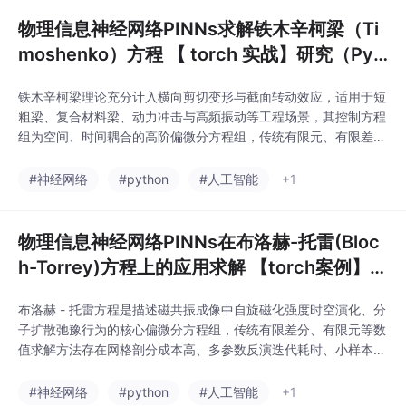
物理信息神经网络PINNs求解铁木辛柯梁（Ti
moshenko）方程 【 torch 实战】研究（Pyt
hon代码实现）
铁木辛柯梁理论充分计入横向剪切变形与截面转动效应，适用于短
粗梁、复合材料梁、动力冲击与高频振动等工程场景，其控制方程
组为空间、时间耦合的高阶偏微分方程组，传统有限元、有限差分
等网格类数值方法存在网格剖分复杂、剪切闭锁、逆问题数据依赖
度高、全域连续场重构成本大等固有缺陷。物理信息神经网络（PI
#神经网络
#python
#人工智能
+1
NNs）以自动微分技术为核心，将结构力学控制方程、边界约束、
初始条件转化为可优化损失项，实现无网格全域连续解
物理信息神经网络PINNs在布洛赫-托雷(Bloc
h-Torrey)方程上的应用求解 【torch案例】
（Python代码实现）
布洛赫 - 托雷方程是描述磁共振成像中自旋磁化强度时空演化、分
子扩散弛豫行为的核心偏微分方程组，传统有限差分、有限元等数
值求解方法存在网格剖分成本高、多参数反演迭代耗时、小样本临
床数据适配性差等固有缺陷。物理信息神经网络（PINNs）将布洛
赫 - 托雷方程对应的物理约束嵌入深度学习损失函数，无需密集离
#神经网络
#python
#人工智能
+1