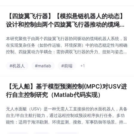
散网格，仅依靠少量观测信号数据即可同时完成方程正问题求解与
组织弛豫、扩散系数等生理参数反演。
【四旋翼飞行器】【模拟悬链机器人的动态】
设计和控制由两个四旋翼飞行器推动的缆绳研
究（Matlab代码实现）
本研究聚焦于由两个四旋翼飞行器协同驱动的缆绳机器人系统，旨
在实现复杂任务（如协作运输、环境探测）中的动态稳定性与精确
控制。四旋翼动力学耦合：需协调双飞行器的升力、扭矩与姿态；
缆绳悬链线效应：大跨度缆绳的自重下垂与非线性张力分布；刚柔
耦合建模：缆绳柔性特性与四旋翼刚体运动的交互；协同控制鲁棒
#机器人
#matlab
#前端
+1
性：通信延迟与外界扰动下的稳定性。
【无人船】基于模型预测控制(MPC)对USV进
行自主控制研究（Matlab代码实现）
无人水面艇（USV）是一种无需人工直接操控的水面机器人，具备
自主/半自主航行能力，通过远程控制或预设程序执行任务。多功
能性：适用于海洋勘测、环境监测、搜救、军事防御等场景。持久
性：采用锂离子电池或太阳能供电，支持长时任务。安全性：替代