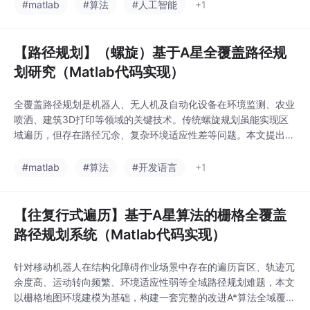
有人船执行危险任务（如反海盗、水雷清除）。
#matlab
#算法
#人工智能
+1
【路径规划】（螺旋）基于A星全覆盖路径规
划研究（Matlab代码实现）
全覆盖路径规划是机器人、无人机及自动化设备在环境监测、农业
喷洒、建筑3D打印等领域的关键技术。传统螺旋规划虽能实现区
域遍历，但存在路径冗余、复杂环境适应性差等问题。本文提出一
种融合A*算法的螺旋式全覆盖路径规划方法，通过构建分层栅格地
图、设计动态启发函数及优化螺旋扩展策略，实现复杂环境下的高
#matlab
#算法
#开发语言
+1
效、无遗漏覆盖。实验表明，该方法在路径长度、覆盖率及死点数
量等指标上显著优于传统螺旋算法，为动态环境下的全覆
【往复行式遍历】基于A星算法的栅格全覆盖
路径规划系统（Matlab代码实现）
针对移动机器人在结构化障碍作业场景中存在的遍历盲区、轨迹冗
余度高、运动转向频繁、环境适应性弱等全域路径规划难题，本文
以栅格地图环境建模为基础，构建一套完整的改进A*算法全域覆盖