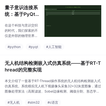
on技术栈（Streamlit、
Plotly等）实现了动态可
量子意识连接系
视化的分析界面。核心
统：基于PyQt6
功能包括：量化展示"道
的多维意识探索
法自然平衡度"等哲学指
在这个科技与意识交织
平台
标、角色关系网络图、
的时代，我们探索的不
量子纠缠热力图，以及
仅是外部的物理世界，
通过事件驱动机制（如
更是内在的意识宇宙。
陨石降临等剧情节点）
本文将详细介绍一个融
#python
#pyqt
#人工智能
实时改变系统状态。项
合量子物理、神经网
目特色在于将抽象哲学
络、跨物种连接和AI分
概念（如&q
析的创新系统——量子
无人机结构检测嵌入式仿真系统——基于RT-T
意识连接系统，它利用
hread的完整实现
PyQt6构建了一个沉浸
式的意识探索平台。
本文介绍了一套基于RT-Thread操作系统的无人机结构检测嵌入式
仿真系统。系统模拟无人机下视摄像头采集32×32灰度图像，通过
图像处理算法（高斯滤波、Sobel边缘检测、阈值分割、形态学运
算、连通域分析）提取裂缝缺陷指标，包括裂缝数量、总面积、总
长度、最大长度和平均宽度，并通过UART以自定义二进制协议上
#无人机
#stm32
#c语言