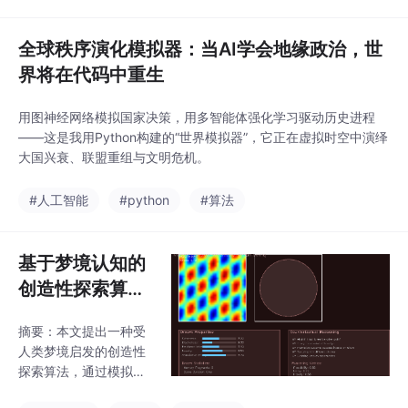
报至上位机。整个系统在STM32平台上实现，仅占用约63KB Flas
h和6KB RAM，验
全球秩序演化模拟器：当AI学会地缘政治，世
界将在代码中重生
用图神经网络模拟国家决策，用多智能体强化学习驱动历史进程
——这是我用Python构建的“世界模拟器”，它正在虚拟时空中演绎
大国兴衰、联盟重组与文明危机。
#人工智能
#python
#算法
基于梦境认知的
创造性探索算
法：从生物学启
摘要：本文提出一种受
发到C++实现
人类梦境启发的创造性
探索算法，通过模拟快
速眼动睡眠中的记忆重