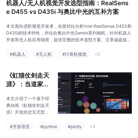
机器人/无人机视觉开发选型指南：RealSens
e D455 vs D435i 与奥比中光的互补方案
本文面向进阶视觉开发者，全面对比分析Intel RealSense D455和
D435i的技术特性，并结合奥比中光Gemini系列相机，针对机器人
开发和无人机应用场景，提供完整的技术选型方案。文章涵盖核心
参数对比、技术原理分析、场景适配策略、实测数据引用以及完整
的开发建议，帮助开发者构建技术互补的视觉感知系统。
#机器人
#无人机
#计算机视觉
+2
《虹猫仗剑走天
涯》：当道家哲
学遇上量子力
本文介绍了一个基于经
学，我用Pytho
典动画《虹猫仗剑走天
n构建了一个奇
涯》开发的交互式哲学
幻动画分析系统
分析系统。该系统创新
性地融合道家哲学与量
#开发语言
#python
#plotly
+3
子力学概念，通过Pyth