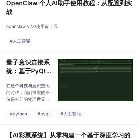
OpenClaw 个人AI助手使用教程：从配置到实
战
openclaw v2.0使用篇上线
#人工智能
量子意识连接系
统：基于PyQt6
的多维意识探索
在这个科技与意识交织
平台
的时代，我们探索的不
仅是外部的物理世界，
更是内在的意识宇宙。
本文将详细介绍一个融
#python
#pyqt
#人工智能
合量子物理、神经网
络、跨物种连接和AI分
析的创新系统——量子
【AI彩票系统】从零构建一个基于深度学习的