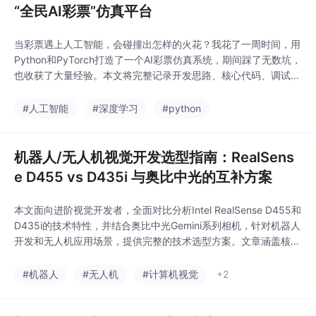
意识连接系统，它利用
“全民AI彩票”仿真平台
PyQt6构建了一个沉浸
式的意识探索平台。
当彩票遇上人工智能，会碰撞出怎样的火花？我花了一周时间，用
Python和PyTorch打造了一个AI彩票仿真系统，期间踩了无数坑，
也收获了大量经验。本文将完整记录开发思路、核心代码、调试过
程，以及最终运行效果，希望能给你带来启发。
#人工智能
#深度学习
#python
机器人/无人机视觉开发选型指南：RealSens
e D455 vs D435i 与奥比中光的互补方案
本文面向进阶视觉开发者，全面对比分析Intel RealSense D455和
D435i的技术特性，并结合奥比中光Gemini系列相机，针对机器人
开发和无人机应用场景，提供完整的技术选型方案。文章涵盖核心
参数对比、技术原理分析、场景适配策略、实测数据引用以及完整
的开发建议，帮助开发者构建技术互补的视觉感知系统。
#机器人
#无人机
#计算机视觉
+2