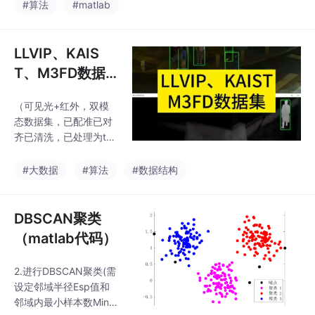
过A*和A算法！先提供m
#算法
#matlab
atlab代码运行效果图给
博主评估其价值，可以
的话，就可以进行兑
LLVIP、KAIS
换。利用同等价值的ma
T、M3FD数据
tlab代码兑换博主的mat
集
lab代码。算法设计、毕
（可见光+红外，双模
业设计、期刊专利！
态数据集，已配准已对
齐已清洗，已处理为txt
格式，YOLO可直接训
练）先提供matlab代码
#大数据
#算法
#数据结构
运行效果图给博主评估
其价值，可以的话，就
可以进行兑换。利用同
DBSCAN聚类
等价值的matlab代码兑
（matlab代码）
换博主的matlab代码。
算法设计、毕业设计、
2.进行DBSCAN聚类(需
期刊专利！LLVIP、KAI
设定邻域半径Esp值和
ST、M3FD数据集。电
邻域内最小样本数Minp
子产品，一经出售，概