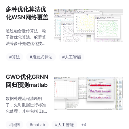
模型中，CNN被用来执
行故障数据的特征提取
多种优化算法优
与抽象化处理，随后，
化WSN网络覆盖
这些经过抽象的特征会
被传递给SVM模型，由
通过融合遗传算法、粒
SVM进一步执行分类与
子群优化算法、蚁群算
回归分析的任务，从而
法等多种先进优化技
实现对故障类型的精确
术，系统能够智能配置
判定或故障严重程度的
传感器节点的位置与数
#算法
#启发式算法
#人工智能
准确评估。通过细致的
量，最大化网络覆盖
参数调优，能够最大化
率，同时有效降低能耗
地发挥RIME-CNN-SV
与部署成本。多算法协
GWO优化GRNN
M模型在风电预测等领
同工作，增强了全局搜
域的
回归预测matlab
索能力与收敛速度，避
免陷入局部最优解，从
数据处理流程清晰明
而显著提升WSN在复杂
了，先对数据进行标准
环境中的性能表现。该
化处理，其中包括 Zsco
优化方案适用于环境监
re 标准化，随后将数据
测、智慧城市建设、农
划分为训练集、验证集
#回归
#matlab
#人工智能
+4
业物联网等多种应用场