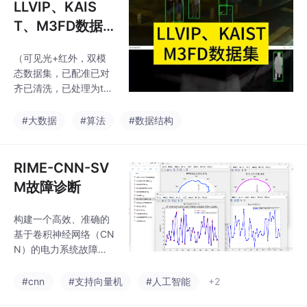
LLVIP、KAIS
T、M3FD数据
集
（可见光+红外，双模
态数据集，已配准已对
齐已清洗，已处理为txt
格式，YOLO可直接训
练）先提供matlab代码
#大数据
#算法
#数据结构
运行效果图给博主评估
其价值，可以的话，就
可以进行兑换。利用同
RIME-CNN-SV
等价值的matlab代码兑
M故障诊断
换博主的matlab代码。
算法设计、毕业设计、
构建一个高效、准确的
期刊专利！LLVIP、KAI
基于卷积神经网络（CN
ST、M3FD数据集。电
N）的电力系统故障识
子产品，一经出售，概
别与分类仿真系统，实
不退换。
现对电力系统故障的精
#cnn
#支持向量机
#人工智能
+2
准识别与分类。在这一