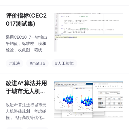
和测试集。在结果呈现
景，为用户提供高效、
上，通过绘制 GWO 寻
可靠的无线网络覆盖解
优过程收敛曲线，以及
评价指标(CEC2
决方案，助力各类物联
训练集、验证集和测试
网项目实现最佳覆盖效
017测试集)
集的真实标签与预测标
果
签的曲线对比图，直观
采用CEC2017一键输出
展示模型的预测效果，
平均值，标准差，秩和
方便用户理解算法及模
检验，收敛图，箱线图
型的性能。在代码结构
等，集合度非常高，用
方面，采用模块化设
法简单，注释清晰，一
#算法
#matlab
#人工智能
计，依据功能模块清晰
键搞定所有论文需要实
划分，分为数据准备、
验，可以自由替换数据
参数设置、算法处理以
集和算法。先提供matla
改进A*算法并用
及结果展示等部分。本
b代码运行效果图给博
次所使用的
于城市无人机路
主评估其价值，可以的
径规划
话，就可以进行兑换。
改进A*算法进行城市无
博主的matlab代码。
人机路径规划，考虑碰
撞，飞行高度等优化启
发式搜索。所有指标超