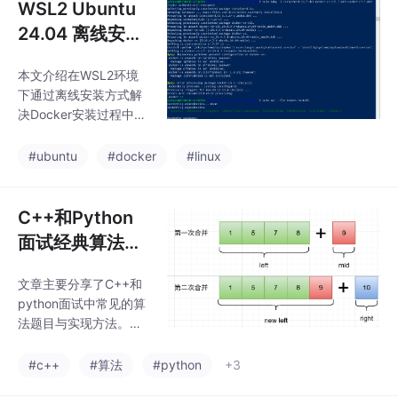
WSL2 Ubuntu
24.04 离线安装
Docker 全流程
本文介绍在WSL2环境
下通过离线安装方式解
决Docker安装过程中的
网络问题。提供了具体
步骤，并对安装后的环
#ubuntu
#docker
#linux
境进行了简单验证。
C++和Python
面试经典算法汇
总（一）
文章主要分享了C++和
python面试中常见的算
法题目与实现方法。首
先介绍了变量交换的三
种方式：值传递、指针
#c++
#算法
#python
+3
传递和引用传递，并通