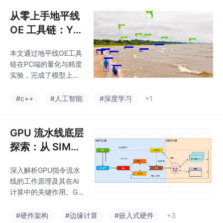
过模板实现了通用类型
交换函数。随后讲解了
从零上手地平线
字符串复制操作的注意
OE 工具链：YO
事项。第二部分重点讲
LOv3 的 PTQ 量
解排序算法，包括冒泡
本文通过地平线OE工具
化与精度验证
排序的实现和快速排序
链在PC端的量化与精度
的分治思想。
实验，完成了模型上板
子前的所有准备工作，
从模型量化到算子适配
#c++
#人工智能
#深度学习
+1
性检查，再到编译生成
在地平线计算平台上加
载运行的模型，最后通
GPU 流水线底层
过手写脚本，生成评估
探索：从 SIMT
所需的数据集，并顺利
前端到 SIMD 后
完成评估工作，经评
深入解析GPU指令流水
端的全链路解析
估，模型精度也符合部
线的工作原理及其在AI
署要求。
计算中的关键作用。GP
U流水线包含SIMT前端
和SIMD后端，分为取
#硬件架构
#边缘计算
#嵌入式硬件
+3