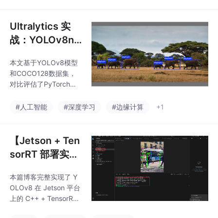
指、译码、发射、执
行、写回五个阶段。SI
MT前端支持线程级编
Ultralytics 实
程，SIMD后端实现数据
战：YOLOv8n
并行处理。还详细探讨
边缘部署全维度
了流水线各阶段的工作
本文基于YOLOv8模型
评估
机制，以及数据冒险、
和COCO128数据集，
结构冒险和控制冒险的
对比评估了PyTorch、
发生原因等。
ONNX和TensorRT三种
模型格式在计算机视觉
#人工智能
#深度学习
#边缘计算
+1
任务中的部署性能。实
验从精度、速度和资源
占用三个维度建立评估
【Jetson + Ten
指标体系，包括mAP、
sorRT 部署实
FPS、显存占用等关键
战】YOLOv8 C
指标。
本篇博客完整实现了 Y
++ 单图端到端
OLOv8 在 Jetson 平台
推理
上的 C++ + TensorRT
端到端单图检测流程，