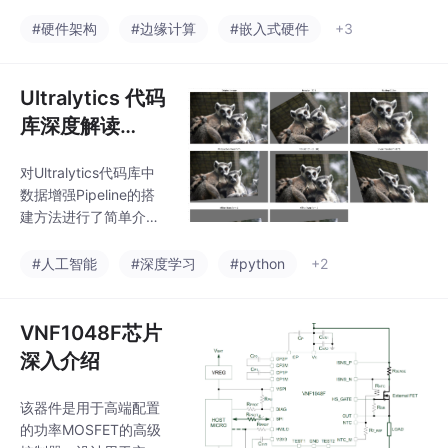
U流水线包含SIMT前端
和SIMD后端，分为取
#硬件架构
#边缘计算
#嵌入式硬件
+3
指、译码、发射、执
行、写回五个阶段。SI
MT前端支持线程级编
Ultralytics 代码
程，SIMD后端实现数据
库深度解读
并行处理。还详细探讨
【五】：数据预
了流水线各阶段的工作
对Ultralytics代码库中
处理与增强Pipel
机制，以及数据冒险、
数据增强Pipeline的搭
结构冒险和控制冒险的
ine
建方法进行了简单介
发生原因等。
绍，同时对数据预处理
与增强的实现步骤与实
#人工智能
#深度学习
#python
+2
现方法进行了深入讲
解。
VNF1048F芯片
深入介绍
该器件是用于高端配置
的功率MOSFET的高级