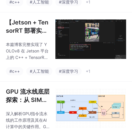
从模型转换（pt→onnx
#c++
#人工智能
#深度学习
+1
→engine）、工程搭
建、核心推理代码编
写，到后处理与可视
【Jetson + Ten
化，全程可复现、可落
sorRT 部署实
地。
战】YOLOv8 C
本篇博客完整实现了 Y
++ 单图端到端
OLOv8 在 Jetson 平台
推理
上的 C++ + TensorRT
端到端单图检测流程，
从模型转换（pt→onnx
#c++
#人工智能
#深度学习
+1
→engine）、工程搭
建、核心推理代码编
写，到后处理与可视
GPU 流水线底层
化，全程可复现、可落
探索：从 SIMT
地。
前端到 SIMD 后
深入解析GPU指令流水
端的全链路解析
线的工作原理及其在AI
计算中的关键作用。GP