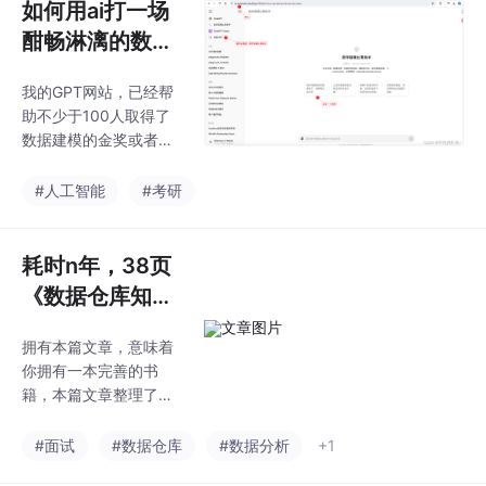
如何用ai打一场
酣畅淋漓的数学
建模比赛? 给考
我的GPT网站，已经帮
研加加分！
助不少于100人取得了
数据建模的金奖或者银
奖（用AI打比赛，你负
责天马行空，数据取
#人工智能
#考研
样、数据处理、数据可
视化、挖掘建模，他都
能搞定…数据建模是个
耗时n年，38页
小众的赛道，可能很多
《数据仓库知识
大学生不知道，简单来
体系.pdf》（数
说：他能薅学分、保研
拥有本篇文章，意味着
据岗位必备）
加分、毕业好找工作(简
你拥有一本完善的书
历上写一辈子)，尤其是
籍，本篇文章整理了数
基于GPT-4o模型，简直
据仓库领域，几乎所有
对他们是降维打击。举
的知识点。
#面试
#数据仓库
#数据分析
+1
个栗子：你可以直接把
Word、PPT、Excel丢