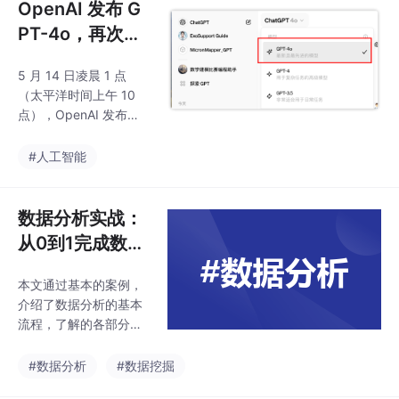
OpenAI 发布 G
PT-4o，再次巩
固行业地位！
5 月 14 日凌晨 1 点
（太平洋时间上午 10
点），OpenAI 发布了
其最新的 GPT-4o，再
次巩固了其在人工智能
#人工智能
领域的领导地位。这次
发布不仅仅是一个产品
的推出，更是向世界宣
数据分析实战：
告 AI 技术已迈入一个全
从0到1完成数据
新的纪元。OpenAI 的
获取分析到可视
CEO 萨姆·奥特曼对此
本文通过基本的案例，
化
评价道，这如同将科幻
介绍了数据分析的基本
电影的情节带入现实。
流程，了解的各部分的
GPT-4o 的问世，标志
职责。数据分析和可视
着 AI 技术的一个巨大飞
化其实不难，主要是开
#数据分析
#数据挖掘
跃，它不再局限于单一
头难，大多数人常常止
媒介的交互，而是实现