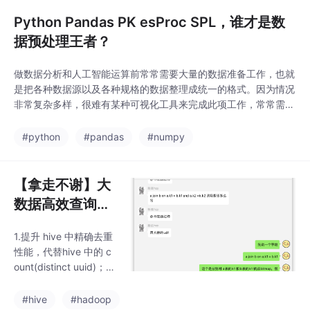
给GPT-4o，他会帮你总
Python Pandas PK esProc SPL，谁才是数
结、分析、
据预处理王者？
做数据分析和人工智能运算前常常需要大量的数据准备工作，也就
是把各种数据源以及各种规格的数据整理成统一的格式。因为情况
非常复杂多样，很难有某种可视化工具来完成此项工作，常常需要
编程才能实现。业界有很多免费的脚本语言都适合进行数据准备工
作，其中Python Pandas具有多种数据源接口和丰富的计算函数，
#python
#pandas
#numpy
受到众多用户的喜爱；esProc SPL作为一门较新的数据计算语
言，在语法灵活性和计算能力方面也很
【拿走不谢】大
数据高效查询神
器--bitmap
1.提升 hive 中精确去重
性能，代替hive 中的 c
ount(distinct uuid)；2.
节省 hive 存储 ，使用
bitmap 对数据压缩 ，
#hive
#hadoop