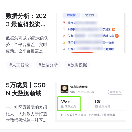
减少了存储成本；3.提
供在 hive 中 bitmap 的
灵活运算 ，比如：交
数据分析：202
集、并集、差集运算 ，
3 最值得投资的
计算后的 bitmap 也可
AI 公司榜单
以直接写入 hive；...
数据集商城 的最大的优
势：全平台覆盖，实时
更新。全平台覆盖是指
覆盖全域使用场景的，
已经采集好的，结构化
#人工智能
#数据分析
#数据挖掘
的，准确的公开大数据
集。
5万成员丨CSD
N 大数据领域网
红社区！
一、社区愿景我的梦想
很大，大到致力于打造
大数据领域第一社区，
赋能中国技术社区蓬勃