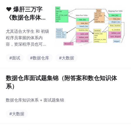
步于数据采集，常因采
了三者
集不到自己所需要的数
❤️ 爆肝三万字
据而懊恼或者放弃，因
《数据仓库体
此本文给大家介绍了数
系》轻松拿下字
据获取的基本方法和可
尤其适合大学生 和 初级
节offer ❤️【建
用的工具(亮 数 据 官
程序员掌握的体系内
网)，希望对大家有所帮
议收藏】
容，资深程序员也可夯
助，能有更多的时间用
实基础
于分析，得出有价值的
#面试
#数据仓库
#大数据
信息，利用数据更好的
驱动决策。
数据仓库面试题集锦（附答案和数仓知识体
系）
数据仓库知识体系 + 面试题集锦
#大数据