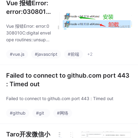
Vue 报错Error:
error:0308010
C:digital envel
Vue 报错Error: error:0
ope routines::u
308010C:digital envel
nsupported
ope routines::unsuppo
rted
#vue.js
#javascript
#前端
+2
Failed to connect to github.com port 443
: Timed out
Failed to connect to github.com port 443 : Timed out
#github
#git
#网络
Taro开发微信小