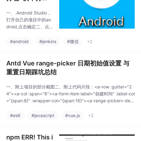
踩坑及总结
一、.Android Studio，
打开自己的项目中的an
droid,点击确定二、点
击OK后自动执行右上角
大象标志。同步项目与
#android
#jenkins
#微信
+2
Gradle文件。三、点击
最下面一排的build，可
以实时看到进度和报错
Antd Vue range-picker 日期初始值设置 与
的点此处有踩坑点Gradl
重置日期踩坑总结
e的安装与配置-引用别
人文章踩坑点，刚开始
一、附上项目的部分截图二、附上代码片段：<a-row :gutter="2
下载的Gradle6.5版
4"><a-col :span="6"><a-form-item label="创建时间" :label-col
本，打开 Android Stud
="{span:8}" :wrapper-col="{span:16}"><a-range-pickerv-dec
io后打包编译失败，排
orator="['createTime',{
查原因，下载了Gradle
#es6
#javascript
#vue.js
+2
7.1版本2.需要按照上面
npm ERR! This i