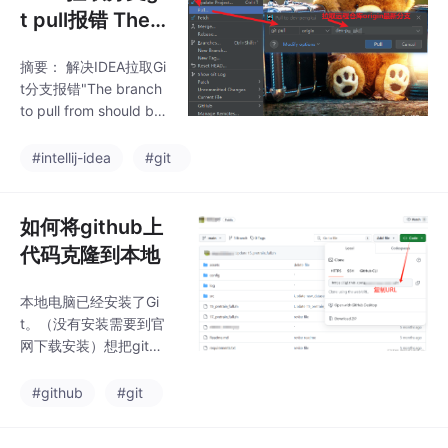
t pull报错 The b
ranch to pull fr
摘要： 解决IDEA拉取Gi
om should be s
t分支报错"The branch
elected
to pull from should be
selected"问题。方法为
修改本地仓库.git/confi
#intellij-idea
#git
g文件中的fetch配置为
+refs/heads/*:refs/re
motes/origin/*。操作
如何将github上
步骤：1）修改配置；
代码克隆到本地
2）在IDEA中先git fetc
h获取远程最新分支信
本地电脑已经安装了Gi
息；3）再git pull拉取
t。（没有安装需要到官
目标
网下载安装）想把githu
b上一篇论文的代码下
载到本地。
#github
#git