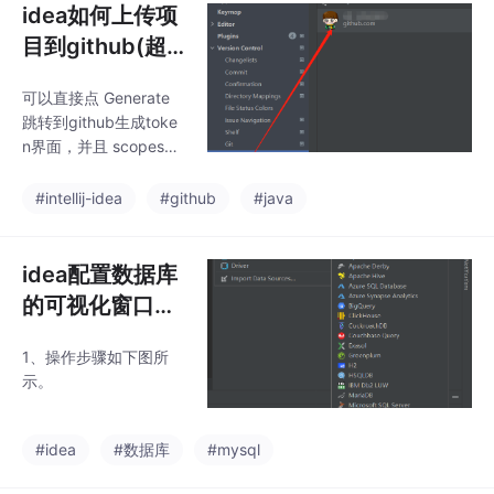
idea如何上传项
目到github(超
详细)
可以直接点 Generate
跳转到github生成toke
n界面，并且 scopes已
经帮你选择好了。比如
上传 SGBlog项目，则
#intellij-idea
#github
#java
选择目录：D:java/java
project/SGBlog。选择
当前项目所在 路径，即
idea配置数据库
要把哪个项目 创建本地
的可视化窗口
仓库。创建本地仓库成
（在idea中使用
功后，项目还没纳入Git
1、操作步骤如下图所
可视化窗口查看
中做版本管理，需要。
示。
项目上传到本地仓库，
数据库中的数
然后再上传到远程仓库
据）
github。创建完本地仓
#idea
#数据库
#mysql
库后， 任务栏 VCS变