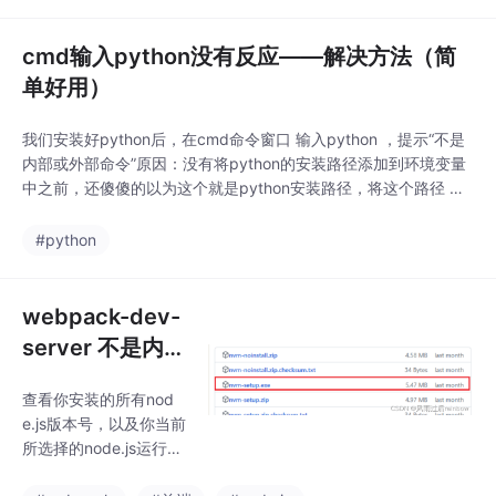
息**输出到一个指定**
文件**中，方便我们随
时查看。
cmd输入python没有反应——解决方法（简
单好用）
我们安装好python后，在cmd命令窗口 输入python ，提示“不是
内部或外部命令”原因：没有将python的安装路径添加到环境变量
中之前，还傻傻的以为这个就是python安装路径，将这个路径 添
加到环境变量，但是还是不好使。这个其实是python的快捷方
式。如何找到真正的python安装路径呢？ 两种方法：方法一：在
#python
开始菜单中，找python3.9python3.6(64-bit)右击——
webpack-dev-
server 不是内部
或外部命令,也不
查看你安装的所有nod
是可运行的程序
e.js版本号，以及你当前
或批处理文件
所选择的node.js运行版
本。出现上述问题 一般