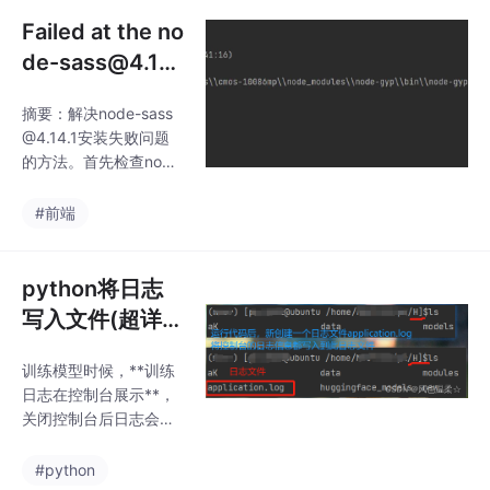
Failed at the no
de-sass@4.14.
1 postinstall sc
摘要：解决node-sass
ript(超简单解
@4.14.1安装失败问题
决)
的方法。首先检查node
与node-sass版本是否
匹配，建议使用nvm管
#前端
理node版本。解决方案
包括：1）卸载当前nod
e-sass；2）清除npm
python将日志
缓存；3）通过npm ins
写入文件(超详
tall node-sass@4.14.1
细)
--save-dev --unsafe-
训练模型时候，**训练
perm --verbose --igno
日志在控制台展示**，
re-scripts重新安装；
关闭控制台后日志会消
4）最后执行
失。这时，我们需要将*
*控制台中的训练日志信
#python