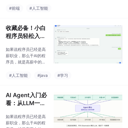
薪。学AI大模型，就是
正在迷茫择业、想转行
冲刺高薪的最优解！零
#前端
#人工智能
提升，或是刚入门的程
基础小白不知道从哪入
序员、编程小白来说，
门？有基础的程序员找
有一个问题几乎人人都
不到系统学习路径？实
收藏必备！小白
在问：未来10年，什么
战项目练手无门？面试
领
程序员轻松入门
不知道考什么？别慌！
大模型：Agent
今天就给大家整理了一
如果说程序员已经是高
Desk AI Agent
份【2026年最新版】AI
薪职业，那么干AI的程
大模型免费学习资源
客服系统详解
序员，就是高薪中的高
包，覆盖从入门到实
薪。学AI大模型，就是
战、从理论到面试、从
冲刺高薪的最优解！零
#人工智能
#java
#学习
基础到进阶的全流程，
基础小白不知道从哪入
所有资料均已整理归
门？有基础的程序员找
档，无冗余、无套路，
不到系统学习路径？实
AI Agent入门必
免费分享给每一位想抓
战项目练手无门？面试
住AI风口的程序
看：从LLM一次
不知道考什么？别慌！
性对话到带工具
今天就给大家整理了一
如果说程序员已经是高
的自主循环推理
份【2026年最新版】AI
薪职业，那么干AI的程
大模型免费学习资源
机器，助你轻松