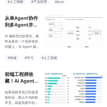
机器人是被动的，你问
#人工智能
#产品经理
#java
毕业的优质AI人才（含
它问题，它给出回答。
大模型相关方向）开出
AI 智能体是主动的，它
的月基础工资高达5万
能感知环境、推理下一
从单Agent协作
—6万元；即便是非“人
步该做什么、规划一系
才计划”的普通应
到多Agent并
列行动步骤、使用工
行：收藏这份AI
具、记住过去的操作，
AI 编程范式的变化，最
编程协作新范式
并在出错时自我调整。
终会落在一个很具体的
聊天机器人 = 服务员：
指南，小白也能
问题上：当 Agent 越来
接受你的点单，端上食
轻松掌握大模型
越能干，人应该做什
物AI 智能体 = 主厨：规
么？这是我做 Mexus
#前端
#学习
#人工智能
划菜单、采购食材、烹
的出发点，也是我现在
饪、根据反馈调整口味
对这件事的理解：人的
AI 智能体七大核心组
工作重心会自然地往上
前端工程师收
件：感知、推理、记
移，从亲自执行，到判
忆、
藏！AI Agent转
断方向、做关键决策；
型指南：2026
从逐行写代码，到定义
如果说程序员已经是高
年新风口与完整
目标、验收产物；从参
薪职业，那么干AI的程
与每一步实现，到定义
进阶路径
序员，就是高薪中的高
什么值得被生产。对于