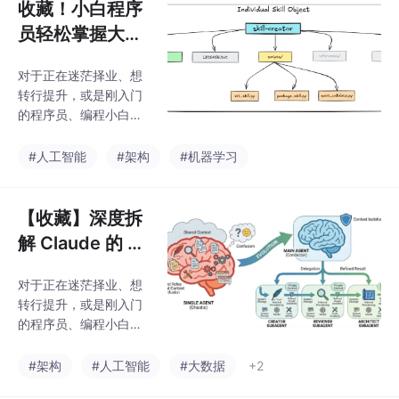
收藏！小白程序
员轻松掌握大模
型进阶技巧：Cl
对于正在迷茫择业、想
aude Agent Ski
转行提升，或是刚入门
lls深度解析
的程序员、编程小白来
说，有一个问题几乎人
人都在问：未来10年，
#人工智能
#架构
#机器学习
什么领域的职业发展潜
力最大？答案只有一
个：人工智能（尤其是
【收藏】深度拆
大模型方向）当下，人
解 Claude 的 A
工智能行业正处于爆发
gent 架构：MC
式增长期，其中大模型
对于正在迷茫择业、想
P + PTC、Skills
相关岗位更是供不应
转行提升，或是刚入门
求，薪资待遇直接拉满
与 Subagents
的程序员、编程小白来
——字节跳动作为AI领
的三维协同
说，有一个问题几乎人
域的头部玩家，给硕士
人都在问：未来10年，
#架构
#人工智能
#大数据
+2
毕业的优质AI人才（含
什么领域的职业发展潜
大模型相关方向）开出