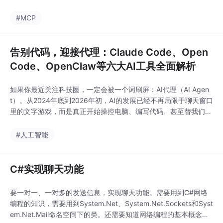
#MCP
告别代码，迎接代理：Claude Code、Open
Code、OpenClaw等六大AI工具全面解析
如果你最近关注科技圈，一定会被一个词刷屏：AI代理（AI Agen
t）。从2024年底到2026年初，AI的发展已经不再局限于聊天窗口
里的文字游戏，而是真正开始操控电脑、编写代码、甚至替我们
“干活”。Anthropic、OpenAI以及开源社区接连丢出一系列重磅产
品：Claude Code、Cowork、OpenCode、OpenWork、OpenCl
#人工智能
aw、Codex……这些名字听起来既有重复又相
C#实现聊天功能
要一对一、一对多的发送信息，实现聊天功能。需要用到C#网络
编程的知识，需要用到System.Net、System.Net.Sockets和Syst
em.Net.Mail命名空间下的类。还需要知道网络编程的基本概念。I