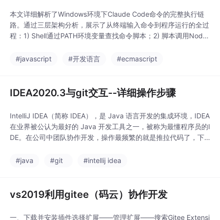
本文详细解析了Windows环境下Claude Code命令的完整执行链
路。通过三层架构分析，展示了从终端输入命令到程序运行的全过
程：1) Shell通过PATH环境变量查找命令脚本；2) 脚本调用Node.j
s执行cli.js；3) Node运行时加载JavaScript代码。文章还深入剖
析了npm全局安装机制、Windows三种终端适配脚本（.ps1/.cm
#javascript
#开发语言
#ecmascript
d/无扩展名）以及PATH/PATH
IDEA2020.3与git交互--详细操作步骤
IntelliJ IDEA（简称 IDEA），是 Java 语言开发的集成环境，IDEA
在业界被公认为最好的 Java 开发工具之一，被称为最懂程序员的I
DE。在公司中团队协作开发，操作最频繁的就是推拉代码了，下
面展示IDEA与Git交互的详细操作步骤。
#java
#git
#intellij idea
vs2019利用gitee（码云）协作开发
一、下载并安装插件选择扩展——管理扩展——搜索Gitee Extensi