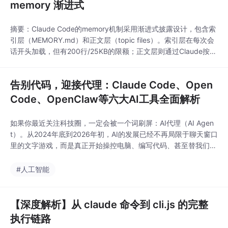
memory 渐进式
摘要：Claude Code的memory机制采用渐进式披露设计，包含索
引层（MEMORY.md）和正文层（topic files）。索引层在每次会
话开头加载，但有200行/25KB的限额；正文层则通过Claude按需
主动读取。与skill的渐进式机制类似，但触发条件不同：memory
依赖Claude判断需求后读取，skill则可自动按相关性加载。该机制
告别代码，迎接代理：Claude Code、Open
通过常驻轻量索引和按需加载正文来节省上下文空
Code、OpenClaw等六大AI工具全面解析
如果你最近关注科技圈，一定会被一个词刷屏：AI代理（AI Agen
t）。从2024年底到2026年初，AI的发展已经不再局限于聊天窗口
里的文字游戏，而是真正开始操控电脑、编写代码、甚至替我们
“干活”。Anthropic、OpenAI以及开源社区接连丢出一系列重磅产
品：Claude Code、Cowork、OpenCode、OpenWork、OpenCl
#人工智能
aw、Codex……这些名字听起来既有重复又相
【深度解析】从 claude 命令到 cli.js 的完整
执行链路