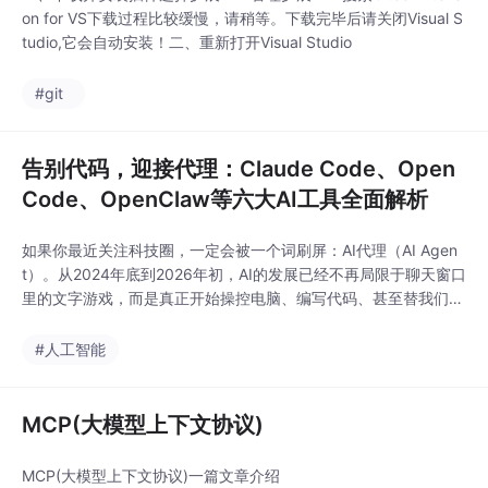
on for VS下载过程比较缓慢，请稍等。下载完毕后请关闭Visual S
tudio,它会自动安装！二、重新打开Visual Studio
#git
告别代码，迎接代理：Claude Code、Open
Code、OpenClaw等六大AI工具全面解析
如果你最近关注科技圈，一定会被一个词刷屏：AI代理（AI Agen
t）。从2024年底到2026年初，AI的发展已经不再局限于聊天窗口
里的文字游戏，而是真正开始操控电脑、编写代码、甚至替我们
“干活”。Anthropic、OpenAI以及开源社区接连丢出一系列重磅产
品：Claude Code、Cowork、OpenCode、OpenWork、OpenCl
#人工智能
aw、Codex……这些名字听起来既有重复又相
MCP(大模型上下文协议)
MCP(大模型上下文协议)一篇文章介绍