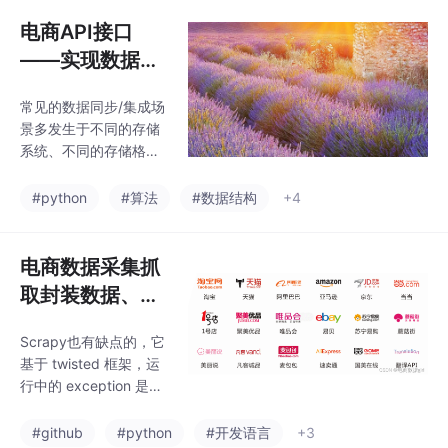
每年的月度数据我们可
电商API接口
以看出每年的1-4和7月
份销售额偏低，需要进
——实现数据同
一步分析其原因，改善
步的实时数据封
这几月销
常见的数据同步/集成场
装接口
景多发生于不同的存储
系统、不同的存储格
式，如从 mysql 同步数
据至数仓、excel 或 cs
#python
#算法
#数据结构
+4
v 导入数据库中，但是
众多数据同步解决方案
很少涉及从 http 接口同
电商数据采集抓
步数据。如淘宝、拼多
取封装数据、淘
多等电商平台平台，平
宝、天猫、京东
台内部不同团队之间的
Scrapy也有缺点的，它
等平台商品详情
数据打通，很多的开源
基于 twisted 框架，运
数据集成工具可以满足
API接口参数详
行中的 exception 是不
大部分场景。
解
会干掉 reactor（反应
器），并且异步框架出
#github
#python
#开发语言
+3