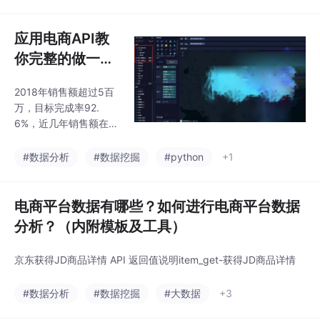
可以实现商品信息同
段名;2、要求用户输入
步、订单管理、支付接
一组商品ID，存到一个
口对接等功能。常见的
应用电商API教
列表变量;
电商API接口包括商品查
你完整的做一份
询接口、下单接口、库
电商数据分析
存查询接口、物流跟踪
2018年销售额超过5百
接口等。开发者可以根
万，目标完成率92.
据自身需求选择适合的
6%，近几年销售额在逐
接口进行集成，以实现
年增加，但负毛利额和
自动化管理和提升用户
退货率也在逐年增大，
#数据分析
#数据挖掘
#python
+1
体验。。
公司需要注意寻找具体
原因改善运营。华东和
华南俩地区销售份额占
电商平台数据有哪些？如何进行电商平台数据
比超过50%，地区分布
分析？（内附模板及工具）
不均，需要加强其他地
区的市场份额。超过一
京东获得JD商品详情 API 返回值说明item_get-获得JD商品详情
半的销售来自个人消费
者，各类销售额分布比
#数据分析
#数据挖掘
#大数据
+3
较平均。由于法律法规
把地图给马赛克掉了从