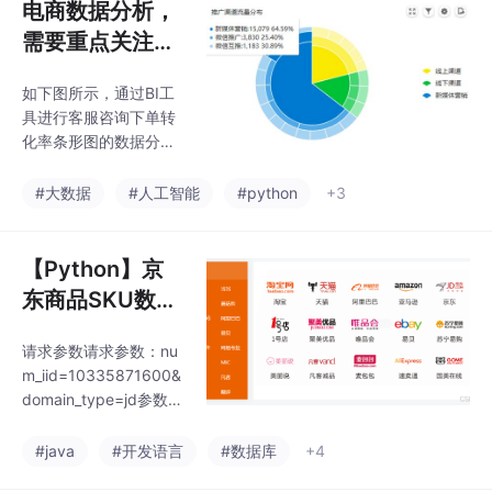
电商数据分析，
需要重点关注哪
些指标？需要接
如下图所示，通过BI工
入哪些API？
具进行客服咨询下单转
化率条形图的数据分析
统计可以发现，该平台
的Blanche、Henry、C
#大数据
#人工智能
#python
+3
hristian、汉克、贝蒂这
五名客服的转化率比较
优秀，并且都在10%以
【Python】京
上，其他的客服员工的
东商品SKU数据
转化率则相对较低，故
采集参数与测试
而这方面可以让转化率
请求参数请求参数：nu
最为优秀的Blanche客
m_iid=10335871600&
服给其他客服做一次服
domain_type=jd参数说
务培训，整体上提升平
明：num_iid:JD商品ID
台的服务水平，进而提
domain_type:站点名称
#java
#开发语言
#数据库
+4
升用户的下单转化率。
(京东工业：gongye；
我们可以从宏观上来定