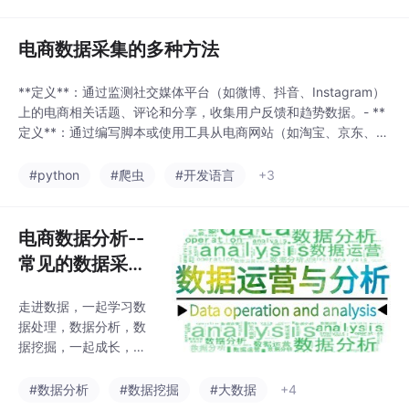
错后 是不会停掉其他任
务的，数据出错后难以
察觉。selenium是一个
电商数据采集的多种方法
专门采集反爬很厉害的
网站经常使用的工具，
**定义**：通过监测社交媒体平台（如微博、抖音、Instagram）
它主要是可以模拟浏览
上的电商相关话题、评论和分享，收集用户反馈和趋势数据。- **
器去打开访问您需要采
定义**：通过编写脚本或使用工具从电商网站（如淘宝、京东、亚
集的目标网站了，比如
马逊等）抓取商品信息、价格、评论等数据。- **定义**：通过电
您需要采集天眼查或者
商平台提供的官方API获取数据（如商品信息、订单数据、用户评
#python
#爬虫
#开发语言
+3
企查查或者是淘宝、5
论等）。- **定义**：通过自有电商平台收集用户行为数据、订单
8、京东等各种商业的
数据和交易数据。-
网站，那么这种网站服
电商数据分析--
务端做了反爬技
常见的数据采集
工具及方法
走进数据，一起学习数
据处理，数据分析，数
据挖掘，一起成长，相
信通过一起努力，未来2
-3年我们都会成为公司
#数据分析
#数据挖掘
#大数据
+4
的中流砥柱。懂数据，