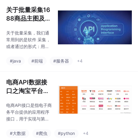
京东医药：yiyao；全球
义平台的留存用户：在
购，国际：hk； 京东自
关于批量采集16
互联网行
营：jd)watermark:是否
88商品主图及链
返回水印图片（为1返回
接的方式：软件
无水印图片）
关于批量采集，我们通
采集/1688官方
常用到的是软件 采集，
API接口数据采
或者通过的形式：用户
集
输入一组1688商品ID，
一行一个，流程会自动
#java
#前端
#服务器
+4
逐个打开对应的1688商
品详情页，采集主图的
所有链接。结果保存为
电商API数据接
表格的一行，第一个字
口之淘宝平台
段是商品ID，第二个字
——淘宝数据采
段是第一个主图链接，
电商API接口是指电子商
集数据分析工具
第三个字段则是所有图
务平台提供的应用程序
片链接。流程的完整源
最重要的数据采
接口，用于实现与第三
代码如下图所示。1、流
集技术
方系统的数据交换和功
程在表格Sheet1开头建
能整合。通过，开发者
#大数据
#爬虫
#python
+4
立一行表头，含三个字