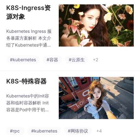
网络的容器。文章阐述
K8S-Ingress资
了Pod的创建流程（从A
源对象
PI请求到最终调度），
并详细解析了YAML资
Kubernetes Ingress 服
源清单中的关键字段。
务暴露方案解析 本文介
同时介绍了标签管理、
绍了Kubernetes中通过
资源限制配置以及三种
Ingress暴露服务的解决
探针（存活、就绪、启
方案。传统NodePort方
#kubernetes
#容器
#云原生
+2
动）的使用方法。最后
式会占用大量集群端
总结了Pod的六种状态
口，而LoadBalancer方
（Pending、Runn
式需要为每个服务单独
K8S-特殊容器
配置LB。Ingress作为7
层负载均衡器，通过定
Kubernetes中的Init容
义路由规则实现多服务
器和临时容器解析 Init
统一暴露，其核心组件
容器是Pod中用于初始
包括： Ingress资源：
化工作的特殊容器，在
定义请求转发规则 Ingr
主容器启动前按顺序执
ess控制器：实现反向代
行，常用于服务依赖检
#rpc
#kubernetes
#网络协议
+4
理（如Ngin
查、配置初始化等场