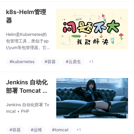
景。与普通容器不同，I
nit容器必须成功执行才
k8s-Helm管理
会启动主容器，且具有
器
独立生命周期。临时容
器(Ephemeral Contain
Helm是Kubernetes的
ers)则用于故障排查，
包管理工具，类似于ap
特别是当主容器崩溃或
t/yum等包管理器。它
缺少调试工具时，可通
将Kubernetes资源打包
过临时容器进行交互式
成Chart（图表），简化
#kubernetes
#容器
#云原生
+1
诊断。临时容器不保证
应用的安装、升级和回
资源分配，且
滚。Helm解决了原生ku
bectl管理多YAML文件
Jenkins 自动化
的痛点，支持环境配置
部署 Tomcat +
切换、版本控制和依赖
PHP
管理。核心概念包括Ch
Jenkins 自动化部署 To
art（应用包）、Reposi
mcat + PHP
tory（仓库）和Release
（运行实例）。常用命
令如helm install安装、
#容器
#运维
#tomcat
+1
helm up