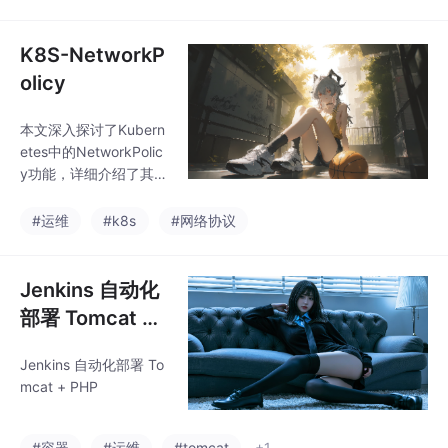
K8S-NetworkP
olicy
本文深入探讨了Kubern
etes中的NetworkPolic
y功能，详细介绍了其核
心原理和使用方法。Ne
tworkPolicy通过Pod选
#运维
#k8s
#网络协议
择器、命名空间选择器
及Ingress/Egress规则
实现对Pod间网络通信
Jenkins 自动化
的精细控制，有效提升
部署 Tomcat +
集群安全性。文章提供
PHP
了多种典型场景的配置
Jenkins 自动化部署 To
示例，包括：限制命名
mcat + PHP
空间内Pod通信、控制
外部访问、指定端口范
围等。特别强调了完整
#容器
#运维
#tomcat
+1