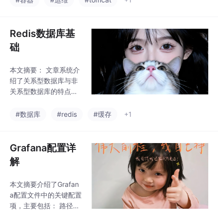
隔离策略需要同时配置I
ngress和Egr
Redis数据库基
础
本文摘要： 文章系统介
绍了关系型数据库与非
关系型数据库的特点与
区别，重点讲解了Redis
内存数据库的部署与应
#数据库
#redis
#缓存
+1
用。主要内容包括： 数
据库分类对比 关系型数
据库（如MySQL）基于
Grafana配置详
二维表格，强调事务一
解
致性 非关系型数据库
（如Redis）采用键值存
本文摘要介绍了Grafan
储，擅长高并发和大数
a配置文件中的关键配置
据量处理 Redis核心特
项，主要包括： 路径设
性 支持持久化到磁盘 单
置：包括数据、日志、