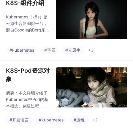
K8S-组件介绍
Kubernetes（k8s）是
云原生容器编排平台，
源自Google的Borg系
统，现由CNCF基金会
维护。它解决了Docker
单机运行的痛点，提供
#kubernetes
#容器
#云原生
+3
集群管理、自动伸缩、
服务发现等功能。k8s
采用master/slave架
K8S-Pod资源对
构，核心组件包括API S
象
erver、Controller Man
ager、Scheduler等。
摘要：本文详细介绍了
其关键特性包含自我修
Kubernetes中Pod的基
复、滚动更新、存储编
本概念、创建过程、资
排等，通过Pod、Servi
源清单配置及常见状态
ce、Depl
分析。Pod是Kubernet
#开发语言
#kubernetes
#运维
+2
es最小部署单元，包含
一个或多个共享存储和