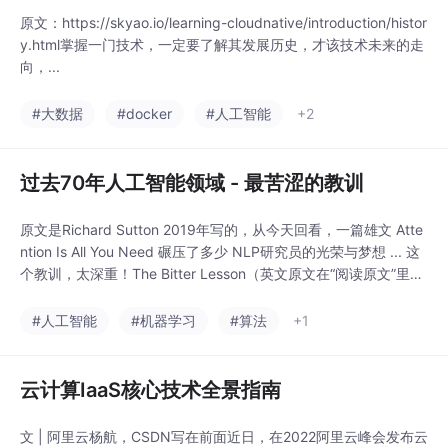
原文：https://skyao.io/learning-cloudnative/introduction/histor
y.html掌握一门技术，一定要了解其发展历史，才该技术未来的走
向，...
#大数据
#docker
#人工智能
+2
过去70年人工智能领域 - 最苦涩的教训
原文是Richard Sutton 2019年写的，从今天回看，一篇雄文 Atte
ntion Is All You Need 碾压了多少 NLP研究员的光荣与梦想 ... 这
个教训，太深重！The Bitter Lesson（英文原文在“阅读原文”里）
Rich Sutton 认为，过去 70 年来，AI 研究走过的最大弯路，就是
过于重视人类既有经验和知识，而如今发现只有通用计算方法（蛮
#人工智能
#机器学习
#算法
+1
力计算 br
云计算IaaS核心技术全景指南
文 | 阿里云杨航，CSDN写在前面近日，在2022阿里云峰会发布云