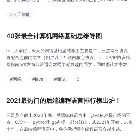
这个词，是因为当下的重点已经不再是代码，而是一些更高维度的
东西。另外，本文的 AI 含量我会尽量控制在 5% 内，可以放心阅
#人工智能
读😄。顺便汇报下，上一篇提到我开始的 TiDB Po
40张最全计算机网络基础思维导图
hi，大家好，今天的网络基础思维导图主要是二，三层网络协议，
再配合之前的文章（四层以上互联网核心协议）：TCP/IP协议精
华指南pdf发布非常适合对网络感兴趣的同学，同时也让大家对整
个网络架构有一个整体的认识，希望大家喜欢。传输介质简介以太
网帧结构IP编址ICMP协议ARP协议传输层协议路由基础静态路由
#网络
#java
#面试
+2
基础距离矢量路由协议——RIP链路状态协议——OSPFHDLC&am
p...
2021最热门的后端编程语言排行榜出炉！
三足鼎立截止2020年底，后端编程语言中，java依然是市场的王
者，C/C++、python和go占据一部分江山，从2021年开始，未来
十年，在后端编程语言中，各位觉得哪个编程语言会越来越...