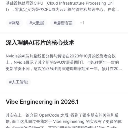
基础设施处理器CIPU（Cloud Infrastructure Processing Uni
t），将其定义为替代CPU成为云计算的管控和加速中心。在这个
全新体系架构下，CIPU向下对数据中心的计算、存储、网络资源
快速云化并进行硬件加速，向上接入飞天云操作系统，将全球数百
#网络
#大数据
#编程语言
+1
万台服务器构建为一台超级计算机...
深入理解AI芯片的核心技术
Nvidia的AI芯片路线图分析与解读在2023年10月的投资者会议
上，Nvidia展示了其全新的GPU发展蓝图[1]。与以往两年一次的
更新节奏不同，这次的路线图将演进周期缩短至一年。预计在202
4年，Nvidia将推出H200和B100 GPU；到2025年，X100 GPU
也将面世。其AI芯片规划的战略核心是“One Architecture”统一架
#人工智能
构，支持在任何地方进行模型训练和部署，无论.
Vibe Engineering in 2026.1
其实在上一篇介绍 OpenCode 之后, 得到了很多朋友的关注和反
馈, 而且这几周过去我对于 Vibe Engineering 的实践有了更多的体
会, 今天再次总结一下。其实也能看出来我避免使用 Vibe Coding