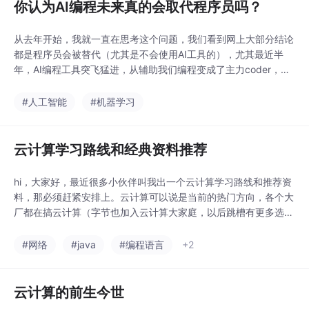
你认为AI编程未来真的会取代程序员吗？
从去年开始，我就一直在思考这个问题，我们看到网上大部分结论
都是程序员会被替代（尤其是不会使用AI工具的），尤其最近半
年，AI编程工具突飞猛进，从辅助我们编程变成了主力coder，而
且看趋势越来越强，这个问题会变得更加尖锐了，我突然想从信息
论的角度来分析这个问题，试图从理论上给出一个比较理性的答
#人工智能
#机器学习
案。“信息论里面是不是有定律，不管是人类编程，还是通过prom
pt编程，最低信息量是要求的，就是说 即使是
云计算学习路线和经典资料推荐
hi，大家好，最近很多小伙伴叫我出一个云计算学习路线和推荐资
料，那必须赶紧安排上。云计算可以说是当前的热门方向，各个大
厂都在搞云计算（字节也加入云计算大家庭，以后跳槽有更多选
择），尤其是云...
#网络
#java
#编程语言
+2
云计算的前生今世