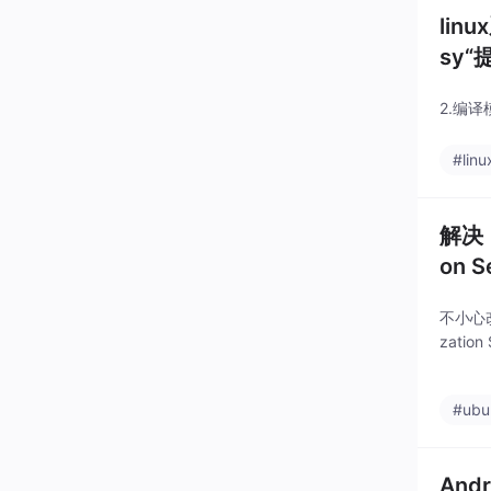
lin
sy“
2.编译
#linu
解决！！
on 
不小心改了
zatio
#ubu
Andr