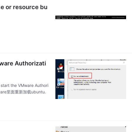
 resource bu
are Authorizati
t the VMware Authori
Mware里面重新加载ubuntu.