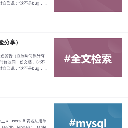
自己说：“这不是bug，是
力会成为你团队协作的
验分享）
"的红色警告（血压瞬间飙升有
时修改同一份文档，Git不
自己说：“这不是bug，是
力会成为你团队协作的
me__ = 'users' # 表名别用单
r(db . Model) : __table