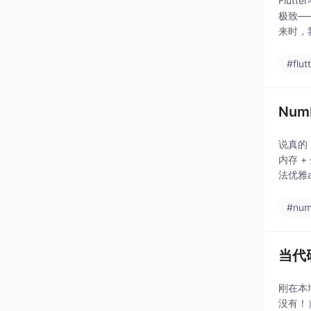
Flu
极致—
来时，我
（Wind
#flut
Nu
说真的
内存 +
法优雅
#nu
当代
刚在本地
没有！