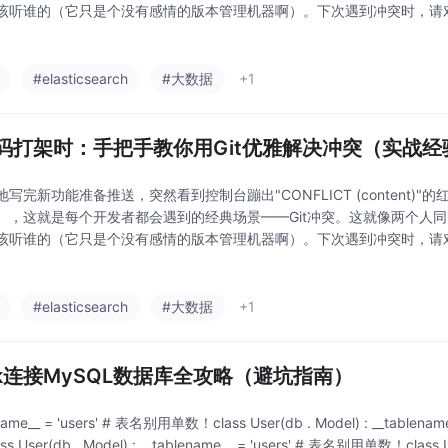
该听谁的（它只是个没有感情的版本管理机器啊）。下次遇到冲突时，请对
码质量的契机！”（虽然当时可能想砸键盘）保持良好心态，冲突解决能
#elasticsearch
#大数据
+1
码打架时：手把手教你用Git优雅解决冲突（实战经
写完新功能准备推送，突然看到控制台蹦出"CONFLICT (content)
），这就是每个开发者都会遇到的经典场景——Git冲突。这就像两个人同
该听谁的（它只是个没有感情的版本管理机器啊）。下次遇到冲突时，请对
码质量的契机！”（虽然当时可能想砸键盘）保持良好心态，冲突解决能
#elasticsearch
#大数据
+1
ask连接MySQL数据库全攻略（避坑指南）
name__ = 'users' # 表名别用单数！class User(db . Model) : __tablena
s User(db . Model) : __tablename__ = 'users' # 表名别用单数！class Use