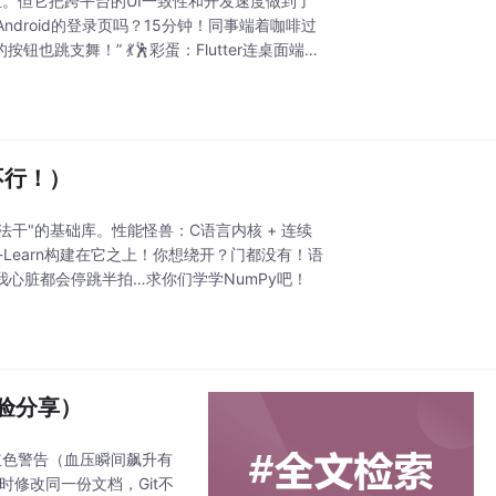
原生。但它把跨平台的UI一致性和开发速度做到了
ndroid的登录页吗？15分钟！同事端着咖啡过
跳支舞！” 💃🕺彩蛋：Flutter连桌面端
不行！）
法干"的基础库。性能怪兽：C语言内核 + 连续
kit-Learn构建在它之上！你想绕开？门都没有！语
我心脏都会停跳半拍…求你们学学NumPy吧！
验分享）
"的红色警告（血压瞬间飙升有
时修改同一份文档，Git不