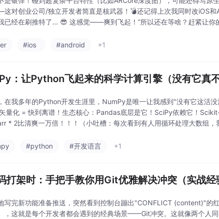
tter不是银弹！碰到超复杂平台特性（比如ARCore深度图），可能还得写
—这对创业公司/独立开发者简直是核武器！💣还记得上次我同时改iOS和A
已经在刷推特了… 😎 这感觉——爽到飞起！“所以还在等啥？赶紧让你的按钮也
ows
ter
#ios
#android
+1
mPy：让Python飞起来的科学计算引擎（没有它真
，在我多年的Python开发生涯里，NumPy是唯一让我感到"没有它这活没
 矢量化 = 快到离谱！生态核心：Pandas底层是它！SciPy依赖它！Sci
arr * 2比清爽一万倍！！！（小吐槽：每次看到有人用循环处理大数组，
mpy
#python
#开发语言
+1
码打架时：手把手教你用Git优雅解决冲突（实战经
写完新功能准备推送，突然看到控制台蹦出"CONFLICT (content)
），这就是每个开发者都会遇到的经典场景——Git冲突。这就像两个人同