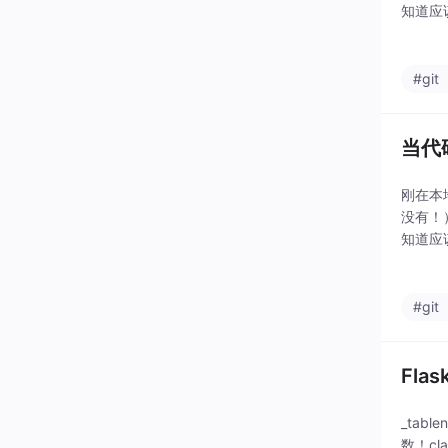
知道应
提升代
#git
当代
刚在本地
没有！
知道应
提升代
#git
Fl
_table
数！clas