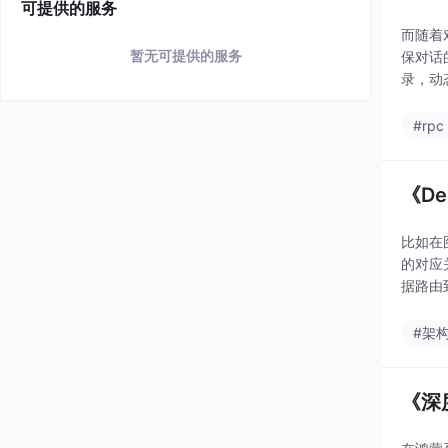
可提供的服务
而随着
暂无可提供的服务
保对话
录，动
工智能
#rpc
《D
比如在
的对应
据路由
如精密
#架
《深