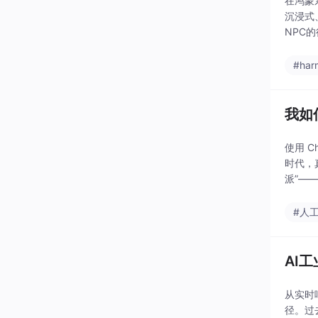
在鸿蒙
沉浸式
NPC
统的人
#har
我如
使用 C
时代，
派”—
#人
AI
从实时
径。过