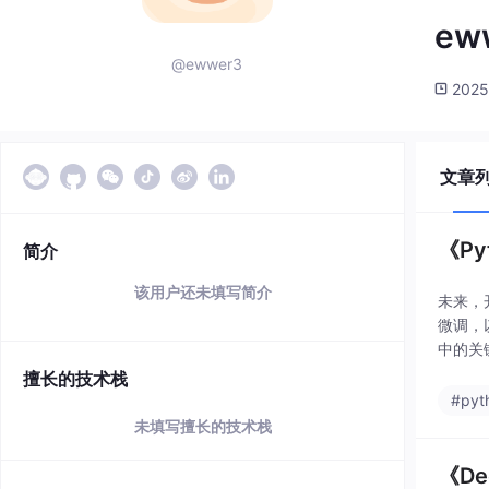
ew
@ewwer3
2025
文章
《P
简介
该用户还未填写简介
未来，
微调，
中的关
与农业
擅长的技术栈
#pyt
未填写擅长的技术栈
《D