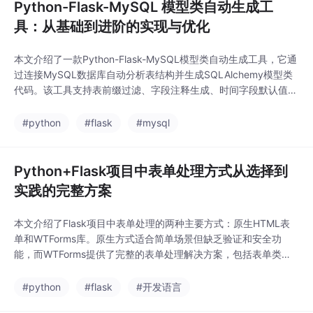
Python-Flask-MySQL 模型类自动生成工
具：从基础到进阶的实现与优化
本文介绍了一款Python-Flask-MySQL模型类自动生成工具，它通
过连接MySQL数据库自动分析表结构并生成SQLAlchemy模型类
代码。该工具支持表前缀过滤、字段注释生成、时间字段默认值设
置等功能，经历了基础版本到增强版本的优化过程。核心功能包括
数据库连接与表结构读取、类型转换、外键关系处理等，能大幅减
#python
#flask
#mysql
少手动编码工作量。使用方法简单，只需配置数据库连接信息即可
自动生成规范的模型类文件。
Python+Flask项目中表单处理方式从选择到
实践的完整方案
本文介绍了Flask项目中表单处理的两种主要方式：原生HTML表
单和WTForms库。原生方式适合简单场景但缺乏验证和安全功
能，而WTForms提供了完整的表单处理解决方案，包括表单类定
义、自动验证、错误处理和CSRF防护。文章详细讲解了WTForms
的安装配置、表单类定义方法、视图函数中的验证处理以及模板渲
#python
#flask
#开发语言
染技巧，帮助开发者构建更安全、高效的表单交互系统。