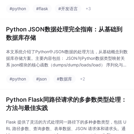
视图、创建受保护路由等步骤，并提供了代码示例和模板文件。fla
sk-login 专注于会话生命周期管理，可与多种用户存储方案配合使
#python
#flask
#开发语言
+3
用，简化用户认证流程。
Python JSON数据处理完全指南：从基础到
数据库存储
本文系统介绍了Python中JSON数据的处理方法，从基础概念到数
据库存储方案。主要内容包括： JSON与Python数据类型映射关
系 json模块的核心函数（dumps/dump/loads/load） 序列化与反
序列化操作示例 处理中文与特殊字符的最佳实践 数据验证方法与
异常处理机制 大型JSON文件的流式解析技术 自定义对象序列化
#python
#json
#数据库
+2
实现 JSON数据存储到关系型数据库（MySQL）和NoSQL
Python Flask同路径请求的多参数类型处理：
方法与最佳实践
Flask 提供了灵活的方式处理同一路径下的多种参数类型，包括 U
RL 路径参数、查询参数、表单数据、JSON 请求体和请求头。通