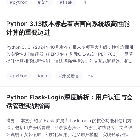
提供密码加密、批量渲染等进阶技巧，帮助开发者快速实现可复用
#python
#安全
#flask
+4
的安全表单方案。适合需要构建用户交互表单的Flask开发者学
习。
Python 3.13版本标志着语言向系统级高性能
计算的重要迈进
Python 3.13（2024年10月发布）带来多项重大升级：性能方面引
入实验性JIT编译器（PEP 744）和无GIL模式（PEP 703），显著
提升计算和多线程性能；语法增强包括改进的交互式解释器、扩展
的模式匹配和类型提示功能；标准库移除老旧模块并强化安全特
性。实验性功能需谨慎评估，但整体标志着Python向高性能计算
#python
#pip
#开发语言
+4
的重要迈进。建议开发者逐步迁移以体验这些突破性改进，特别是
高性能计算和多线
Python Flask-Login深度解析：用户认证与会
话管理实战指南
摘要： 本文介绍了 Flask 扩展库 flask-login 的核心功能和使用方
法，包括用户会话管理、登录状态验证、"记住我"功能等。文章详
细说明了安装依赖、初始化应用、定义用户模型、实现登录/注销