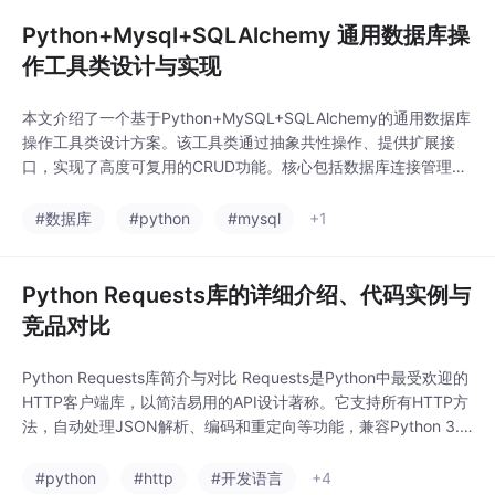
Python+Mysql+SQLAlchemy 通用数据库操
作工具类设计与实现
本文介绍了一个基于Python+MySQL+SQLAlchemy的通用数据库
操作工具类设计方案。该工具类通过抽象共性操作、提供扩展接
口，实现了高度可复用的CRUD功能。核心包括数据库连接管理器
(DBManager)和通用CRUD基类(BaseCRUD)，支持模型绑定、事
务管理、线程安全等特性。设计上采用分层架构，将基础功能与业
#数据库
#python
#mysql
+1
务逻辑分离，既保证了开箱即用的便利性，又保留了足够的扩展灵
活性。文章详细
Python Requests库的详细介绍、代码实例与
竞品对比
Python Requests库简介与对比 Requests是Python中最受欢迎的
HTTP客户端库，以简洁易用的API设计著称。它支持所有HTTP方
法，自动处理JSON解析、编码和重定向等功能，兼容Python 3.7
+版本。 核心功能包括： 基本HTTP请求（GET/POST等） 参数传
递和自定义请求头 Cookies和会话管理 文件上传下载 超时设置与
#python
#http
#开发语言
+4