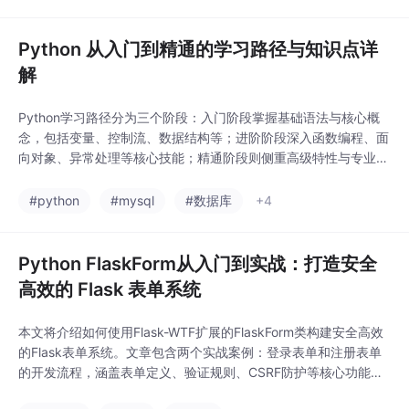
异常捕获 代理配置 相比其他HTTP库
Python 从入门到精通的学习路径与知识点详
解
Python学习路径分为三个阶段：入门阶段掌握基础语法与核心概
念，包括变量、控制流、数据结构等；进阶阶段深入函数编程、面
向对象、异常处理等核心技能；精通阶段则侧重高级特性与专业应
用开发。每个阶段包含详细的知识点与示例代码，如文件操作、装
饰器、正则表达式等，并强调实践中的注意事项，如内存管理、编
#python
#mysql
#数据库
+4
码问题等。学习者可循序渐进掌握Python编程能力，从简单脚本
到复杂系统开发。
Python FlaskForm从入门到实战：打造安全
高效的 Flask 表单系统
本文将介绍如何使用Flask-WTF扩展的FlaskForm类构建安全高效
的Flask表单系统。文章包含两个实战案例：登录表单和注册表单
的开发流程，涵盖表单定义、验证规则、CSRF防护等核心功能。
通过示例代码详细讲解如何定义表单类、配置路由、编写模板，并