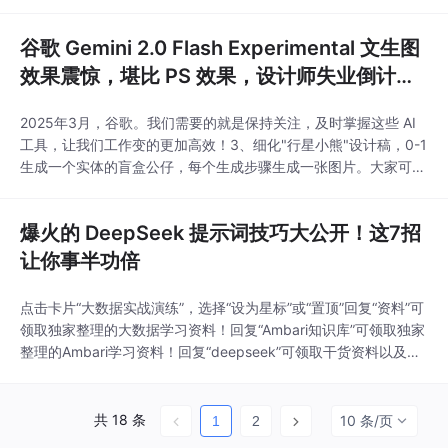
谷歌 Gemini 2.0 Flash Experimental 文生图
效果震惊，堪比 PS 效果，设计师失业倒计
时？
2025年3月，谷歌。我们需要的就是保持关注，及时掌握这些 AI
工具，让我们工作变的更加高效！3、细化"行星小熊"设计稿，0-1
生成一个实体的盲盒公仔，每个生成步骤生成一张图片。大家可以
想象，以前依靠 P 图为生的行业，包括各种行业的设计师冲击都
会非常大。执行是消除焦虑的有效办法，明确并拆解自己的目标，
爆火的 DeepSeek 提示词技巧大公开！这7招
一直行动，剩下的交给时间。了问题，如果想了解 DeepSeek 的
前沿信息，或者想交流。
让你事半功倍
点击卡片“大数据实战演练”，选择“设为星标”或“置顶”回复“资料”可
领取独家整理的大数据学习资料！回复“Ambari知识库”可领取独家
整理的Ambari学习资料！回复“deepseek”可领取干货资料以及知
识库！DeepSeek 作为一款强大的语言模型，正受到越来越多的关
注。如何高效利用DeepSeek？掌握提示词技巧是关键！本文将为
你深度揭秘 DeepSeek 的 7 大提示词技巧，从基础操作到
共 18 条
10 条/页
1
2