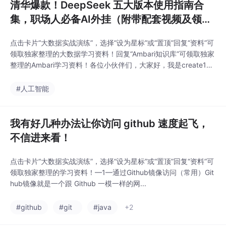
清华爆款！DeepSeek 五大版本使用指南合
集，职场人必备AI外挂（附带配套视频及领取
方式）...
点击卡片“大数据实战演练”，选择“设为星标”或“置顶”回复“资料”可
领取独家整理的大数据学习资料！回复“Ambari知识库”可领取独家
整理的Ambari学习资料！各位小伙伴们，大家好，我是create1
7，见字欢喜！最近，人工智能领域有个大消息：清华大学团队发
布的 DeepSeek 使用手册爆火了！目前已经更新到五个版本，内
#人工智能
容超实用，今天我就把这五个版本的手册全部打包分享给大家，而
且完全免费下载，
我有好几种办法让你访问 github 速度起飞，
不信进来看！
点击卡片“大数据实战演练”，选择“设为星标”或“置顶”回复“资料”可
领取独家整理的学习资料！—1—通过Github镜像访问（常用）Git
hub镜像就是一个跟 Github 一模一样的网...
#github
#git
#java
+2