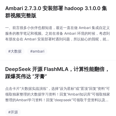
Ambari 2.7.3.0 安装部署 hadoop 3.1.0.0 集
群视频完整版
一、前言很多小伙伴也都知道，最近一直在做 Ambari 集成自定义
服务的教学笔记和视频。之前在准备 Ambari 环境的时候，考虑到
有朋友会在 Ambari 安装部署时遇到问题，所以贴心的我呢，就在
搭建 Ambari 环境的时候，把这个视频录制好了，总共时长共 87
分钟，将近1个半小时，附带移除 SmartSense 服务及 FAQ 。也
#大数据
#ambari
提前介绍一下搭建好的 Ambari 相关版本信息：...
DeepSeek 开源 FlashMLA，计算性能翻倍，
踩爆英伟达 “牙膏”
点击卡片“大数据实战演练”，选择“设为星标”或“置顶”回复“资料”可
领取独家整理的大数据学习资料！回复“Ambari知识库”可领取独家
整理的Ambari学习资料！回复“deepseek”可领取干货资料以及知
识库！DeepSeek开源周首日重磅发布！首个项目FlashMLA解锁H
800算力极限，AI推理速度飙升2025年2月24日，DeepSeek正式
#开源