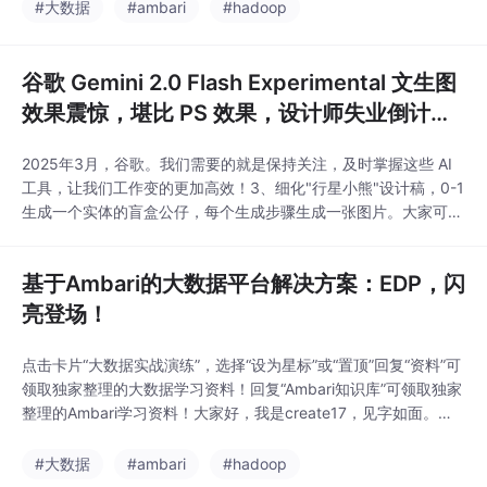
新，您的不二选择！十年专业积淀，为您的数据价值保驾护航专注
#大数据
#ambari
#hadoop
大数据架构和运维十年，我们拥有丰富的实战经验和强大的技术实
力
谷歌 Gemini 2.0 Flash Experimental 文生图
效果震惊，堪比 PS 效果，设计师失业倒计
时？
2025年3月，谷歌。我们需要的就是保持关注，及时掌握这些 AI
工具，让我们工作变的更加高效！3、细化"行星小熊"设计稿，0-1
生成一个实体的盲盒公仔，每个生成步骤生成一张图片。大家可以
想象，以前依靠 P 图为生的行业，包括各种行业的设计师冲击都
会非常大。执行是消除焦虑的有效办法，明确并拆解自己的目标，
基于Ambari的大数据平台解决方案：EDP，闪
一直行动，剩下的交给时间。了问题，如果想了解 DeepSeek 的
前沿信息，或者想交流。
亮登场！
点击卡片“大数据实战演练”，选择“设为星标”或“置顶”回复“资料”可
领取独家整理的大数据学习资料！回复“Ambari知识库”可领取独家
整理的Ambari学习资料！大家好，我是create17，见字如面。今
天给大家推荐一个大数据平台产品，它的名字就是EDP，由我们团
队精心打造而成。能通过 Ambari 快速可视化部署新版 Apache H
#大数据
#ambari
#hadoop
adoop，跟随 Apache 各社区版本，适配了各种国产化系