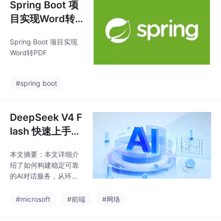
Spring Boot 项
目实现Word转P
DF
Spring Boot 项目实现
Word转PDF
#spring boot
DeepSeek V4 F
lash 快速上手与
实战指南
本文摘要：本文详细介
绍了如何构建稳定可靠
的AI对话服务，从环境
准备、API密钥管理到多
轮对话上下文维护和流
#microsoft
#前端
#网络
式输出实现。重点包
括：1）使用环境变量安