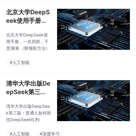
北京大学DeepS
eek使用手册，
一共四部，干货
北京大学DeepSeek使
满满 （附领取方
用手册，一共四部，干
法）
货满满 （附领取方法）
#人工智能
清华大学出版De
epSeek第三
版：《普通人如
清华大学出版DeepSee
何抓住DeepSee
k第三版：普通人如何抓
k红利》
住DeepSeek红利
#人工智能
#深度学习