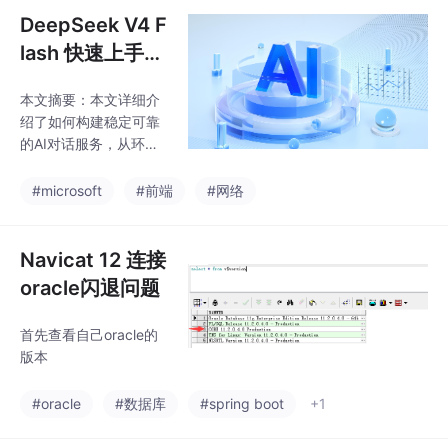
全存储API密钥；2）理
DeepSeek V4 F
解Token、Temperatur
lash 快速上手与
e等核心参数；3）基础
实战指南
的Python请求实现；
本文摘要：本文详细介
4）通过消息历史列表
绍了如何构建稳定可靠
实现多轮对话记忆；
的AI对话服务，从环境
5）流式响应提升用户
准备、API密钥管理到多
体验。文章提供了可直
轮对话上下文维护和流
#microsoft
#前端
#网络
接落地的代码示例，帮
式输出实现。重点包
助开发者快速实现具备
括：1）使用环境变量安
记忆能力的智能对话功
全存储API密钥；2）理
Navicat 12 连接
能，避免常见
解Token、Temperatur
oracle闪退问题
e等核心参数；3）基础
的Python请求实现；
首先查看自己oracle的
4）通过消息历史列表
版本
实现多轮对话记忆；
5）流式响应提升用户
#oracle
#数据库
#spring boot
+1
体验。文章提供了可直
接落地的代码示例，帮