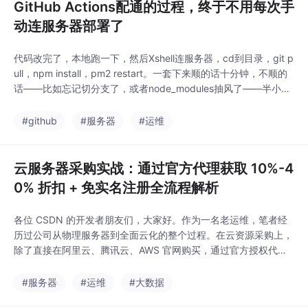
GitHub Actions配通的过程，终于不用每次手
动连服务器部署了
代码改完了，本地跑一下，然后Xshell连服务器，cd到目录，git p
ull，npm install，pm2 restart。一套下来顺的话十分钟，不顺的
话——比如忘记切分支了，或者node_modules抽风了——半小时
就没了。现在git push完就不用管了，服务器自己更新。服务器我
用的ztopcloud，开机器快，不用实名绑卡，微信支付宝都行，装
#github
#服务器
#运维
好环境按上面来就行。我用的Node.js加P
云服务器采购实战：通过官方代理获取 10%-4
0% 折扣 + 免实名注册全流程解析
各位 CSDN 的开发者朋友们，大家好。作为一名老运维，笔者经
历过公司从物理服务器到全面云化的整个过程。在云资源采购上，
除了直接在阿里云、腾讯云、AWS 官网购买，通过官方授权代理
商渠道是一种常被忽视但极具性价比的方式。本文将基于实战经
验，剖析如何选择靠谱代理，并分享一个能节省大量预算的实操流
#服务器
#运维
#大数据
程。对于年消费在数万元以上的开发者或团队，通过官方代理采购