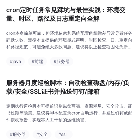
云资源是一个明智的选择。它本质上是利用代理的渠道
cron定时任务常见踩坑与最佳实践：环境变
量、时区、路径及日志重定向全解
cron本身简单可靠，但环境依赖和系统配置的细微差异常导致任务
静默失败。遵循本文提供的环境显式声明、时区检查、日志重定向
和路径规范，可避免绝大多数问题。建议将以上检查项固化为新服
务器部署清单。
#java
#前端
#服务器
服务器月度巡检脚本：自动检查磁盘/内存/负
载/安全/SSL证书并推送钉钉/邮箱
定期执行巡检脚本可提前识别磁盘写满、资源耗尽、安全攻击、证
书过期等隐患。建议将脚本配置为cron自动运行，并通过钉钉或邮
件接收报告，实现零人工干预的运维预警。
#服务器
#安全
#ssl